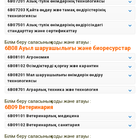
6B07201 Азық-түлік өнімдерінің технологиясы
6B07203 Қайта өңдеу және тамақ өндірістерінің
технологиясы
6B07501 Азық-түлік өнімдерінің өндірісіндегі
стандарттау жəне сертификаттау
Білім беру саласының коды және атауы :
6B08 Ауыл шаруашылығы және биоресурстар
6B08101 Агрономия
6B08102 Өсімдіктерді қорғау және карантин
6B08201 Мал шаруашылығы өнімдерін өндіру
технологиясы
6B08701 Аграрлық техника және технология
Білім беру саласының коды және атауы :
6В09 Ветеринария
6B09101 Ветеринарлық медицина
6B09102 Ветеринарлық санитария
Білім беру саласының коды және атауы :