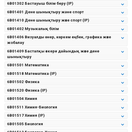
6B01302 Бастауыш білім беру (IP)
6B01401 Дене шынықтыру жəне спорт
6B01410 Дене шынықтыру және спорт (IP)
6B01402 Музыкалық білім
6B01406 Визуалды өнер, көркем еңбек, графика және
жобалау
6B01409 Бастапқы әскери дайындық және дене
шынықтыру
6B01501 Математика
6B01518 Математика (IP)
6B01502 Физика
6B01520 Физика (IP)
6B01504 Химия
6B01511 Химия-Биология
6B01517 Химия (IP)
6B01505 Биология