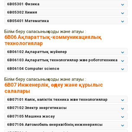
6B05301 Физика
6B05302 Химия
6B05401 Математика
Білім беру саласының коды және атауы :
6B06 Ақпараттық-коммуникациялық
технологиялар
6B06102 Ақпараттық жүйелер
6B06103 Ақпараттық технологиялар және робототехника
6B06104 Computer science
Білім беру саласының коды және атауы :
6B07 Инженерлік, өңдеу және құрылыс
салалары
6B07101 Көлік, көліктік техника және технологиялар
6B07102 Электр энергетикасы
6В07105 Машина жасау
6B07106 Автомобиль өнеркәсібінің инженериясы