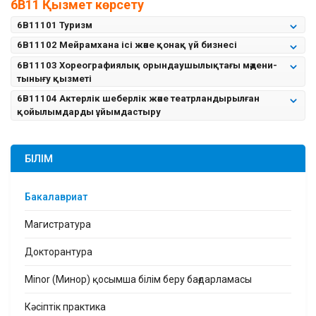
6B11 Қызмет көрсету
6B11101 Туризм
6B11102 Мейрамхана ісі және қонақ үй бизнесі
6B11103 Хореографиялық орындаушылықтағы мәдени-
тынығу қызметі
6B11104 Актерлік шеберлік және театрландырылған
қойылымдарды ұйымдастыру
БІЛІМ
Бакалавриат
Магистратура
Докторантура
Minor (Минор) қосымша білім беру бағдарламасы
Кәсіптік практика