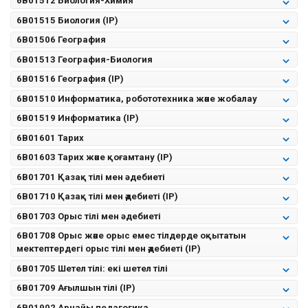
6B01512 Биология-Химия
6B01515 Биология (IP)
6B01506 География
6B01513 География-Биология
6B01516 География (IP)
6B01510 Информатика, робототехника және жобалау
6B01519 Информатика (IP)
6B01601 Тарих
6B01603 Тарих және қоғамтану (IP)
6B01701 Қазақ тілі мен əдебиеті
6B01710 Қазақ тілі мен әдебиеті (IP)
6B01703 Орыс тілі мен əдебиеті
6B01708 Орыс және орыс емес тілдерде оқытатын
мектептердегі орыс тілі мен әдебиеті (IP)
6B01705 Шетел тілі: екі шетел тілі
6B01709 Ағылшын тілі (IP)
6B01902 Арнайы педагогика