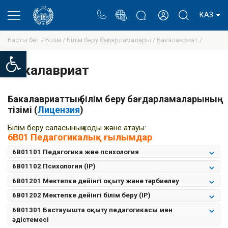
Портал
Ректор блогы
Жеке кабинет
КАЗ
Басты бет /
Білім /
Білім беру бағдарламалары /
Бакалавриат /
Open toolbar
Бакалавриат
Бакалавриаттың білім беру бағдарламаларының
тізімі (
Лицензия
)
Білім беру саласының коды және атауы:
6B01 Педагогикалық ғылымдар
6B01101 Педагогика және психология
6B01102 Психология (IP)
6B01201 Мектепке дейінгі оқыту жəне тəрбиелеу
6B01202 Мектепке дейінгі білім беру (IP)
6B01301 Бастауышта оқыту педагогикасы мен
əдістемесі