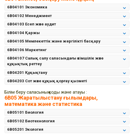
6B04101 Экономика
6B04102 Менеджмент
6B04103 Есеп және аудит
6B04104 Қаржы
6B04105 Мемлекеттік жəне жергілікті басқару
6B04106 Маркетинг
6B04107 Салық салу саласындағы әкімшілік және
құқықтық реттеу
6B04201 Құқықтану
6В04203 Сот және құқық қорғау қызметі
Білім беру саласының коды және атауы :
6B05 Жаратылыстану ғылымдары,
математика және статистика
6B05101 Биология
6B05102 Биотехнология
6B05201 Экология