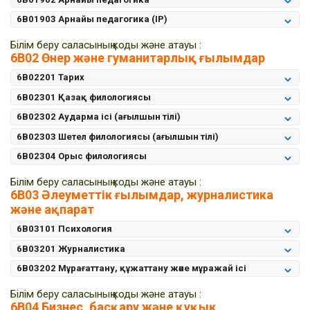
6B01903 Арнайы педагогика (IP)
Білім беру саласының коды және атауы :
6B02 Өнер және гуманитарлық ғылымдар
6B02201 Тарих
6B02301 Қазақ филологиясы
6B02302 Аударма ісі (ағылшын тілі)
6B02303 Шетел филологиясы (ағылшын тілі)
6B02304 Орыс филологиясы
Білім беру саласының коды және атауы :
6B03 Әлеуметтік ғылымдар, журналистика
және ақпарат
6B03101 Психология
6B03201 Журналистика
6B03202 Мұрағаттану, құжаттану және мұражай ісі
Білім беру саласының коды және атауы :
6B04 Бизнес, басқару және құқық