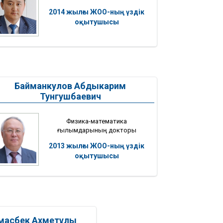
2014 жылғы ЖОО-ның үздік
оқытушысы
Байманкулов Абдыкарим
Тунгушбаевич
Физика-математика
ғылымдарының докторы
2013 жылғы ЖОО-ның үздік
оқытушысы
масбек Ахметұлы