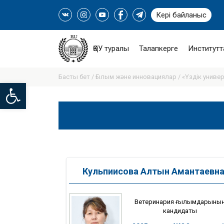
Кері байланыс
ҚӨУ туралы
Талапкерге
Институтт
Басты бет /
Ғылым және инновациялар /
«Үздік униве
Open toolbar
Кульпиисова Алтын Амантаевн
Ветеринария ғылымдарыны
кандидаты