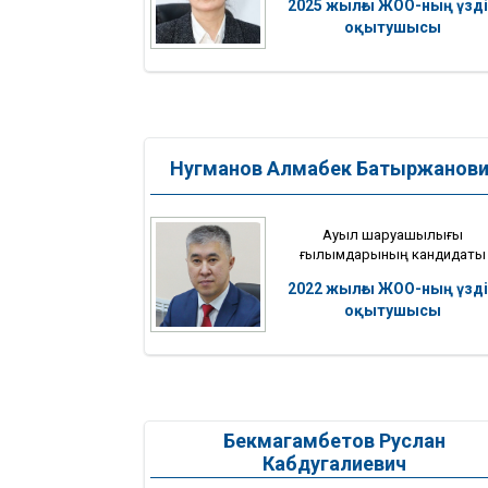
2025 жылғы ЖОО-ның үзді
оқытушысы
Нугманов Алмабек Батыржанов
Ауыл шаруашылығы
ғылымдарының кандидаты
2022 жылғы ЖОО-ның үзді
оқытушысы
Бекмагамбетов Руслан
Кабдугалиевич