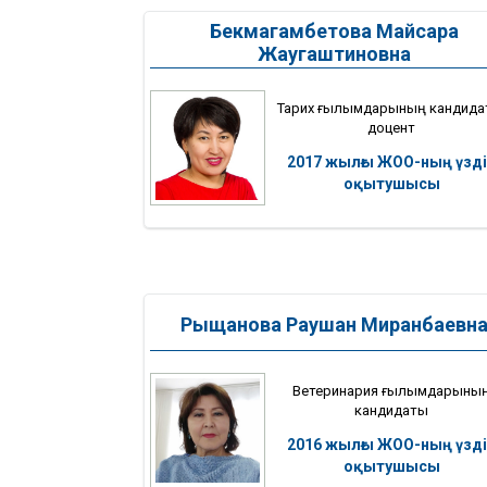
Бекмагамбетова Майсара
Жаугаштиновна
Тарих ғылымдарының кандида
доцент
2017 жылғы ЖОО-ның үзді
оқытушысы
Рыщанова Раушан Миранбаевн
Ветеринария ғылымдарыны
кандидаты
2016 жылғы ЖОО-ның үзді
оқытушысы