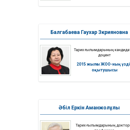
Балгабаева Гаухар Зкрияновна
Тарих ғылымдарының кандида
доцент
2015 жылғы ЖОО-ның үзді
оқытушысы
Әбіл Еркін Аманжолұлы
Тарих ғылымдарының доктор