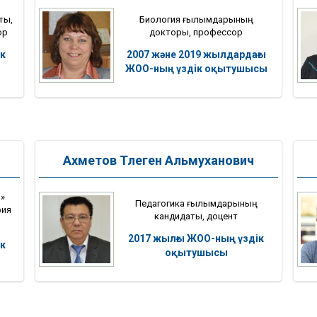
ты,
Биология ғылымдарының
ор
докторы, профессор
к
2007 және 2019 жылдардағы
ЖОО-ның үздік оқытушысы
Ахметов Тлеген Альмуханович
»
Педагогика ғылымдарының
фия
кандидаты, доцент
2017 жылғы ЖОО-ның үздік
к
оқытушысы