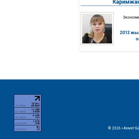
Каримжа
Эконом
2013 жы
о
© 2026 «Ахмет Б