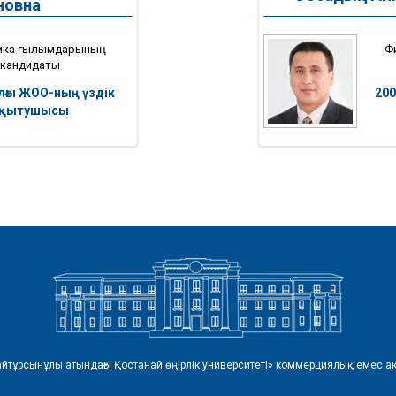
новна
ика ғылымдарының
Ф
кандидаты
лғы ЖОО-ның үздік
20
қытушысы
айтұрсынұлы атындағы Қостанай өңірлік университеті» коммерциялық емес ак