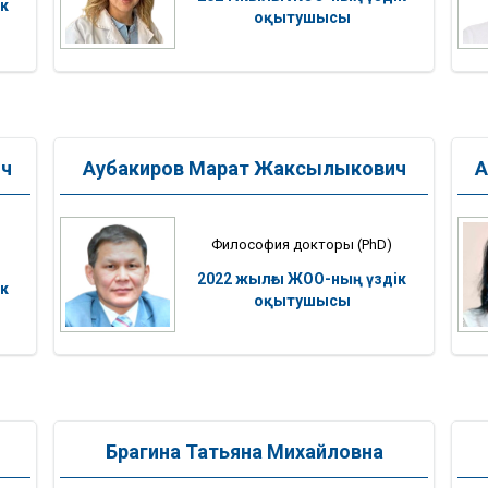
к
оқытушысы
ич
Аубакиров Марат Жаксылыкович
А
Философия докторы (PhD)
2022 жылғы ЖОО-ның үздік
к
оқытушысы
Брагина Татьяна Михайловна