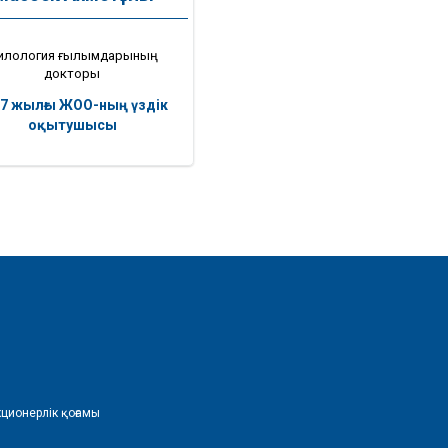
илология ғылымдарының
докторы
07 жылғы ЖОО-ның үздік
оқытушысы
ционерлік қоғамы