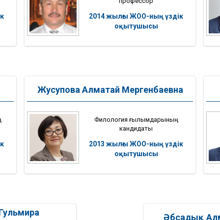
профессор
к
2014 жылғы ЖОО-ның үздік
оқытушысы
Жусупова Алматай Мергенбаевна
ң
Филология ғылымдарының
кандидаты
к
2013 жылғы ЖОО-ның үздік
оқытушысы
Гульмира
Әбсадық Ал