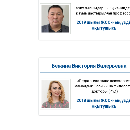
Тарих ғылымдарының кандида
қауымдастырылған професс
2019 жылғы ЖОО-ның үзді
оқытушысы
Бежина Виктория Валерьевна
«Педагогика және психология
мамандығы бойынша филосо
докторы (PhD)
2018 жылғы ЖОО-ның үзді
оқытушысы