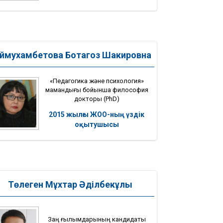
ймухамбетова Ботагоз Шакировна
«Педагогика және психология»
мамандығы бойынша философия
докторы (PhD)
2015 жылғы ЖОО-ның үздік
оқытушысы
Төлеген Мұхтар Әділбекұлы
Заң ғылымдарының кандидаты