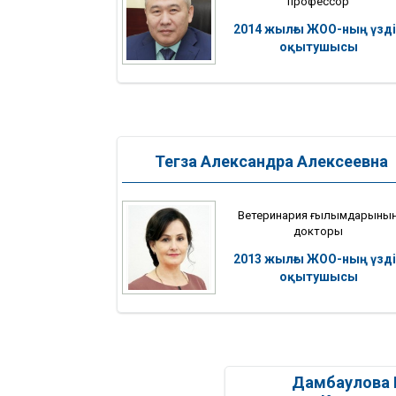
профессор
2014 жылғы ЖОО-ның үзді
оқытушысы
Тегза Александра Алексеевна
Ветеринария ғылымдарыны
докторы
2013 жылғы ЖОО-ның үзді
оқытушысы
Дамбаулова 