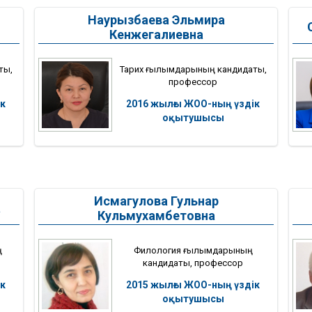
Наурызбаева Эльмира
Кенжегалиевна
ты,
Тарих ғылымдарының кандидаты,
профессор
к
2016 жылғы ЖОО-ның үздік
оқытушысы
Исмагулова Гульнар
а
Кульмухамбетовна
ң
Филология ғылымдарының
кандидаты, профессор
к
2015 жылғы ЖОО-ның үздік
оқытушысы