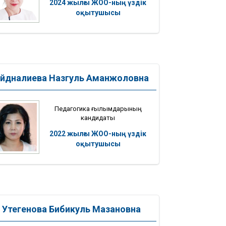
2024 жылғы ЖОО-ның үздік
оқытушысы
йдналиева Назгуль Аманжоловна
Педагогика ғылымдарының
кандидаты
2022 жылғы ЖОО-ның үздік
оқытушысы
Утегенова Бибикуль Мазановна