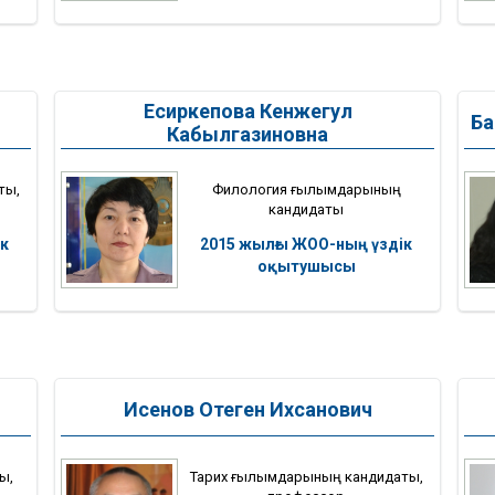
Есиркепова Кенжегул
Ба
Кабылгазиновна
ты,
Филология ғылымдарының
кандидаты
к
2015 жылғы ЖОО-ның үздік
оқытушысы
Исенов Отеген Ихсанович
ы,
Тарих ғылымдарының кандидаты,