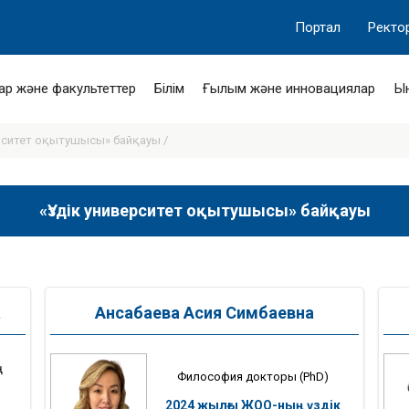
Портал
Ректо
ар және факультеттер
Білім
Ғылым және инновациялар
Ы
рситет оқытушысы» байқауы /
«Үздік университет оқытушысы» байқауы
а
Ансабаева Асия Симбаевна
ң
Философия докторы (PhD)
2024 жылғы ЖОО-ның үздік