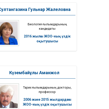
Султангазина Гульнар Жалеловна
Биология ғылымдарының
кандидаты
2016 жылғы ЖОО-ның үздік
оқытушысы
Күзембайұлы Аманжол
Тарих ғылымдарының докторы,
профессор
2006 және 2015 жылдардағы
ЖОО-ның үздік оқытушысы