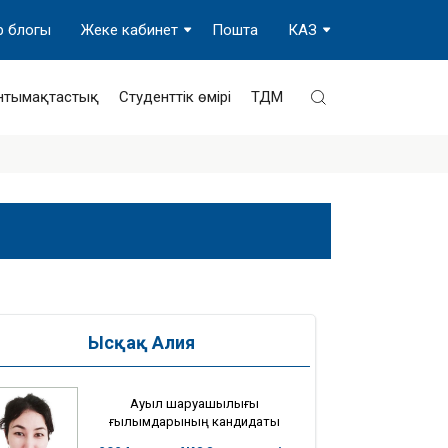
р блогы
Жеке кабинет
Пошта
КАЗ
нтымақтастық
Студенттік өмірі
ТДМ
Ысқақ Алия
Ауыл шаруашылығы
ғылымдарының кандидаты