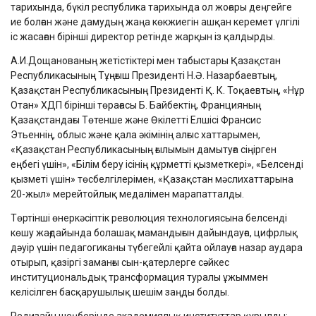
тарихында, бүкіл республика тарихында ол жоғары деңгейге
ие болған және дамудың жаңа көкжиегін ашқан керемет үлгілі
іс жасаған бірінші директор ретінде жарқын із қалдырды.
А.И.Дощанованың жетістіктері мен табыстары Қазақстан
Республикасының Тұңғыш Президенті Н.Ә. Назарбаевтың,
Қазақстан Республикасының Президенті Қ. К. Тоқаевтың, «Нұр
Отан» ХДП бірінші төрағасы Б. Байбектің, Францияның
Қазақстандағы Төтенше және Өкілетті Елшісі Франсис
Этьеннің, облыс және қала әкімінің алғыс хаттарымен,
«Қазақстан Республикасының ғылымын дамытуға сіңірген
еңбегі үшін», «Білім беру ісінің құрметті қызметкері», «Белсенді
қызметі үшін» төсбелгілерімен, «Қазақстан мәслихаттарына
20-жыл» мерейтойлық медалімен марапатталды.
Төртінші өнеркәсіптік революция технологиясына белсенді
көшу жағдайында болашақ мамандығын дайындауға, цифрлық
дәуір үшін педагогиканы түбегейлі қайта ойлауға назар аудара
отырып, қазіргі заманғы сын-қатерлерге сәйкес
институциональдық трансформация туралы ұжыммен
келісілген басқарушылық шешім заңды болды.