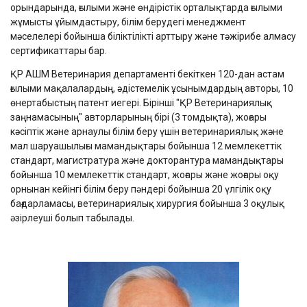
орындарында, ғылыми және өндірістік орталықтарда ғылыми
жұмысты ұйымдастыру, білім берудегі менеджмент
мәселелері бойынша біліктілікті арттыру және тәжірибе алмасу
сертификаттары бар.
ҚР АШМ Ветеринария департаменті бекіткен 120-дан астам
ғылыми мақалалардың, әдістемелік ұсынымдардың авторы, 10
өнертабыстың патент иегері. Бірінші "ҚР Ветеринариялық
заңнамасының" авторларының бірі (3 томдықта), жоғары
кәсіптік және арнаулы білім беру үшін ветеринариялық және
мал шаруашылығы мамандықтары бойынша 12 мемлекеттік
стандарт, магистратура және докторантура мамандықтары
бойынша 10 мемлекеттік стандарт, жоғары және жоғары оқу
орнынан кейінгі білім беру пәндері бойынша 20 үлгілік оқу
бағдарламасы, ветеринариялық хирургия бойынша 3 оқулық
әзірлеуші болып табылады.