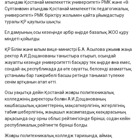
атындағы Қостанай мемлекеттік университеті» РМК және «Ө.
Сұлтанғазин атындағы Қостанай мемлекеттік педагогикалық
университеті» РМК біріктіру жолымен қайта ұйымдастыру
туралы ҚР қаулысы шықты.
Ел дамуының осы кезеңінде әрбір өңірде базалық ЖОО құру
міндеті қойылды.
ҚР Білім және ғылым вице-министрі Б.А. Асылова ұжымға жаңа
ректор А.И.Дощанованы таныстыра отырып, осындай
жауапты кезеңде университетті басқару тек өңірде ғана емес,
сондай-ақ республикада да өте сауатты, белсенді азаматтық
ұстанымы бар тәжірибелі басшы ретінде танымал түлекке
сенім артқанын атап өтті.
Осы уақытқа дейін Қостанай жоғары политехникалық
колледжінің директоры болған А.И.Дощанованың
көшбасшылық қасиеттерінің, мақсаткерлігінің, жігерлігінің,
табиғи шеберлігінің, жаңашыл жасампаздық көзқарасының
арқасында оқу орны облыс рейтингісінде бірінші, содан кейін
республикалық рейтингте бірінші болды.
Жоғары политехникалық колледж тарихында, аймақ