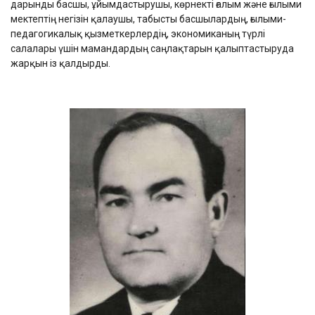
дарынды басшы, ұйымдастырушы, көрнекті ғалым және ғылыми
мектептің негізін қалаушы, табысты басшылардың, ғылыми-
педагогикалық қызметкерлердің, экономиканың түрлі
салалары үшін мамандардың саңлақтарын қалыптастыруда
жарқын із қалдырды.