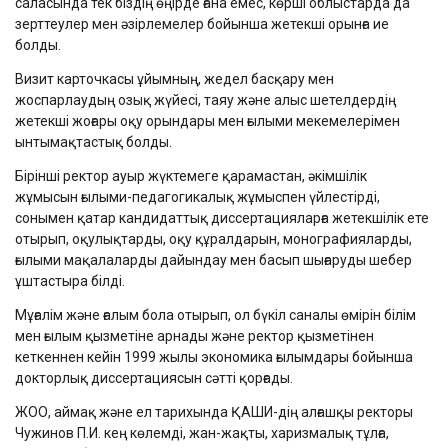
саласында тек біздің өңірде ғана емес, көрші облыстарда да
зерттеулер мен әзірлемелер бойынша жетекші орынға ие
болды.
Визит карточкасы ұйымның, жедел басқару мен
жоспарлаудың озық жүйесі, таяу және алыс шетелдердің
жетекші жоғары оқу орындары мен ғылыми мекемелерімен
ынтымақтастық болды.
Бірінші ректор ауыр жүктемеге қарамастан, әкімшілік
жұмысын ғылыми-педагогикалық жұмыспен үйлестірді,
сонымен қатар кандидаттық диссертацияларға жетекшілік ете
отырып, оқулықтарды, оқу құралдарын, монографияларды,
ғылыми мақалаларды дайындау мен басып шығаруды шебер
ұштастыра білді.
Мұғалім және ғалым бола отырып, ол бүкіл саналы өмірін білім
мен ғылым қызметіне арнады және ректор қызметінен
кеткеннен кейін 1999 жылы экономика ғылымдары бойынша
докторлық диссертациясын сәтті қорғады.
ЖОО, аймақ және ел тарихында ҚАШИ-дің алғашқы ректоры
Чужинов П.И. кең көлемді, жан-жақты, харизмалық тұлға,