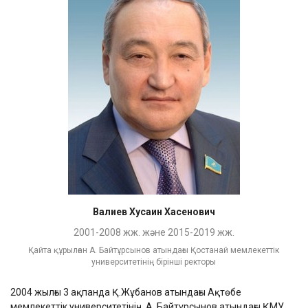
Валиев Хусаин Хасенович
2001-2008 жж. және 2015-2019 жж.
Қайта құрылған А. Байтұрсынов атындағы Қостанай мемлекеттік
университетінің бірінші ректоры
2004 жылғы 3 ақпанда Қ.Жұбанов атындағы Ақтөбе
мемлекеттік университетінің, А. Байтұрсынов атындағы ҚМУ,