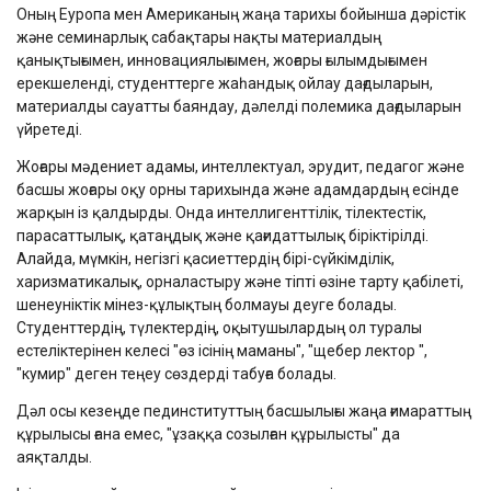
Оның Еуропа мен Американың жаңа тарихы бойынша дәрістік
және семинарлық сабақтары нақты материалдың
қанықтығымен, инновациялығымен, жоғары ғылымдығымен
ерекшеленді, студенттерге жаһандық ойлау дағдыларын,
материалды сауатты баяндау, дәлелді полемика дағдыларын
үйретеді.
Жоғары мәдениет адамы, интеллектуал, эрудит, педагог және
басшы жоғары оқу орны тарихында және адамдардың есінде
жарқын із қалдырды. Онда интеллигенттілік, тілектестік,
парасаттылық, қатаңдық және қағидаттылық біріктірілді.
Алайда, мүмкін, негізгі қасиеттердің бірі-сүйкімділік,
харизматикалық, орналастыру және тіпті өзіне тарту қабілеті,
шенеуніктік мінез-құлықтың болмауы деуге болады.
Студенттердің, түлектердің, оқытушылардың ол туралы
естеліктерінен келесі "өз ісінің маманы", "щебер лектор ",
"кумир" деген теңеу сөздерді табуға болады.
Дәл осы кезеңде пединституттың басшылығы жаңа ғимараттың
құрылысы ғана емес, "ұзаққа созылған құрылысты" да
аяқталды.