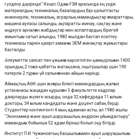
гүлдену дәуірінде" Кеңес Одағы ҒЗИ арасында ең үздік
материалдық-техникалық базалардың бірі қалыптасты:
инженерлік, техникалық, аграрлық мамандықтар ғимараттары,
машина ауласы салынды, ақпаратты жинау, сақтау және
өңдеуге арналған жабдықтар мен аспаптардың бірегей
жиынтығы сатып алынды, 1980 жылдан бастап есептеу
техникасы паркін қазіргі заманғы ЭЕМ жинақтау жұмыстары
басталды.
Әлеуметтік саясат пен ұжымға көрсетілген қамқорлығын 1400
орындық 2 тоғыз қабатты жатақхана, оқытушылар үшін 190
пәтерлік 2 тұрғын үй салынғаннан айқын көрінді.
Аймақтың АӨК үшін жоғары білікті мамандардың жалғыз
ұстаханасы жаңадан құрылған 5 факультетте кадрлар
даярлауды жүзеге асырды, онда 32 кафедрада 11 ғылым
докторы, 34 ғылым кандидаты және доцент сабақ берді.
Студенттер контингенті 4 мың адамнан асты, ал 1980 жылы
"Экономика және ауыл шаруашылық өндірісін ұйымдастыру"
мамандығы бойынша 52 адам бірінші болып оқу бітірді.
Институт П.И. Чужиновтың басшылығымен ауыл шаруашылығы