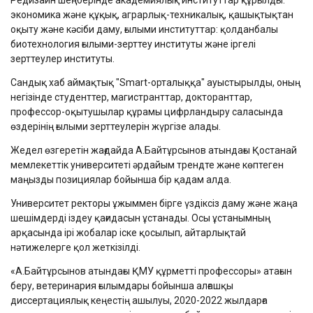
Редизайн шеңберінде академиялық институттар құрылды:
экономика және құқық, аграрлық-техникалық, қашықтықтан
оқыту және кәсіби даму, ғылыми институттар: қолданбалы
биотехнология ғылыми-зерттеу институты және іргелі
зерттеулер институты.
Сандық хаб аймақтық "Smart-орталыққа" ауыстырылды, оның
негізінде студенттер, магистранттар, докторанттар,
профессор-оқытушылар құрамы цифрландыру саласында
өздерінің ғылыми зерттеулерін жүргізе алады.
Жедел өзгеретін жағдайда А.Байтұрсынов атындағы Қостанай
мемлекеттік университеті әрдайым трендте және көптеген
маңызды позициялар бойынша бір қадам алда.
Университет ректоры ұжыммен бірге үздіксіз даму және жаңа
шешімдерді іздеу қағидасын ұстанады. Осы ұстанымның
арқасында ірі жобалар іске қосылып, айтарлықтай
нәтижелерге қол жеткізілді.
«А.Байтұрсынов атындағы ҚМУ құрметті профессоры» атағын
беру, ветеринария ғылымдары бойынша алғашқы
диссертациялық кеңестің ашылуы, 2020-2022 жылдарға