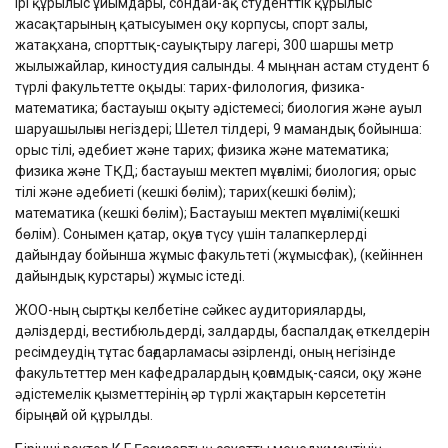
Ірі құрылыс ұйымдары, сондай-ақ студенттік құрылыс
жасақтарының қатысуымен оқу корпусы, спорт залы,
жатақхана, спорттық-сауықтыру лагері, 300 шаршы метр
жылыжайлар, киностудия салынды. 4 мыңнан астам студент 6
түрлі факультетте оқыды: тарих-филология, физика-
математика; бастауыш оқыту әдістемесі; биология және ауыл
шаруашылығы негіздері; Шетел тілдері, 9 мамандық бойынша:
орыс тілі, әдебиет және тарих; физика және математика;
физика және ТҚД; бастауыш мектеп мұғалімі; биология; орыс
тілі және әдебиеті (кешкі бөлім); тарих(кешкі бөлім);
математика (кешкі бөлім); Бастауыш мектеп мұғалімі(кешкі
бөлім). Сонымен қатар, оқуға түсу үшін талапкерлерді
дайындау бойынша жұмыс факультеті (жұмысфак), (кейіннен
дайындық курстары) жұмыс істеді.
ЖОО-ның сыртқы келбетіне сәйкес аудиторияларды,
дәліздерді, вестибюльдерді, залдарды, баспалдақ өткелдерін
ресімдеудің тұтас бағдарламасы әзірленді, оның негізінде
факультеттер мен кафедралардың қоғамдық-саяси, оқу және
әдістемелік қызметтерінің әр түрлі жақтарын көрсететін
бірыңғай ой құрылды.