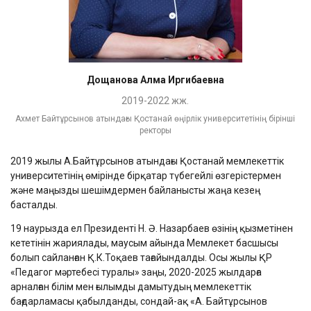
Дощанова Алма Иргибаевна
2019-2022 жж.
Ахмет Байтұрсынов атындағы Қостанай өңірлік университетінің бірінші
ректоры
2019 жылы А.Байтұрсынов атындағы Қостанай мемлекеттік
университетінің өмірінде бірқатар түбегейлі өзгерістермен
және маңызды шешімдермен байланысты жаңа кезең
басталды.
19 наурызда ел Президенті Н. Ә. Назарбаев өзінің қызметінен
кететінін жариялады, маусым айында Мемлекет басшысы
болып сайланған Қ.К.Тоқаев тағайындалды. Осы жылы ҚР
«Педагог мәртебесі туралы» заңы, 2020-2025 жылдарға
арналған білім мен ғылымды дамытудың мемлекеттік
бағдарламасы қабылданды, сондай-ақ «А. Байтұрсынов