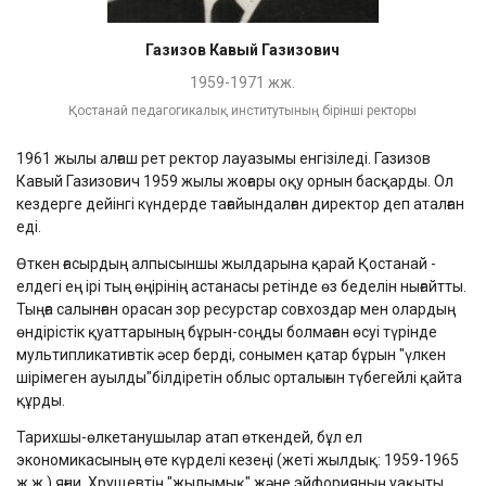
Газизов Кавый Газизович
1959-1971 жж.
Қостанай педагогикалық институтының бірінші ректоры
1961 жылы алғаш рет ректор лауазымы енгізіледі. Газизов
Кавый Газизович 1959 жылы жоғары оқу орнын басқарды. Ол
кездерге дейінгі күндерде тағайындалған директор деп аталған
еді.
Өткен ғасырдың алпысыншы жылдарына қарай Қостанай -
елдегі ең ірі тың өңірінің астанасы ретінде өз беделін нығайтты.
Тыңға салынған орасан зор ресурстар совхоздар мен олардың
өндірістік қуаттарының бұрын-соңды болмаған өсуі түрінде
мультипликативтік әсер берді, сонымен қатар бұрын "үлкен
шірімеген ауылды"білдіретін облыс орталығын түбегейлі қайта
құрды.
Тарихшы-өлкетанушылар атап өткендей, бұл ел
экономикасының өте күрделі кезеңі (жеті жылдық: 1959-1965
ж.ж.) яғни, Хрущевтің "жылымық" және эйфорияның уақыты