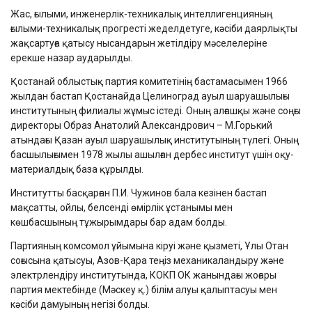
Жас, ғылыми, инженерлік-техникалық интеллигенцияның
ғылыми-техникалық прогресті жеделдетуге, кәсіби даярлықты
жақсартуға қатысу нысандарын жетілдіру мәселелеріне
ерекше назар аударылды.
Қостанай облыстық партия комитетінің бастамасымен 1966
жылдан бастап Қостанайда Целиноград ауыл шаруашылығы
институтының филиалы жұмыс істеді. Оның алғашқы және соңғы
директоры Образ Анатолий Александрович – М.Горький
атындағы Қазан ауыл шаруашылық институтының түлегі. Оның
басшылығымен 1978 жылы ашылған дербес институт үшін оқу-
материалдық база құрылды.
Институтты басқарған П.И. Чужинов бала кезінен бастап
мақсатты, ойлы, белсенді өмірлік ұстанымы мен
көшбасшының тұжырымдары бар адам болды.
Партияның комсомол ұйымына кіруі және қызметі, Ұлы Отан
соғысына қатысуы, Азов-Қара теңіз механикаландыру және
электрлендіру институтында, КОКП ОК жанындағы жоғары
партия мектебінде (Мәскеу қ.) білім алуы қалыптасуы мен
кәсіби дамуының негізі болды.