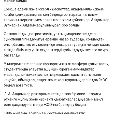
жанын салды.
Ерекше адами және іскерлік қасиеттер, академиялық және
кәсіби қоғамдастықтағы кең беделді әрі парасатты ғалым-
тарихшы, көрнекті мемлекет және қоғам қайраткері Алдамжар
Зұлхарнай Алдамжарұлының рөлі зор болды.
Ол жастардың патриотизмін, ұлттық мәдениетке деген
сүйіспеншілігін дамытуға ерекше назар аударды, сондықтан
оның басшылық ету кезеңінде алғаш рет тұрақты негізде қазақ
тілінде білім алу үшін студенттерді қабылдауды жүзеге асыру
басталды.
Университетте ерекше корпоративтік атмосфера қалыптасты,
студенттердің әлеуетін ашу үшін бірегей мүмкіндіктер
жасалды, ынтымақтастықтың көкжиегі қалыптасты және
кеңейіп, аймақтағы, елдегі және халықаралық аренадағы ЖОО
беделі арта түсті.
З. А. Алдамжар ректорлығы кезінде тағы бір оқиға – тарихи
өткенге жүгіну және көрнекті қайраткерлердің есімін мәңгі
есте қалдыру негізінде ЖОО-ны брендтеу болды.
1996 жылдың 3 сәуірінде Қостанай мемлекеттік