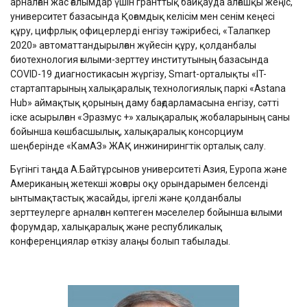
арналған жас ғалымдар үшін гранттық байқауда алғашқы жеңіс,
университет базасында Қоғамдық келісім мен сенім кеңесі
құру, цифрлық офицерлерді енгізу тәжірибесі, «Талапкер
2020» автоматтандырылған жүйесін құру, қолданбалы
биотехнология ғылыми-зерттеу институтының базасында
COVID-19 диагностикасын жүргізу, Smart-орталықты «IT-
стартаптарының халықаралық технологиялық паркі «Astana
Hub» аймақтық қорының даму бағдарламасына енгізу, сәтті
іске асырылған «Эразмус +» халықаралық жобаларының саны
бойынша көшбасшылық, халықаралық консорциум
шеңберінде «КамАЗ» ЖАҚ инжинирингтік орталық салу.
Бүгінгі таңда А.Байтұрсынов университеті Азия, Еуропа және
Американың жетекші жоғары оқу орындарымен белсенді
ынтымақтастық жасайды, іргелі және қолданбалы
зерттеулерге арналған көптеген мәселелер бойынша ғылыми
форумдар, халықаралық және республикалық
конференциялар өткізу алаңы болып табылады.