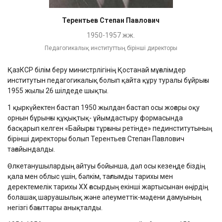
Терентьев Степан Павлович
1950-1957 жж.
Педагогикалық институттың бірінші директоры
ҚазКСР білім беру министрлігінің Қостанай мұғалімдер
институтын педагогикалық болып қайта құру туралы бұйрығы
1955 жылы 26 шілдеде шықты.
1 қыркүйектен бастап 1950 жылдан бастап осы жоғары оқу
орнын бұрынғы құқықтық- ұйымдастыру формасында
басқарып келген «Байырғы тұрғыны ретінде» пединститутының
бірінші директоры болып Терентьев Степан Павлович
тағайындалды.
Өлкетанушылардың айтуы бойынша, дәл осы кезеңде біздің
қала мен облыс үшін, бәлкім, тағлымды тарихы мен
деректемелік тарихы ХХ ғасырдың екінші жартысынан өңірдің
болашақ шаруашылық және әлеуметтік-мәдени дамуының
негізгі бағыттары анықталды.