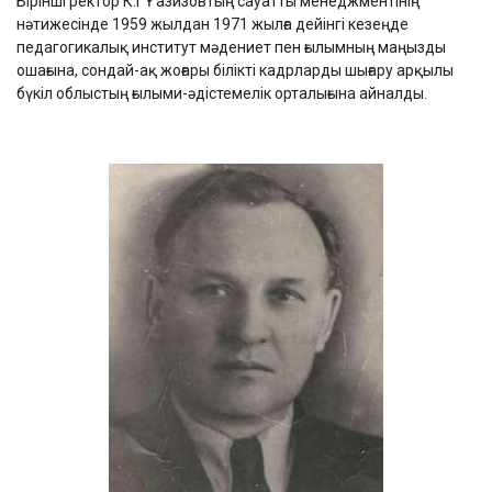
Бірінші ректор К.Г Ғазизовтың сауатты менеджментінің
нәтижесінде 1959 жылдан 1971 жылға дейінгі кезеңде
педагогикалық институт мәдениет пен ғылымның маңызды
ошағына, сондай-ақ жоғары білікті кадрларды шығару арқылы
бүкіл облыстың ғылыми-әдістемелік орталығына айналды.