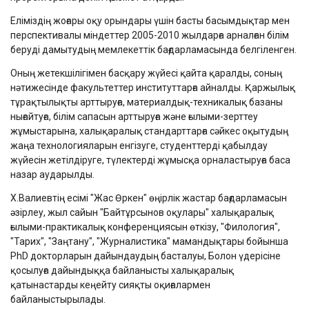
Еліміздің жоғары оқу орындары үшін басты басымдықтар мен
перспективалы міндеттер 2005-2010 жылдарға арналған білім
беруді дамытудың мемлекеттік бағдарламасында белгіленген.
Оның жетекшілігімен басқару жүйесі қайта қаралды, соның
нәтижесінде факультеттер институттарға айналды. Қаржылық
тұрақтылықты арттыруға, материалдық-техникалық базаны
нығайтуға, білім сапасын арттыруға және ғылыми-зерттеу
жұмыстарына, халықаралық стандарттарға сәйкес оқытудың
жаңа технологияларын енгізуге, студенттерді қабылдау
жүйесін жетілдіруге, түлектерді жұмысқа орналастыруға баса
назар аударылды.
Х.Валиевтің есімі "Жас Өркен" өңірлік жастар бағдарламасын
әзірлеу, жыл сайын "Байтұрсынов оқулары" халықаралық
ғылыми-практикалық конференциясын өткізу, "Филология",
"Тарих", "Заңтану", "Журналистика" мамандықтары бойынша
PhD докторларын дайындаудың басталуы, Болон үдерісіне
қосылуға дайындыққа байланысты халықаралық
қатынастарды кеңейту сияқты оқиғалармен
байланыстырылады.