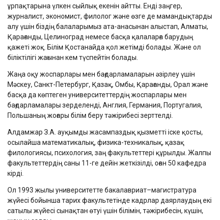
ұрпақтарына үлкен сыйлық екенін айтты. Енді заңгер,
журналист, экономист, филолог және өзге де мамандықтарды
алу үшін біздің балаларымыз ата-анасынан алыстап, Алматы,
Қарағанды, Целиноград немесе басқа қалаларға барудың
қажеті жоқ. Білім Қостанайда қол жетімді болады. Және ол
біліктілігі жағынан кем түспейтін болады.
Жаңа оқу жоспарлары мен бағдарламаларын әзірлеу үшін
Мәскеу, Санкт-Петербург, Қазақ, Омбы, Қарағанды, Орал және
басқа да көптеген университеттердің жоспарлары мен
бағдарламалары зерделенді, Англия, Германия, Португалия,
Польшаның жоғары білім беру тәжірибесі зерттелді.
Алдамжар З.А. ауқымды жасампаздық қызметті іске қосты,
осылайша математикалық, физика-техникалық, қазақ
филологиясы, психология, заң факультеттері құрылды. Жалпы
факультеттердің саны 11-ге дейін жеткізілді, оған 50 кафедра
кірді.
Ол 1993 жылы университетте бакалавриат–магистратура
жүйесі бойынша тарих факультетінде кадрлар даярлаудың екі
сатылы жүйесі сынақтан өтуі үшін білімін, тәжірибесін, күшін,