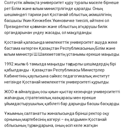
Солтүстік аймақта университет құру туралы мәселе бірнеше
рет Білім және ғылым министрлігінде қаралды. Оның
шешіміндегі тарихи рөл Қостанай облыстық әкімшілігінің
басшысы Укин Кенжебек Укиновичке тиесілі, өйткені ол
Президентке қоғамнан және облыстың атқарушы билік
органдарынан үндеу жасады, ол мақұлданды.
Қостанай қаласында мемлекеттік университет ашуда жеке
бастама көтерген Қазақстан Республикасының Білім және
ғылым министрі Ш.Шаяхметовтің ұстанымы ерекше маңызды.
1992 жылғы 6 тамызда маңызды тағдырлы шешімдердің бірі
қабылданды - Қазақстан Республикасы Министрлер
Кабинетінің қаулысына сәйкес педагогикалық институт
негізінде Қостанай мемлекеттік университеті құрылды.
ЖОО-ға айналудың осы қиын-қыстау кезеңінде университетті
жаһандық стратегиялық көзқарасы мен ерекше
ұйымдастырушылық қабілеті бар дарынды басшы басқарды.
Ұжымның салтанатты жиналысында бірінші ректор оқу
орнының мәртебесінің өзгеруі – ең алдымен Қостанай
облысының тұрғындарына, оның өсіп келе жатқан