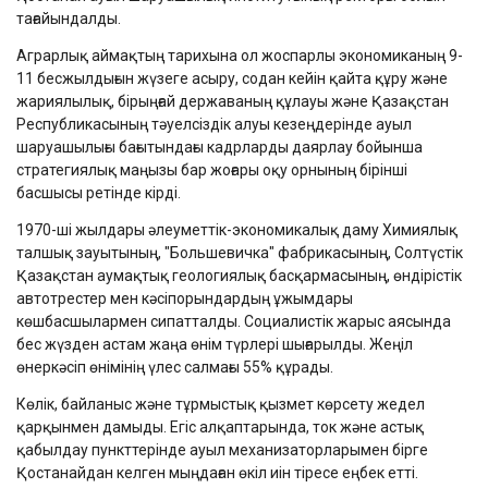
тағайындалды.
Аграрлық аймақтың тарихына ол жоспарлы экономиканың 9-
11 бесжылдығын жүзеге асыру, содан кейін қайта құру және
жариялылық, бірыңғай державаның құлауы және Қазақстан
Республикасының тәуелсіздік алуы кезеңдерінде ауыл
шаруашылығы бағытындағы кадрларды даярлау бойынша
стратегиялық маңызы бар жоғары оқу орнының бірінші
басшысы ретінде кірді.
1970-ші жылдары әлеуметтік-экономикалық даму Химиялық
талшық зауытының, "Большевичка" фабрикасының, Солтүстік
Қазақстан аумақтық геологиялық басқармасының, өндірістік
автотрестер мен кәсіпорындардың ұжымдары
көшбасшылармен сипатталды. Социалистік жарыс аясында
бес жүзден астам жаңа өнім түрлері шығарылды. Жеңіл
өнеркәсіп өнімінің үлес салмағы 55% құрады.
Көлік, байланыс және тұрмыстық қызмет көрсету жедел
қарқынмен дамыды. Егіс алқаптарында, ток және астық
қабылдау пункттерінде ауыл механизаторларымен бірге
Қостанайдан келген мыңдаған өкіл иін тіресе еңбек етті.