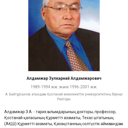
Алдамжар Зулкарнай Алдамжарович
1989-1994 жж. және 1996-2001 жж.
А. Байтұрсынов атындағы Қостанай мемлекеттік университетінің бірінші
Ректоры
Алдамжар З.А. - тарих ғылымдарының докторы, профессор,
Қостанай қаласының Құрметті азаматы, Техас штатының
(АҚШ) Құрметті азаматы, Қазақстанның солтүстік аймағындағы