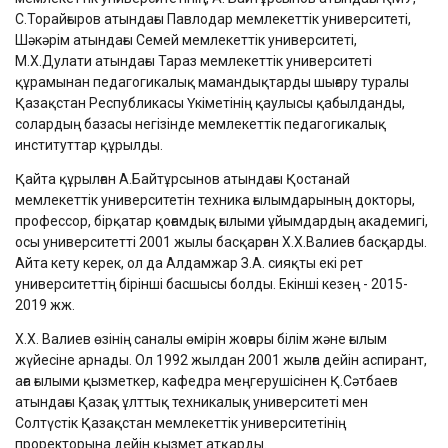
С.Торайғыров атындағы Павлодар мемлекеттік университеті,
Шәкәрім атындағы Семей мемлекеттік университеті,
М.Х.Дулати атындағы Тараз мемлекеттік университеті
құрамынан педагогикалық мамандықтарды шығару туралы
Қазақстан Республикасы Үкіметінің қаулысы қабылданды,
солардың базасы негізінде мемлекеттік педагогикалық
институттар құрылды.
Қайта құрылған А.Байтұрсынов атындағы Қостанай
мемлекеттік университетін техника ғылымдарының докторы,
профессор, бірқатар қоғамдық ғылыми ұйымдардың академигі,
осы университетті 2001 жылы басқарған Х.Х.Валиев басқарды.
Айта кету керек, ол да Алдамжар З.А. сияқты екі рет
университеттің бірінші басшысы болды. Екінші кезең - 2015-
2019 жж.
Х.Х. Валиев өзінің саналы өмірін жоғары білім және ғылым
жүйесіне арнады. Ол 1992 жылдан 2001 жылға дейін аспирант,
аға ғылыми қызметкер, кафедра меңгерушісінен Қ.Сәтбаев
атындағы Қазақ ұлттық техникалық университеті мен
Солтүстік Қазақстан мемлекеттік университетінің
проректорына дейін қызмет атқарды.