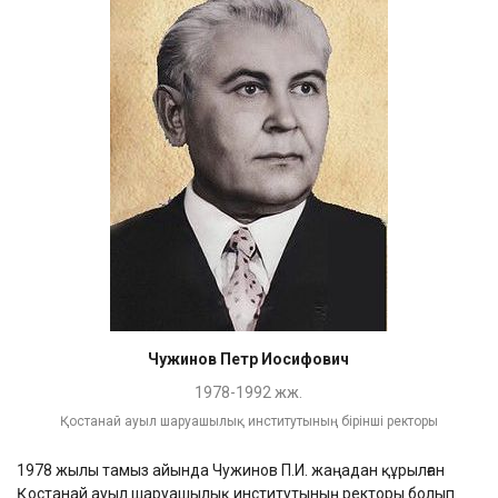
Чужинов Петр Иосифович
1978-1992 жж.
Қостанай ауыл шаруашылық институтының бірінші ректоры
1978 жылы тамыз айында Чужинов П.И. жаңадан құрылған
Қостанай ауыл шаруашылық институтының ректоры болып