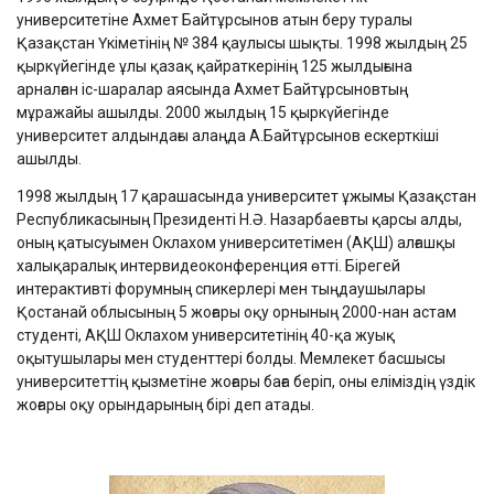
университетіне Ахмет Байтұрсынов атын беру туралы
Қазақстан Үкіметінің № 384 қаулысы шықты. 1998 жылдың 25
қыркүйегінде ұлы қазақ қайраткерінің 125 жылдығына
арналған іс-шаралар аясында Ахмет Байтұрсыновтың
мұражайы ашылды. 2000 жылдың 15 қыркүйегінде
университет алдындағы алаңда А.Байтұрсынов ескерткіші
ашылды.
1998 жылдың 17 қарашасында университет ұжымы Қазақстан
Республикасының Президенті Н.Ә. Назарбаевты қарсы алды,
оның қатысуымен Оклахом университетімен (АҚШ) алғашқы
халықаралық интервидеоконференция өтті. Бірегей
интерактивті форумның спикерлері мен тыңдаушылары
Қостанай облысының 5 жоғары оқу орнының 2000-нан астам
студенті, АҚШ Оклахом университетінің 40-қа жуық
оқытушылары мен студенттері болды. Мемлекет басшысы
университеттің қызметіне жоғары баға беріп, оны еліміздің үздік
жоғары оқу орындарының бірі деп атады.