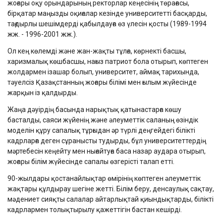
жоғары оқу орындарының ректорлар кеңесінің төрағасы,
бірқатар маңызды оқиғалар кезінде университетті басқарды,
тағдырлы шешімдерді қабылдауға өз үлесін қосты (1989-1994
жж. - 1996-2001 жж.).
Ол кең көлемді және жан-жақты тұлға, көрнекті басшы,
харизмалық көшбасшы, нағыз патриот бола отырып, көптеген
жолдармен ізашар болып, университет, аймақ тарихында,
тәуелсіз Қазақстанның жоғары білімі мен ғылым жүйесінде
жарқын із қалдырды.
Жаңа дәуірдің басында нарықтық қатынастарға көшу
басталды, саяси жүйенің және әлеуметтік саланың өзіндік
моделін құру сапалық тұрғыдан әр түрлі деңгейдегі білікті
кадрларға деген сұранысты тудырды, бұл университеттердің
мәртебесін кеңейту мен нығайтуға баса назар аудара отырып,
жоғары білім жүйесінде сапалы өзгерісті талап етті.
90-жылдары қостанайлықтар өмірінің көптеген әлеуметтік
жақтары құлдырау шегіне жетті. Білім беру, денсаулық сақтау,
мәдениет сияқты салалар айтарлықтай қиындықтарды, білікті
кадрлармен толықтырылу қажеттігін бастан кешірді.