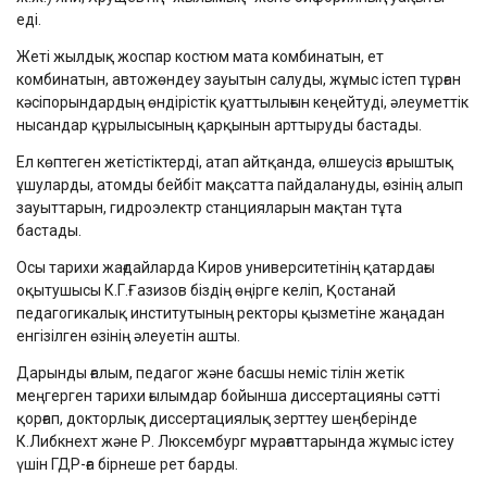
еді.
Жеті жылдық жоспар костюм мата комбинатын, ет
комбинатын, автожөндеу зауытын салуды, жұмыс істеп тұрған
кәсіпорындардың өндірістік қуаттылығын кеңейтуді, әлеуметтік
нысандар құрылысының қарқынын арттыруды бастады.
Ел көптеген жетістіктерді, атап айтқанда, өлшеусіз ғарыштық
ұшуларды, атомды бейбіт мақсатта пайдалануды, өзінің алып
зауыттарын, гидроэлектр станцияларын мақтан тұта
бастады.
Осы тарихи жағдайларда Киров университетінің қатардағы
оқытушысы К.Г.Ғазизов біздің өңірге келіп, Қостанай
педагогикалық институтының ректоры қызметіне жаңадан
енгізілген өзінің әлеуетін ашты.
Дарынды ғалым, педагог және басшы неміс тілін жетік
меңгерген тарихи ғылымдар бойынша диссертацияны сәтті
қорғап, докторлық диссертациялық зерттеу шеңберінде
К.Либкнехт және Р. Люксембург мұрағаттарында жұмыс істеу
үшін ГДР-ға бірнеше рет барды.