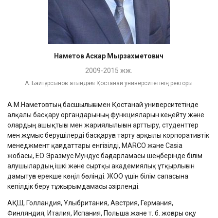
Наметов Аскар Мырзахметович
2009-2015 жж.
А. Байтұрсынов атындағы Қостанай университетінің ректоры
А.М.Наметовтың басшылығымен Қостанай университетінде
алқалы басқару органдарының функцияларын кеңейту және
олардың ашықтығы мен жариялылығын арттыру, студенттер
мен жұмыс берушілерді басқаруға тарту арқылы корпоративтік
менеджмент қағидаттары енгізілді, MARCO және Casia
жобасы, ЕО Эразмус Мундус бағдарламасы шеңберінде білім
алушылардың ішкі және сыртқы академиялық ұтқырлығын
дамытуға ерекше көңіл бөлінді. ЖОО үшін білім сапасына
кепілдік беру тұжырымдамасы әзірленді.
АҚШ, Голландия, Ұлыбритания, Австрия, Германия,
Финляндия, Италия, Испания, Польша және т. б. жоғары оқу