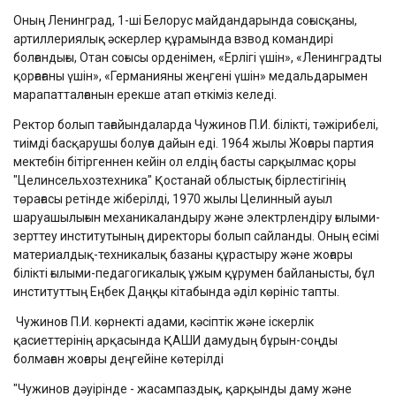
Оның Ленинград, 1-ші Белорус майдандарында соғысқаны,
артиллериялық әскерлер құрамында взвод командирі
болғандығы, Отан соғысы орденімен, «Ерлігі үшін», «Ленинградты
қорғағаны үшін», «Германияны жеңгені үшін» медальдарымен
марапатталғанын ерекше атап өткіміз келеді.
Ректор болып тағайындаларда Чужинов П.И. білікті, тәжірибелі,
тиімді басқарушы болуға дайын еді. 1964 жылы Жоғары партия
мектебін бітіргеннен кейін ол елдің басты сарқылмас қоры
"Целинсельхозтехника" Қостанай облыстық бірлестігінің
төрағасы ретінде жіберілді, 1970 жылы Целинный ауыл
шаруашылығын механикаландыру және электрлендіру ғылыми-
зерттеу институтының директоры болып сайланды. Оның есімі
материалдық-техникалық базаны құрастыру және жоғары
білікті ғылыми-педагогикалық ұжым құрумен байланысты, бұл
институттың Еңбек Даңқы кітабында әділ көрініс тапты.
Чужинов П.И. көрнекті адами, кәсіптік және іскерлік
қасиеттерінің арқасында ҚАШИ дамудың бұрын-соңды
болмаған жоғары деңгейіне көтерілді
"Чужинов дәуірінде - жасампаздық, қарқынды даму және