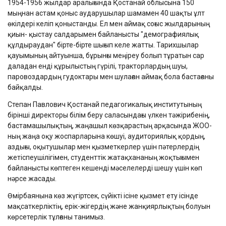
1954-1956 жылдар аралығында Қостанай облысына 150
мыңнан астам қоныс аударушылар шамамен 40 шақты ұлт
өкілдері келіп қоныстанды. Ел мен аймақ соғыс жылдарының
қиын- қыстау салдарымен байланысты "демографиялық
құлдыраудан" бірте-бірте шығып келе жатты. Тарихшылар
қауымының айтуынша, бұрынғы меңіреу болып тұратын сар
даладан енді құрылыстың гүрілі, тракторлардың шуы,
паровоздардың гудоктары мен шулаған аймақ бола бастағаны
байқалды.
Степан Павлович Қостанай педагогикалық институтының
бірінші директоры білім беру саласындағы үлкен тәжірибенің,
бастамашылықтың, жаңашыл көзқарастың арқасында ЖОО-
ның жаңа оқу жоспарларына көшуі, аудиториялық қордың,
аздығы, оқытушылар мен қызметкерлер үшін пәтерлердің
жетіспеушілігімен, студенттік жатақхананың жоқтығымен
байланысты көптеген кешенді мәселелерді шешу үшін көп
нәрсе жасады.
Өмірбаянына көз жүгіртсек, сүйікті ісіне қызмет ету ісінде
мақсаткерліктің, ерік-жігердің және жанқиярлықтың болуын
көрсетерлік тұлғаны танимыз.