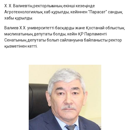
Х. Х. Валиевтің ректорлығының екінші кезеңінде
Агротехнологиялық хаб құрылды, кейіннен "Парасат" сандық
хабы құрылды.
Валиев Х.Х. университетті басқарды және Қостанай облыстық
мәслихатының депутаты болды, кейін ҚР Парламенті
Сенатының депутаты болып сайлануына байланысты ректор
қызметінен кетті.