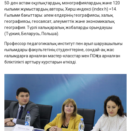
50-ден астам оқулықтардың, монографиялардың және 120
ғылыми жұмыстардың авторы, Хирш индексі (index h) =14.
Ғылыми бағыттары: әлем елдерінің географиясы, халық
географиясы, геосаясат, әлеуметтік және экономикалық
география. Түрлі халықаралық жобаларды орындаушы
(Түркия, Беларусь, Польша).
Профессор педагогикалық институт пен ауыл шаруашылығы
ғылымдары факультетінің студенттеріне, сондай-ақ жас
ғалымдарға арналған мастер-класстар мен ПОҚ-ға арналған
біліктілікті арттыру курстарын өткізді.