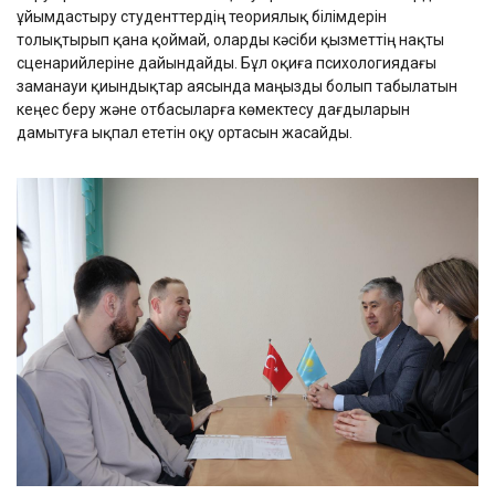
ұйымдастыру студенттердің теориялық білімдерін
толықтырып қана қоймай, оларды кәсіби қызметтің нақты
сценарийлеріне дайындайды. Бұл оқиға психологиядағы
заманауи қиындықтар аясында маңызды болып табылатын
кеңес беру және отбасыларға көмектесу дағдыларын
дамытуға ықпал ететін оқу ортасын жасайды.