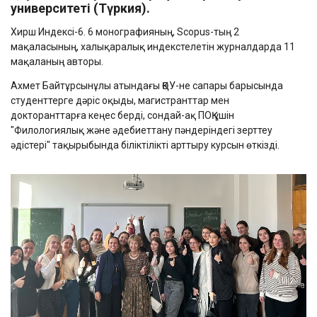
университеті (Түркия)
.
Хирш Индексі-6. 6 монографияның, Scopus-тың 2
мақаласының, халықаралық индекстелетін журналдарда 11
мақаланың авторы.
Ахмет Байтұрсынұлы атындағы ҚӨУ-не сапары барысында
студенттерге дәріс оқыды, магистранттар мен
докторанттарға кеңес берді, сондай-ақ ПОҚ үшін
"Филологиялық және әдебиеттану пәндеріндегі зерттеу
әдістері" тақырыбында біліктілікті арттыру курсын өткізді.