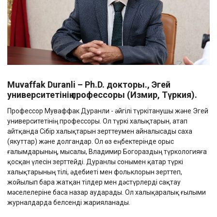
Muvaffak
Duranli
– Ph.D.
докторы., Эгей
университетінің профессоры (Измир, Түркия).
Профессор Муваффак Дуранли - әйгілі түркітанушы және Эгей
университетінің профессоры. Ол түркі халықтарын, атап
айтқанда Сібір халықтарын зерттеумен айналысады саха
(якуттар) және долгандар. Ол өз еңбектерінде орыс
ғалымдарының, мысалы, Владимир Богораздың түркологияға
қосқан үлесін зерттейді. Дуранлы сонымен қатар түркі
халықтарының тілі, әдебиеті мен фольклорын зерттеп,
жойылып бара жатқан тілдер мен дәстүрлерді сақтау
мәселелеріне баса назар аударады. Ол халықаралық ғылыми
журналдарда белсенді жарияланады.