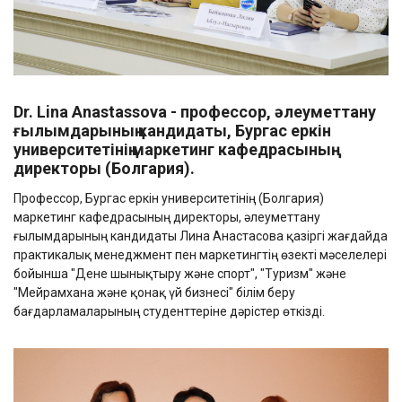
Dr. Lina Anastassova - профессор, әлеуметтану
ғылымдарының кандидаты, Бургас еркін
университетінің маркетинг кафедрасының
директоры (Болгария).
Профессор, Бургас еркін университетінің (Болгария)
маркетинг кафедрасының директоры, әлеуметтану
ғылымдарының кандидаты Лина Анастасова қазіргі жағдайда
практикалық менеджмент пен маркетингтің өзекті мәселелері
бойынша "Дене шынықтыру және спорт", "Туризм" және
"Мейрамхана және қонақ үй бизнесі" білім беру
бағдарламаларының студенттеріне дәрістер өткізді.