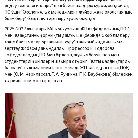
өңдеу технологиялары" пәні бойынша дәріс курсы, сондай-ақ
ПОҚ үшін "Экологиялық менеджмент жүйесі және экологиялық
білім беру" біліктілікті арттыру курсы оқылды.
2025-2027 жылдары МФ конкурсына ЖП кафедрасының ПОҚ-
мен "Қазақстанның орнықты дамуы шеңберінде Экобілім беру
және бастамалар орталығын құру" тақырыбында ғылыми-
зерттеу жобасы дайындалды. Профессор Е. Тодорова
кафедралардың ПОҚ-мен бірлесіп, жұмыс берушілер мен
студенттердің өкілдерін шақыра отырып, "Қатты қалдықтарды
басқару" ғылыми семинарын өткізді. ЖП кафедрасының ПОҚ-
мен (О. М. Чернявская, Г. А. Ручкина, Г. К. Баубекова) бірлескен
жарияланым жоспарланған.