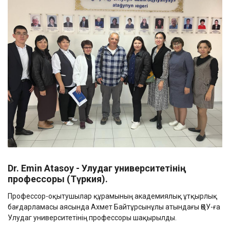
Dr
.
Emin
Atasoy -
Улудаг университетінің
профессоры (Түркия).
Профессор-оқытушылар құрамының академиялық ұтқырлық
бағдарламасы аясында Ахмет Байтұрсынұлы атындағы ҚӨУ-ға
Улудаг университетінің профессоры шақырылды.