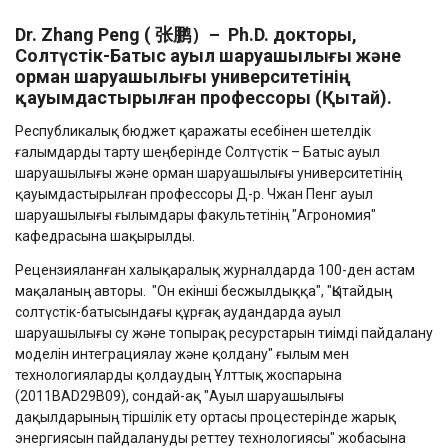
Dr
.
Zhang
Peng
(
张鹏）
– Ph.D. доктор
ы
,
С
олтүстік-
Б
атыс ауыл шаруашылығы және
орман шаруашылығы университетінің
қауымдастырылған профессоры (Қытай).
Республикалық бюджет қаражаты есебінен шетелдік
ғалымдарды тарту шеңберінде Солтүстік – Батыс ауыл
шаруашылығы және орман шаруашылығы университетінің
қауымдастырылған профессоры Д-р. Чжан Пенг ауыл
шаруашылығы ғылымдары факультетінің "Агрономия"
кафедрасына шақырылды.
Рецензияланған халықаралық журналдарда 100-ден астам
мақаланың авторы. "Он екінші бесжылдыққа", "Қытайдың
солтүстік-батысындағы құрғақ аудандарда ауыл
шаруашылығы су және топырақ ресурстарын тиімді пайдалану
моделін интеграциялау және қолдану" ғылым мен
технологияларды қолдаудың Ұлттық жоспарына
(2011BAD29B09), сондай-ақ "Ауыл шаруашылығы
дақылдарының тіршілік ету ортасы процестерінде жарық
энергиясын пайдалануды реттеу технологиясы" жобасына