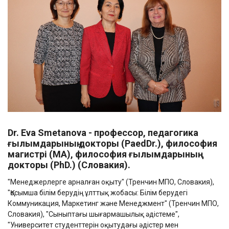
Dr. Eva Smetanova -
профессор, педагогика
ғылымдарының докторы (PaedDr.), философия
магистрі (MA), философия ғылымдарының
докторы (PhD.) (Словакия).
"Менеджерлерге арналған оқыту" (Тренчин МПО, Словакия),
"Қосымша білім берудің ұлттық жобасы: Білім берудегі
Коммуникация, Маркетинг және Менеджмент" (Тренчин МПО,
Словакия), "Сыныптағы шығармашылық әдістеме",
"Университет студенттерін оқытудағы әдістер мен