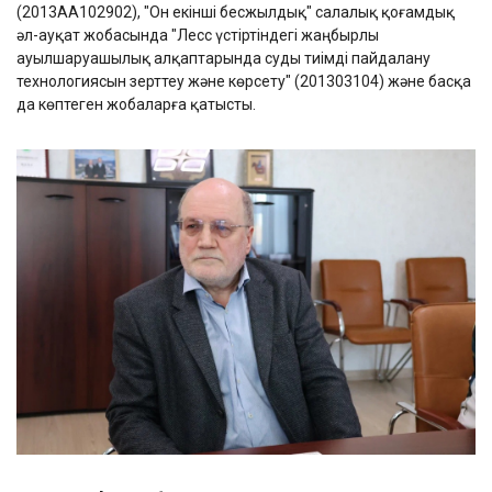
(2013AA102902), "Он екінші бесжылдық" салалық қоғамдық
әл-ауқат жобасында "Лесс үстіртіндегі жаңбырлы
ауылшаруашылық алқаптарында суды тиімді пайдалану
технологиясын зерттеу және көрсету" (201303104) және басқа
да көптеген жобаларға қатысты.