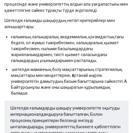
процесінде және университеттің алдын ала уағдаластығы мен
қажеттілігіне сәйкес тұрақты түрде жүргізіледі.
Шетелдік ғалымды шақырудың негізгі критерийлері мен
алғышарттары:
ғалымның халықаралық академиялық қоғамдастықтағы
беделі, ол жұмыс тәжірибесімен, халықаралық қызмет
тәжірибесімен, ғылыми басылымдардағы
жарияланымдармен, тиісті қызмет саласындағы
ғалымдардың ұсынымдарымен расталады;
шетелдік маманның болу мақсаттарының стратегиялық
мақсаттары мен міндеттеріне, Қостанай өңірлік
университетін дамытудың басым бағыттарына сәйкестігі.А.
Байтұрсынұлы және оны шақыратын құрылымдық
бөлімше.
Шетелдік ғалымдарды шақыру университетте оқытуды
интернационалдандыруға бағытталған, Болон
процесінің принциптерін белсенді енгізуді
ынталандырады, университеттің бәсекеге қабілеттілігін