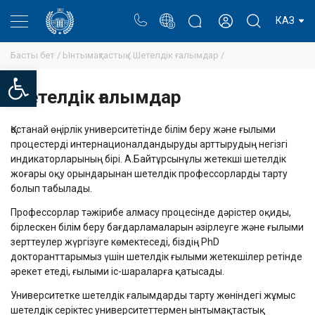
Портал
Ректор блогы
Жеке кабинет
КАЗ
Басты бет /
Ынтымақтастық /
Шетелдік ғалымдар /
Open toolbar
Шетелдік ғалымдар
Қостанай өңірлік университетінде білім беру және ғылыми
процестерді интернационалдандыруды арттырудың негізгі
индикаторларының бірі. А.Байтұрсынұлы жетекші шетелдік
жоғары оқу орындарынан шетелдік профессорларды тарту
болып табылады.
Профессорлар тәжірибе алмасу процесінде дәрістер оқиды,
бірлескен білім беру бағдарламаларын әзірлеуге және ғылыми
зерттеулер жүргізуге көмектеседі, біздің PhD
докторанттарымыз үшін шетелдік ғылыми жетекшілер ретінде
әрекет етеді, ғылыми іс-шараларға қатысады.
Университетке шетелдік ғалымдарды тарту жөніндегі жұмыс
шетелдік серіктес университеттермен ынтымақтастық