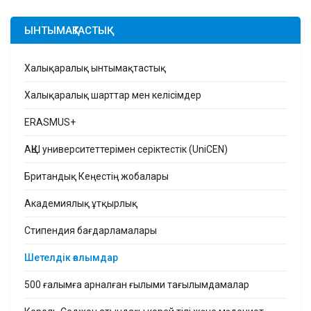
ЫНТЫМАҚТАСТЫҚ
Халықаралық ынтымақтастық
Халықаралық шарттар мен келісімдер
ERASMUS+
АҚШ университеттерімен серіктестік (UniCEN)
Британдық Кеңестің жобалары
Академиялық ұтқырлық
Стипендия бағдарламалары
Шетелдік ғалымдар
500 ғалымға арналған ғылыми тағылымдамалар