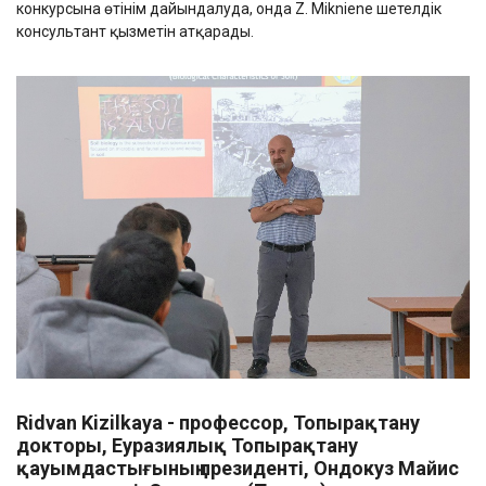
конкурсына өтінім дайындалуда, онда Z. Mikniene шетелдік
консультант қызметін атқарады.
Ridvan Kizilkaya - профессор, Топырақтану
докторы, Еуразиялық Топырақтану
қауымдастығының президенті, Ондокуз Майис