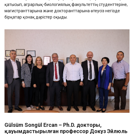
қатысып, аграрлық-биологиялық факультеттің студенттеріне,
магистранттарына және докторанттарына өтеусіз негізде
бірқатар қонақ дәрістер оқыды.
Gülsüm Songül Ercan –
Ph.D. докторы
,
қауымдастырылған профессор Докуз Эйлюль