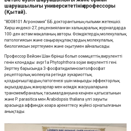
шаруашылығы университетінің профессоры
(Қытай)
.
"8D08101 Агрономия" ББ докторантының ғылыми жетекшісі.
Хирш индексі-27, рецензияланған халықаралық журналдарда
100-ден астам мақаланың авторы. Өсімдіктердің молекулалық
патологиясын және саңырауқұлақтардың молекулалық
биологиясын зерттеумен және оқытумен айналысады.
Профессор Вейсин Шан бірінші болып оомицеттің вирулентті
генін клондады: avpr1a Phytophthora sojae вирулентті гені.
Зерттеу барысында 3-фосфатидилинозитолфосфат
рецепторлық молекула ретінде эукариоттық
қоздырғыштардың патогенезі үшін маңызды эффекторлық
ақуыздардың жануарлар мен өсімдік жасушаларына
трансмембраналық тасымалдануына кеңінен қатысатынын
және P. parasitica мен Arabidopsis thaliana үлгі зауыты
арасында аффиндік өзара әрекеттесу жүйесі орнатылғанын
анықтады.