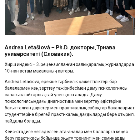
Andrea Letašiová – Ph.D. докторы,Трнава
университеті (Словакия).
Хирш индексі– 3, рецензияланған халықаралық журналдарда
10-нан астам мақаланың авторы.
Andrea Letašiová, ерекше тәрбиелік қажеттіліктері бар
балалармен кең зерттеу тәжірибесімен даму психологиясы
саласына айтарлықтай үлес қоса алады. Даму
психологиясындағы диагностика мен зерттеу әдістеріне
бағытталған дәрістер мен практикалық сабақтар бакалавриат
студенттеріне бірегей практикалық дағдыларды бере отырып,
пайдалы болады.
Кейс-стадиге негізделген ата-аналар мен балаларға кеңес
беру практикасы бойынша оқыту тренингі мен семинарды