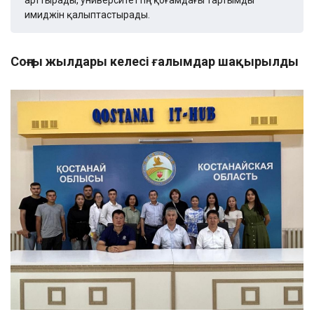
арттырады, университеттің қоғамдағы тартымды
имиджін қалыптастырады.
Соңғы жылдары келесі ғалымдар шақырылды