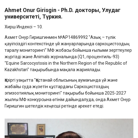
Ahmet Onur Girisgin -
Ph.D. докторы, Улудаг
университеті, Түркия
.
Хирш Индексі – 10.
Ахмет Онур Гиришгинмен №AP14869992 "Азық – түлік
қауіпсіздігі контекстінде үй жануарларында саркоцистоздың
таралу мониторингі" МФ жобасы бойынша ғылыми зерттеулер
жүргізді және Animals журналында (Q1, процентиль-93)
"Equine Sarcocystosis in the Northern Region of the Republic of
Kazakhstan" тақырыбында мақала жариялады.
Қазіргі уақытта "Қостанай облысының аумағында үй және
жабайы суда жүзетін құстардағы Саркоцистоздың
эпизоотиялық мониторингі" тақырыбы бойынша 2025-2027
жылғы МФ конкурсына өтінім дайындалуда, онда Ахмет Онур
Гиришгин шетелдік кеңесші ретінде әрекет етеді.