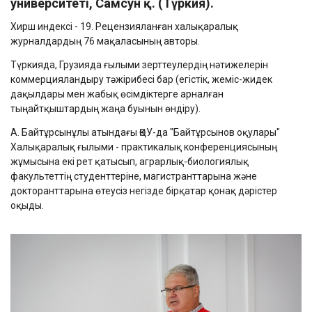
университеті, Самсун қ. (Түркия).
Хирш индексі - 19. Рецензияланған халықаралық
журналдардың 76 мақаласының авторы.
Түркияда, Грузияда ғылыми зерттеулердің нәтижелерін
коммерцияландыру тәжірибесі бар (егістік, жеміс-жидек
дақылдары мен жабық өсімдіктерге арналған
тыңайтқыштардың жаңа буынын өндіру).
А. Байтұрсынұлы атындағы ҚӨУ-да "Байтұрсынов оқулары"
Халықаралық ғылыми - практикалық конференциясының
жұмысына екі рет қатысып, аграрлық-биологиялық
факультеттің студенттеріне, магистранттарына және
докторанттарына өтеусіз негізде бірқатар қонақ дәрістер
оқыды.