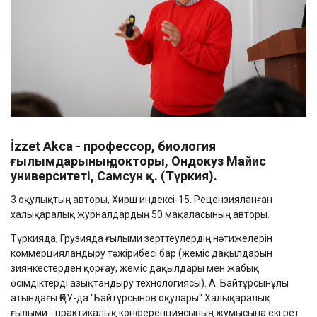
İzzet Akca - профессор, биология
ғылымдарының докторы, Ондокуз Майис
университеті, Самсун қ. (Түркия).
3 оқулықтың авторы, Хирш индексі-15. Рецензияланған
халықаралық журналдардың 50 мақаласының авторы.
Түркияда, Грузияда ғылыми зерттеулердің нәтижелерін
коммерцияландыру тәжірибесі бар (жеміс дақылдарын
зиянкестерден қорғау, жеміс дақылдары мен жабық
өсімдіктерді азықтандыру технологиясы). А. Байтұрсынұлы
атындағы ҚӨУ-да "Байтұрсынов оқулары" Халықаралық
ғылыми - практикалық конференциясының жұмысына екі рет