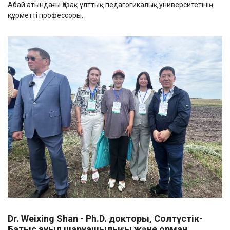
Абай атындағы Қазақ ұлттық педагогикалық университетінің
құрметті профессоры.
Dr. Weixing Shan
-
Ph.D. доктор
ы
,
С
олтүстік-
Б
атыс ауыл шаруашылығы және орман