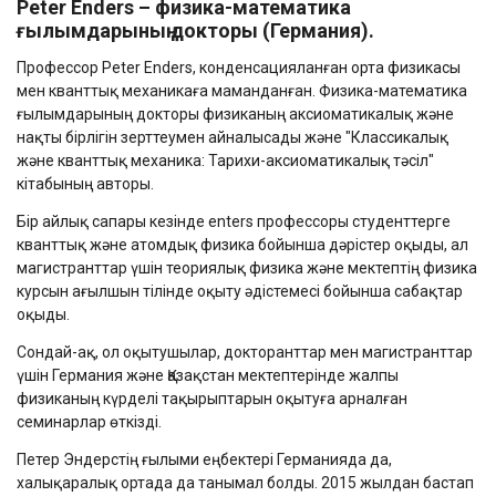
Peter Enders –
физика-математика
ғылымдарының докторы (Германия).
Профессор Peter Enders, конденсацияланған орта физикасы
мен кванттық механикаға маманданған. Физика-математика
ғылымдарының докторы физиканың аксиоматикалық және
нақты бірлігін зерттеумен айналысады және "Классикалық
және кванттық механика: Тарихи-аксиоматикалық тәсіл"
кітабының авторы.
Бір айлық сапары кезінде enters профессоры студенттерге
кванттық және атомдық физика бойынша дәрістер оқыды, ал
магистранттар үшін теориялық физика және мектептің физика
курсын ағылшын тілінде оқыту әдістемесі бойынша сабақтар
оқыды.
Сондай-ақ, ол оқытушылар, докторанттар мен магистранттар
үшін Германия және Қазақстан мектептерінде жалпы
физиканың күрделі тақырыптарын оқытуға арналған
семинарлар өткізді.
Петер Эндерстің ғылыми еңбектері Германияда да,
халықаралық ортада да танымал болды. 2015 жылдан бастап