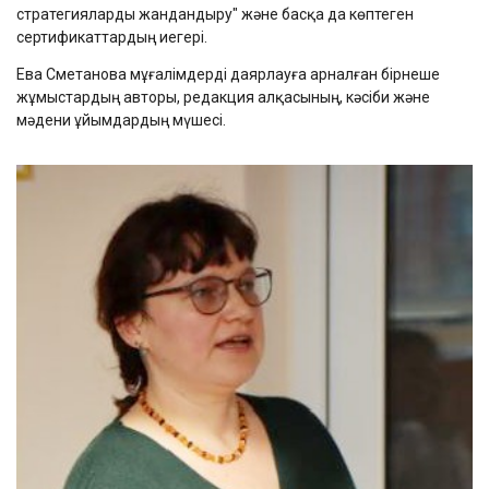
стратегияларды жандандыру" және басқа да көптеген
сертификаттардың иегері.
Ева Сметанова мұғалімдерді даярлауға арналған бірнеше
жұмыстардың авторы, редакция алқасының, кәсіби және
мәдени ұйымдардың мүшесі.