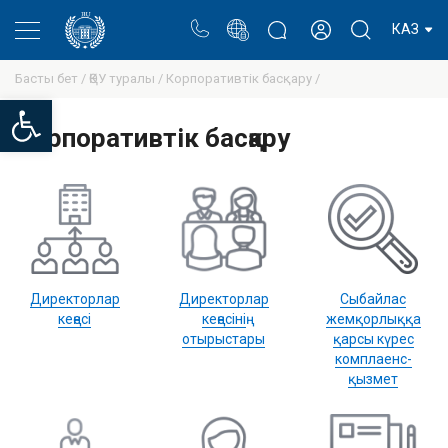
Портал
Ректор блогы
Жеке кабинет
КАЗ
Басты бет /
ҚӨУ туралы /
Корпоративтік басқару /
Open toolbar
Корпоративтік басқару
Директорлар
Директорлар
Сыбайлас
кеңесі
кеңесінің
жемқорлыққа
отырыстары
қарсы күрес
комплаенс-
қызмет