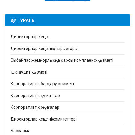
ҚӨУ ТУРАЛЫ
Директорлар кеңесі
Директорлар кеңесінің отырыстары
Сыбайлас жемқорлыққа қарсы комплаенс-қызметі
Ішкі аудит қызметі
Корпоративтік басқару қызметі
Корпоративтік құжаттар
Корпоративтік оқиғалар
Директорлар кеңесінің комитеттері
Басқарма