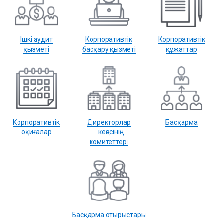
Ішкі аудит
Корпоративтік
Корпоративтік
қызметі
басқару қызметі
құжаттар
Корпоративтік
Директорлар
Басқарма
оқиғалар
кеңесінің
комитеттері
Басқарма отырыстары