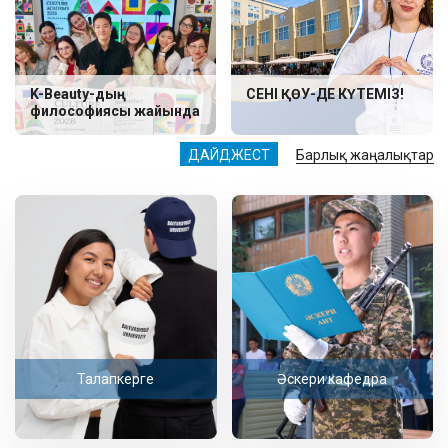
K-Beauty-дың
СЕНІ ҚӨУ-ДЕ КҮТЕМІЗ!
философиясы жайында
ДАЙДЖЕСТ
Барлық жаңалықтар
Талапкерге
Әскери кафедра