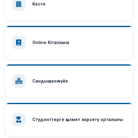
Кесте
Online Кітапхана
Сандық экожүйе
Студенттерге қызмет көрсету орталығы