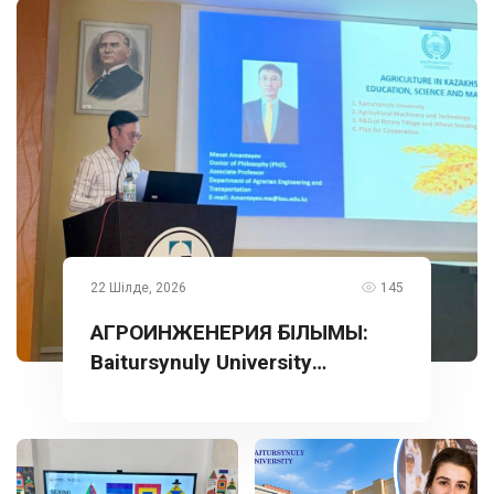
22 Шілде, 2026
145
АГРОИНЖЕНЕРИЯ ҒЫЛЫМЫ:
Baitursynuly University
тәжірибесі Түркияда
таныстырылды