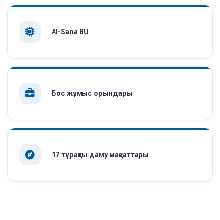
AI-Sana BU
Бос жұмыс орындары
17 тұрақты даму мақсаттары