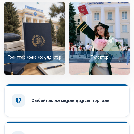
Гранттар және жеңілдіктер
Түлектер
Сыбайлас жемқорлыққа қарсы порталы