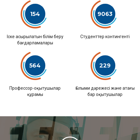
154
9063
Іске асырылатын білім беру
Студенттер контингенті
бағдарламалары
564
229
Профессор-оқытушылар
Ғылыми дәрежесі және атағы
құрамы
бар оқытушылар