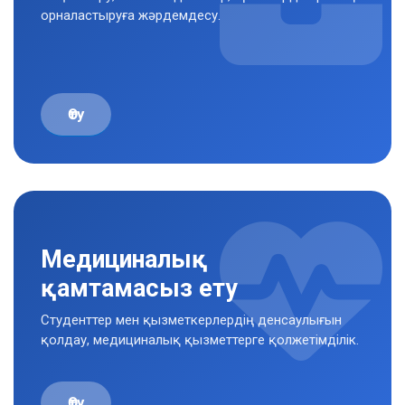
орналастыруға жәрдемдесу.
Өту
Медициналық
қамтамасыз ету
Студенттер мен қызметкерлердің денсаулығын
қолдау, медициналық қызметтерге қолжетімділік.
Өту