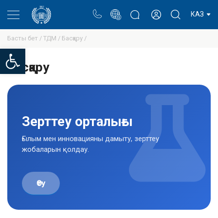
Портал
Ректор блогы
Жеке кабинет
КАЗ
Басты бет /
ТДМ /
Басқару /
Open toolbar
Басқару
Зерттеу орталығы
Ғылым мен инновацияны дамыту, зерттеу
жобаларын қолдау.
Өту