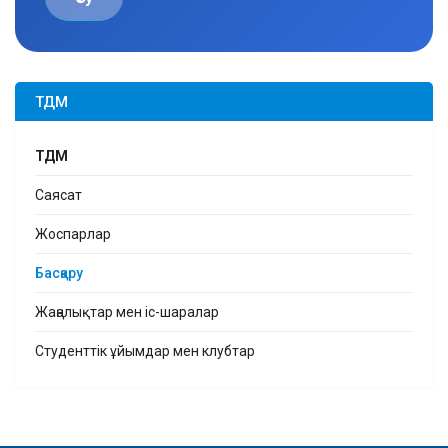
ТДМ
ТДМ
Саясат
Жоспарлар
Басқару
Жаңалықтар мен іс-шаралар
Студенттік ұйымдар мен клубтар