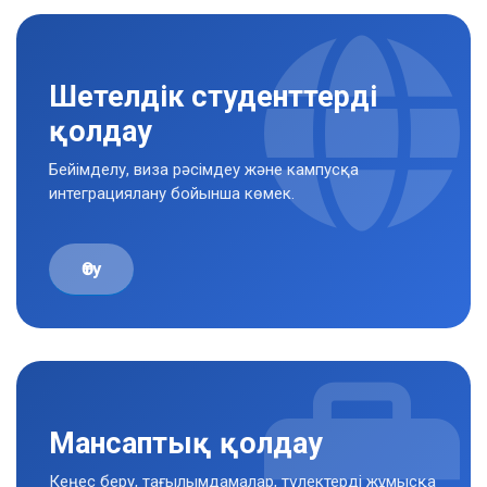
Шетелдік студенттерді
қолдау
Бейімделу, виза рәсімдеу және кампусқа
интеграциялану бойынша көмек.
Өту
Мансаптық қолдау
Кеңес беру, тағылымдамалар, түлектерді жұмысқа