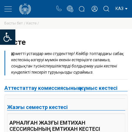
Портал
Ректор блогы
Жеке кабинет
КАЗ
Басты бет /
Кесте /
Open toolbar
Кесте
Құрметті ұстаздар мен студенттер! Кейбір топтардағы сабақ
кестесінің өзгеруі мүмкін екенін естеріңізге саламыз,
сондықтан түсініспеушіліктерді болдырмау үшін кестені
күнделікті тексеріп тұруыңызды сұраймыз.
Аттестаттау комиссиясының жұмыс кестесі
Жазғы семестр кестесі
АРНАЛҒАН ЖАЗҒЫ ЕМТИХАН
СЕССИЯСЫНЫҢ ЕМТИХАН КЕСТЕСІ