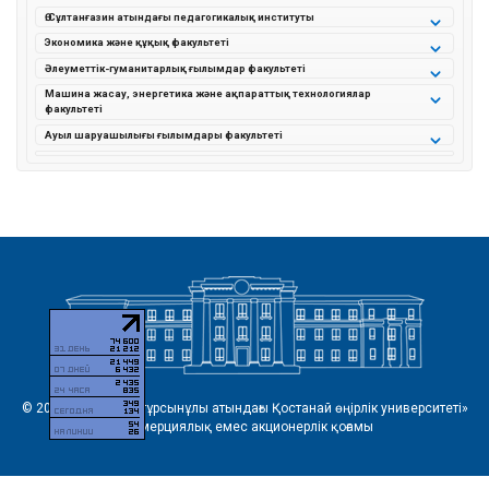
Ө.Сұлтанғазин атындағы педагогикалық институты
Экономика және құқық факультеті
Әлеуметтік-гуманитарлық ғылымдар факультеті
Машина жасау, энергетика және ақпараттық технологиялар
факультеті
Ауыл шаруашылығы ғылымдары факультеті
© 2026 «Ахмет Байтұрсынұлы атындағы Қостанай өңірлік университеті»
коммерциялық емес акционерлік қоғамы