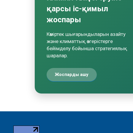
қарсы іс-қимыл
жоспары
Көміртек шығарындыларын азайту
және климаттық өзгерістерге
бейімделу бойынша стратегиялық
шаралар.
Жоспарды ашу