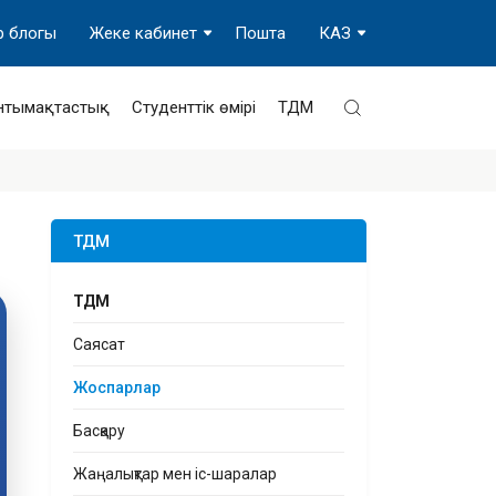
р блогы
Жеке кабинет
Пошта
КАЗ
нтымақтастық
Студенттік өмірі
ТДМ
ТДМ
ТДМ
Саясат
Жоспарлар
Басқару
Жаңалықтар мен іс-шаралар