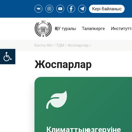
Кері байланыс
ҚӨУ туралы
Талапкерге
Институтт
Басты бет /
ТДМ /
Жоспарлар /
Open toolbar
Жоспарлар
Климаттың өзгеруіне