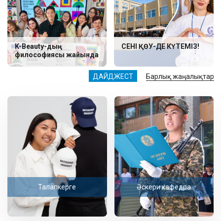
K-Beauty-дың
СЕНІ ҚӨУ-ДЕ КҮТЕМІЗ!
философиясы жайында
ДАЙДЖЕСТ
Барлық жаңалықтар
Талапкерге
Әскери кафедра