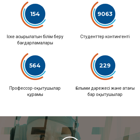
154
9063
Іске асырылатын білім беру
Студенттер контингенті
бағдарламалары
564
229
Профессор-оқытушылар
Ғылыми дәрежесі және атағы
құрамы
бар оқытушылар