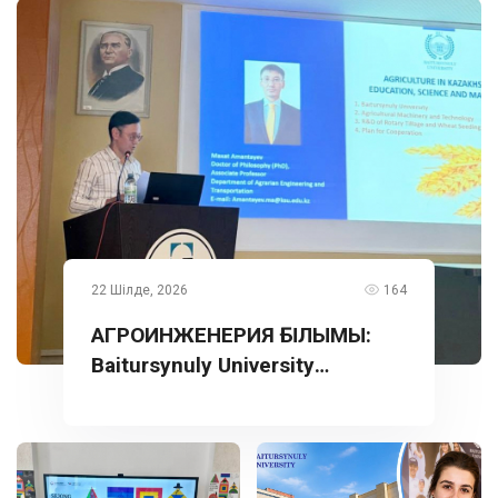
22 Шілде, 2026
164
АГРОИНЖЕНЕРИЯ ҒЫЛЫМЫ:
Baitursynuly University
тәжірибесі Түркияда
таныстырылды