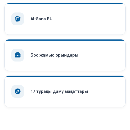
AI-Sana BU
Бос жұмыс орындары
17 тұрақты даму мақсаттары