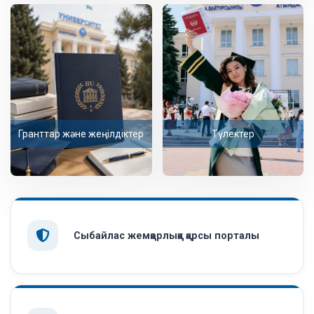
Гранттар және жеңілдіктер
Түлектер
Сыбайлас жемқорлыққа қарсы порталы