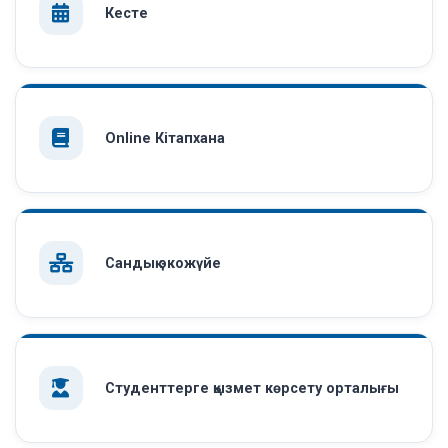
Кесте
Online Кітапхана
Сандық экожүйе
Студенттерге қызмет көрсету орталығы