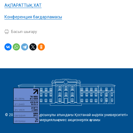
АҚПАРАТТЫҚ ХАТ
Конференция бағдарламасы
Басып шығару
© 2026 «Ахмет Байтұрсынұлы атындағы Қостанай өңірлік университеті»
коммерциялық емес акционерлік қоғамы