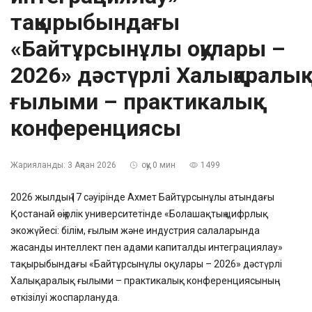
тақырыбындағы
«Байтұрсынұлы оқулары –
2026» дәстүрлі Халықаралық
ғылыми – практикалық
конференциясы
Жарияланды:
3 Ақпан 2026
оқу 0 мин
1499
2026 жылдың 17 сәуірінде Ахмет Байтұрсынұлы атындағы
Қостанай өңірлік университетінде «Болашақтың цифрлық
экожүйесі: білім, ғылым және индустрия салаларында
жасанды интеллект пен адами капиталды интеграциялау»
тақырыбындағы «Байтұрсынұлы оқулары – 2026» дәстүрлі
Халықаралық ғылыми – практикалық конференциясының
өткізілуі жоспарлануда.