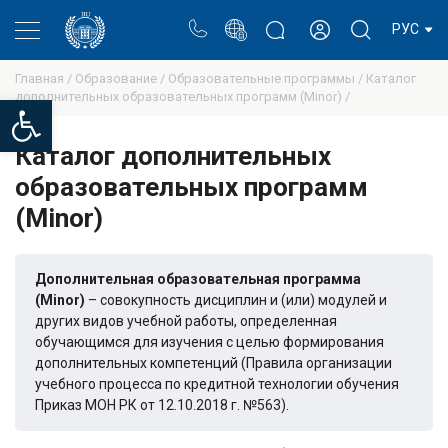
Портал
Блог ректора
Личный кабинет
РУС
Главная /
Образование /
Образовательные программы /
Каталог
дополнительных образовательных программ (Minor) /
Open toolbar
Каталог дополнительных
образовательных программ
(Minor)
Дополнительная образовательная программа
(Minor)
– совокупность дисциплин и (или) модулей и
других видов учебной работы, определенная
обучающимся для изучения с целью формирования
дополнительных компетенций (Правила организации
учебного процесса по кредитной технологии обучения
Приказ МОН РК от 12.10.2018 г. №563).