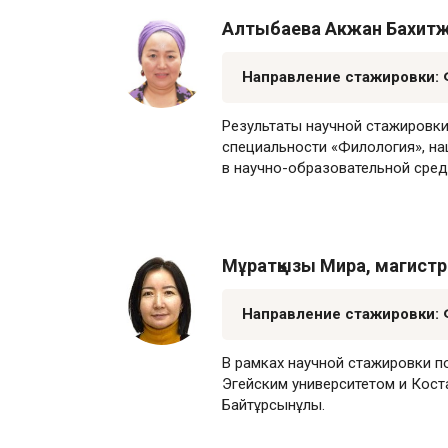
Алтыбаева Акжан Бахитж
Направление стажировки: 
Результаты научной стажировки
специальности «Филология», на
в научно-образовательной сред
Мұратқызы Мира, магист
Направление стажировки: 
В рамках научной стажировки п
Эгейским университетом и Кост
Байт
ұ
рсын
ұ
лы.