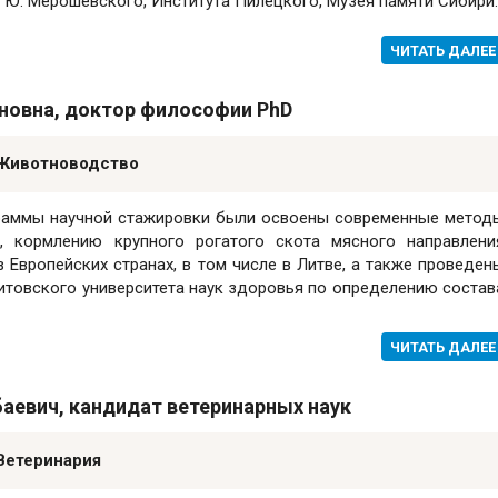
Ю. Мерошевского, Института Пилецкого, Музея памяти Сибири.
ЧИТАТЬ ДАЛЕЕ
новна, доктор философии PhD
 Животноводство
граммы научной стажировки были освоены современные метод
, кормлению крупного рогатого скота мясного направлени
 Европейских странах, в том числе в Литве, а также проведен
итовского университета наук здоровья по определению состав
ЧИТАТЬ ДАЛЕЕ
аевич, кандидат ветеринарных наук
Ветеринария