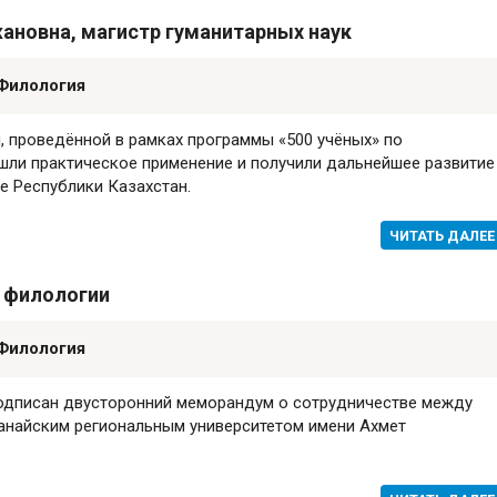
ановна, магистр гуманитарных наук
Филология
, проведённой в рамках программы «500 учёных» по
шли практическое применение и получили дальнейшее развитие
е Республики Казахстан.
ЧИТАТЬ ДАЛЕЕ
р филологии
Филология
одписан
двусторонний меморандум о сотрудничестве между
анайским региональным университетом имени А
хмет