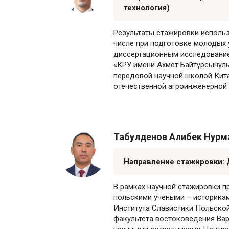
технология)
Результаты стажировки использ
числе при подготовке молодых 
диссертационным исследование
«КРУ имени Ахмет Байтұрсынұлы
передовой научной школой Кит
отечественной агроинженерной 
Табулденов Алибек Нурма
Направление стажировки:
В рамках научной стажировки п
польскими учеными – историкам
Института Славистики Польской
факультета востоковедения Вар