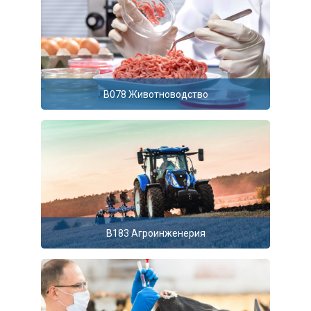
B078 Животноводство
B183 Агроинженерия