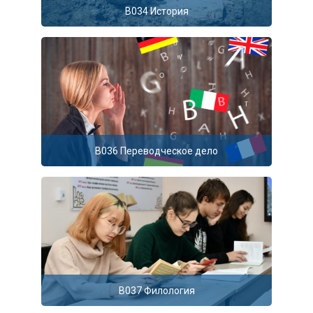
B034 История
B036 Переводческое дело
B037 Филология