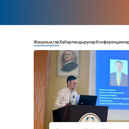
Жаңалықтар
Хабарландырулар
Конференцияла