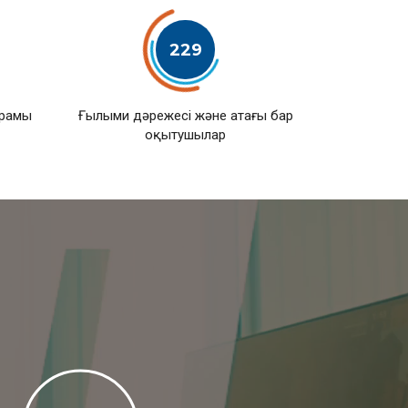
229
ұрамы
Ғылыми дәрежесі және атағы бар
оқытушылар