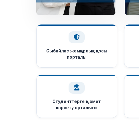
Сыбайлас жемқорлыққа қарсы
порталы
Студенттерге қызмет
көрсету орталығы