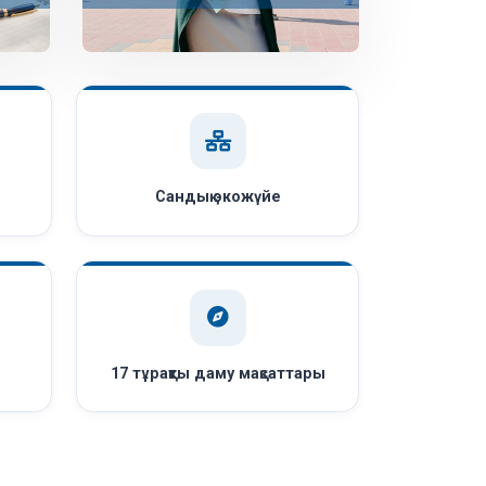
Сандық экожүйе
ы
17 тұрақты даму мақсаттары