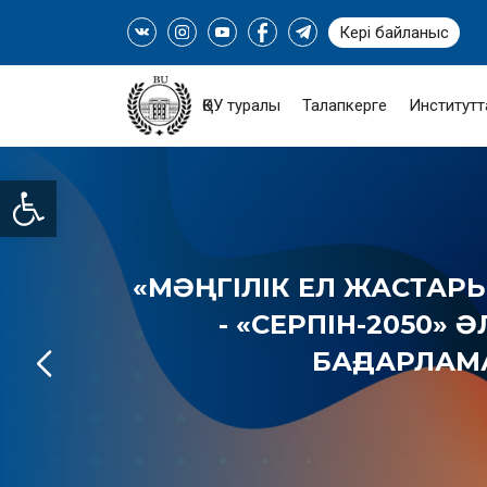
Кері байланыс
ҚӨУ туралы
Талапкерге
Институтт
Open toolbar
«МӘҢГІЛІК ЕЛ ЖАСТАРЫ
- «СЕРПІН-2050» 
БАҒДАРЛА
ТОЛЫҒЫРАҚ