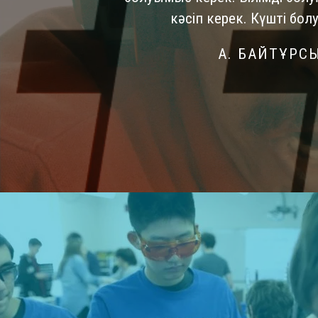
кәсіп керек. Күшті болу
А. БАЙТҰРС