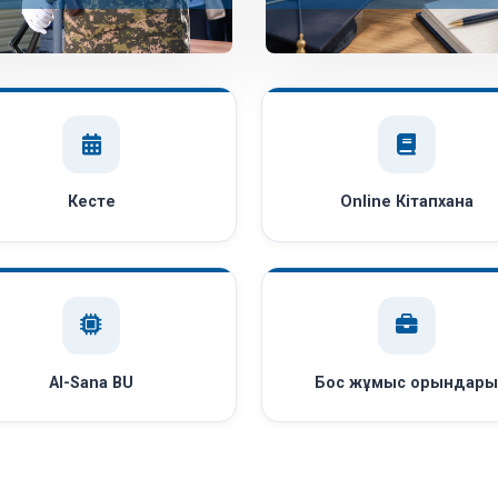
Кесте
Online Кітапхана
AI-Sana BU
Бос жұмыс орындар