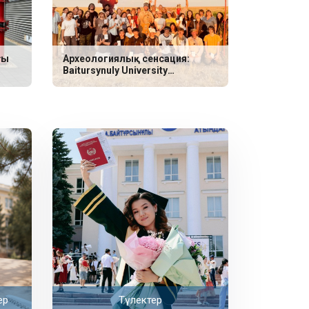
ғы
Археологиялық сенсация:
Baitursynuly University
ғалымдары неолит дәуіріне
жататын үш сирек қабір тапты
ер
Түлектер