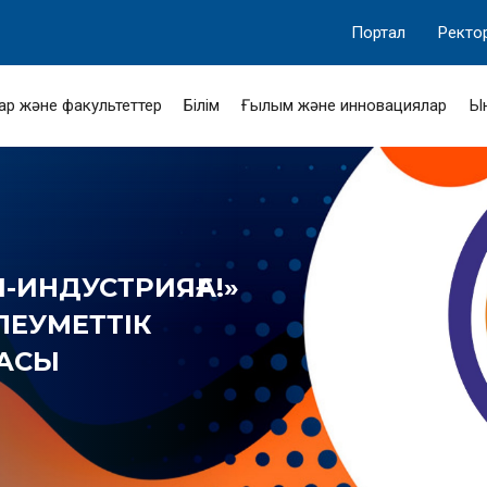
Портал
Ректо
ар және факультеттер
Білім
Ғылым және инновациялар
Ы
-ИНДУСТРИЯҒА!»
ӘЛЕУМЕТТІК
МАСЫ