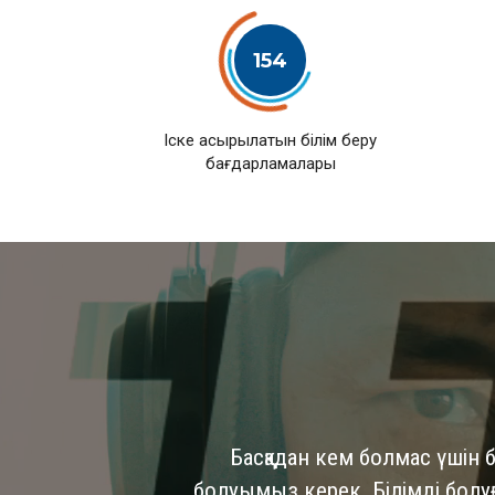
154
Іске асырылатын білім беру
бағдарламалары
Басқадан кем болмас үшін б
болуымыз керек. Білімді болуға