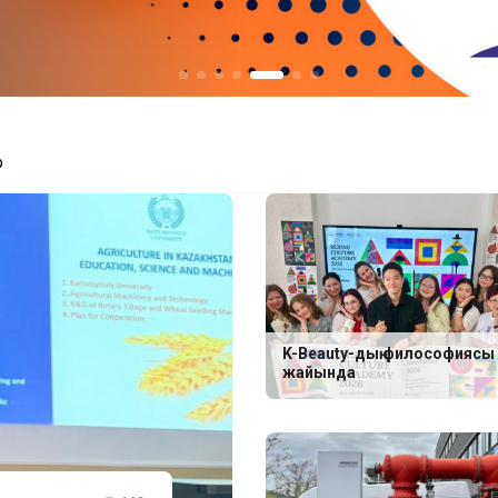
р
K-Beauty-дың философиясы
жайында