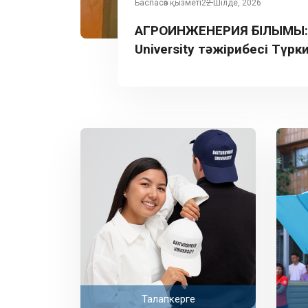
Баспасөз қызметі
22 Шілде, 2026
АГРОИНЖЕНЕРИЯ ҒЫЛЫМЫ: B
University тәжірибесі Түрк
таныстырылды
Талапкерге