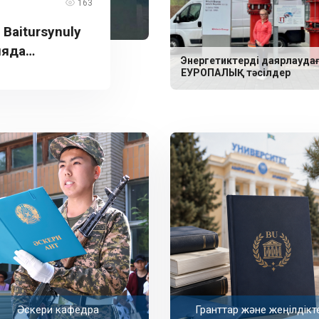
163
aitursynuly
ияда
Энергетиктерді даярлауда
ЕУРОПАЛЫҚ тәсілдер
Әскери кафедра
Гранттар және жеңілдікт