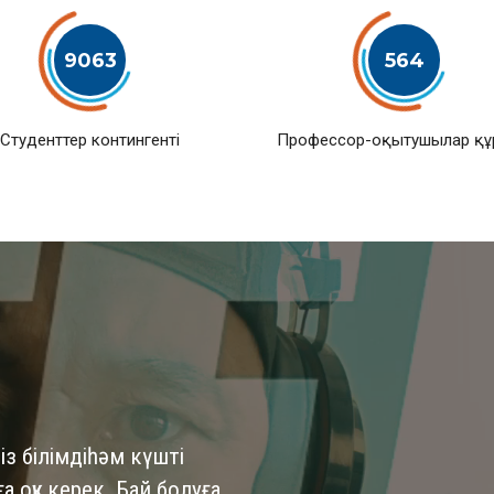
9063
564
Студенттер контингенті
Профессор-оқытушылар қ
із білімдіһәм күшті
 оқу керек. Бай болуға