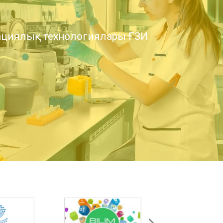
циялық технологиялары ҒЗИ