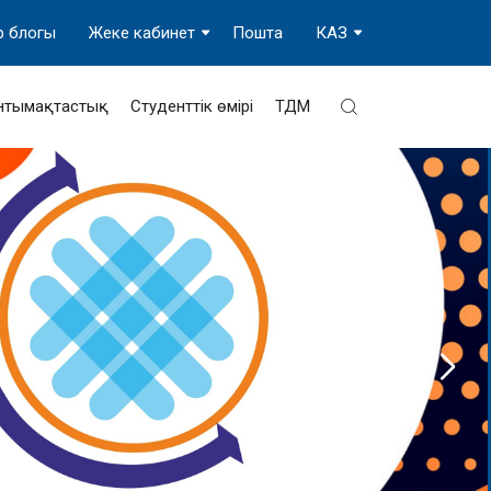
р блогы
Жеке кабинет
Пошта
КАЗ
нтымақтастық
Студенттік өмірі
ТДМ