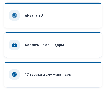
AI-Sana BU
Бос жұмыс орындары
17 тұрақты даму мақсаттары