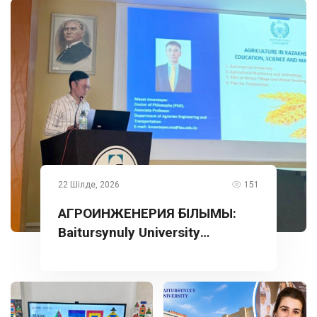
22 Шілде, 2026
151
АГРОИНЖЕНЕРИЯ ҒЫЛЫМЫ:
Baitursynuly University
тәжірибесі Түркияда
таныстырылды