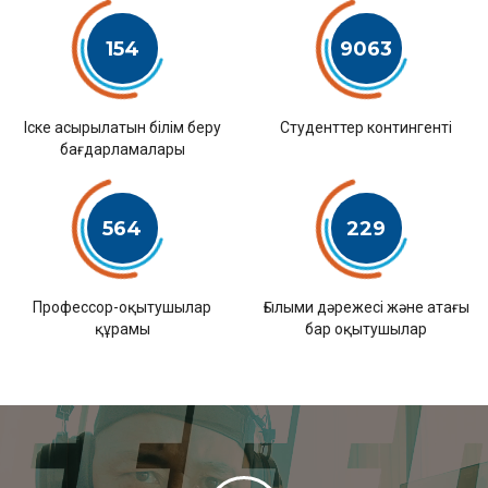
154
9063
Іске асырылатын білім беру
Студенттер контингенті
бағдарламалары
564
229
Профессор-оқытушылар
Ғылыми дәрежесі және атағы
құрамы
бар оқытушылар