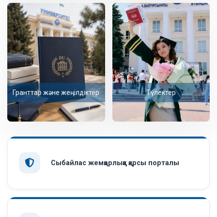
Гранттар және жеңілдіктер
Түлектер
Сыбайлас жемқорлыққа қарсы порталы