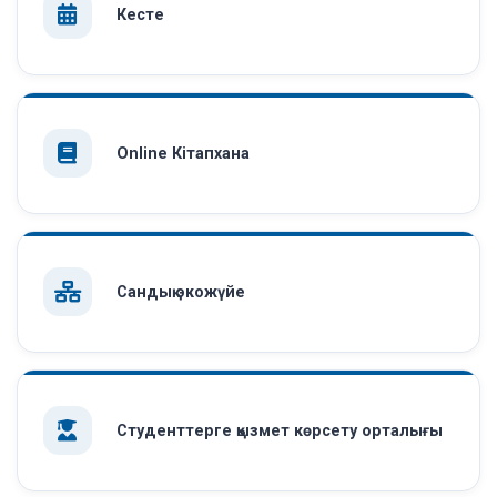
Кесте
Online Кітапхана
Сандық экожүйе
Студенттерге қызмет көрсету орталығы