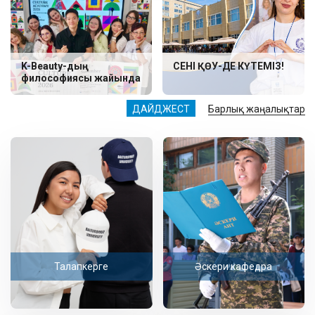
K-Beauty-дың
СЕНІ ҚӨУ-ДЕ КҮТЕМІЗ!
философиясы жайында
ДАЙДЖЕСТ
Барлық жаңалықтар
Талапкерге
Әскери кафедра