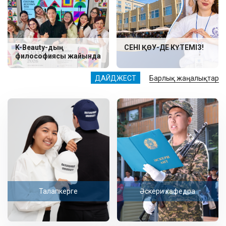
K-Beauty-дың
СЕНІ ҚӨУ-ДЕ КҮТЕМІЗ!
философиясы жайында
ДАЙДЖЕСТ
Барлық жаңалықтар
Талапкерге
Әскери кафедра