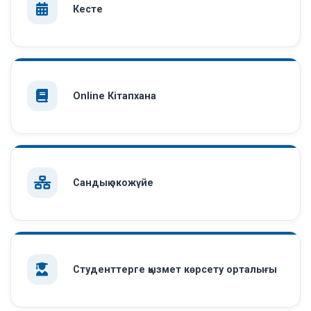
Кесте
Online Кітапхана
Сандық экожүйе
Студенттерге қызмет көрсету орталығы