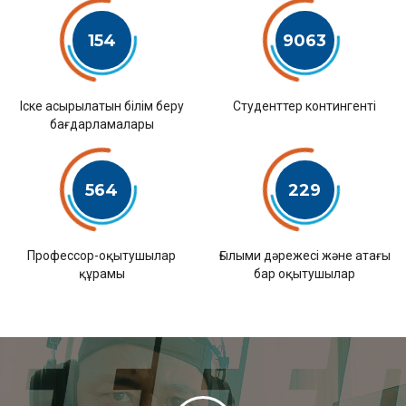
154
9063
Іске асырылатын білім беру
Студенттер контингенті
бағдарламалары
564
229
Профессор-оқытушылар
Ғылыми дәрежесі және атағы
құрамы
бар оқытушылар