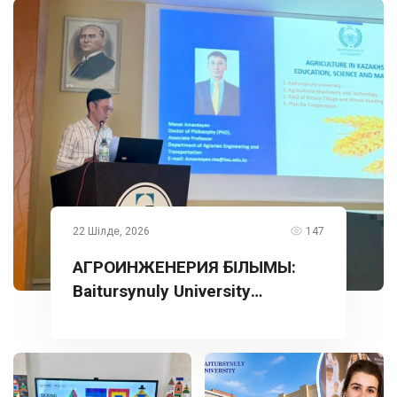
22 Шілде, 2026
147
АГРОИНЖЕНЕРИЯ ҒЫЛЫМЫ:
Baitursynuly University
тәжірибесі Түркияда
таныстырылды