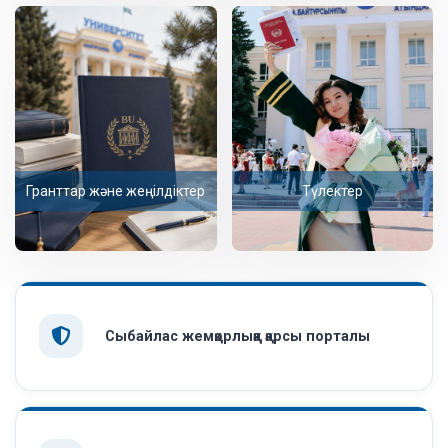
Гранттар және жеңілдіктер
Түлектер
Сыбайлас жемқорлыққа қарсы порталы