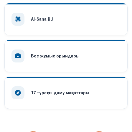
AI-Sana BU
Бос жұмыс орындары
17 тұрақты даму мақсаттары