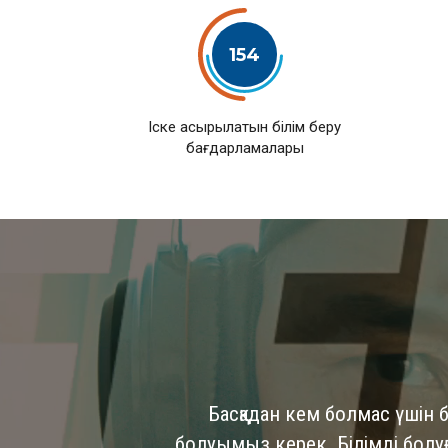
154
Іске асырылатын білім беру
бағдарламалары
Басқадан кем болмас үшін б
болуымыз керек. Білімді болуға