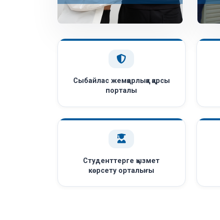
Сыбайлас жемқорлыққа қарсы
порталы
Студенттерге қызмет
көрсету орталығы