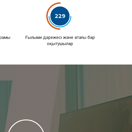
229
ұрамы
Ғылыми дәрежесі және атағы бар
оқытушылар