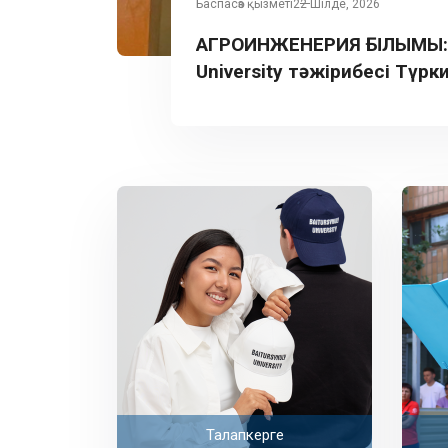
Баспасөз қызметі
22 Шілде, 2026
АГРОИНЖЕНЕРИЯ ҒЫЛЫМЫ: B
University тәжірибесі Түрк
таныстырылды
Талапкерге