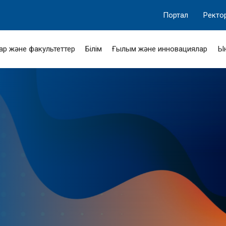
Портал
Ректо
ар және факультеттер
Білім
Ғылым және инновациялар
Ы
-ИНДУСТРИЯҒА!»
ӘЛЕУМЕТТІК
МАСЫ