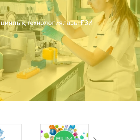
циялық технологиялары ҒЗИ