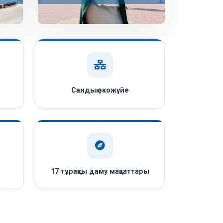
Сандық экожүйе
ы
17 тұрақты даму мақсаттары