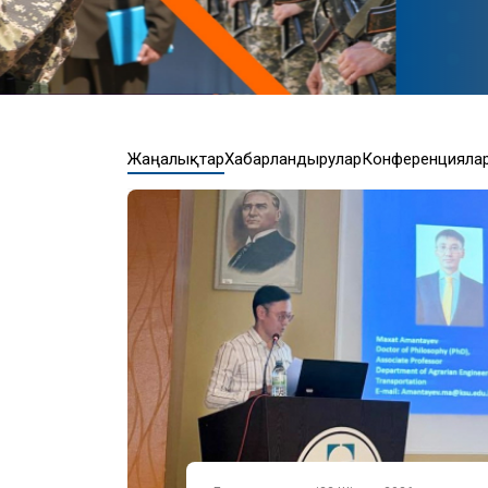
Жаңалықтар
Хабарландырулар
Конференцияла