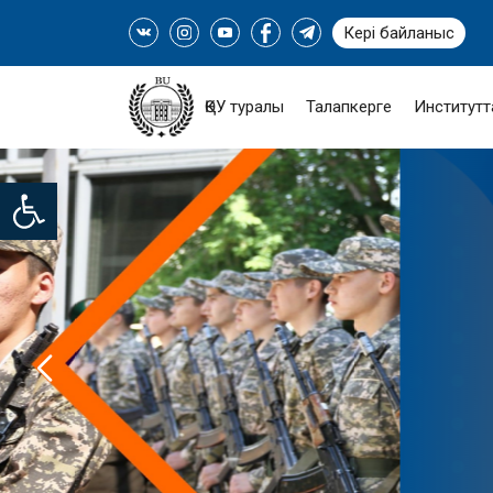
Кері байланыс
ҚӨУ туралы
Талапкерге
Институтт
Open toolbar
«МӘҢГІЛІК ЕЛ ЖАСТАРЫ
- «СЕРПІН-2050» 
БАҒДАРЛА
ТОЛЫҒЫРАҚ