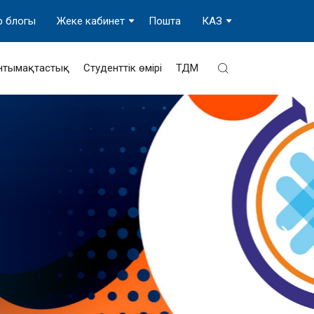
р блогы
Жеке кабинет
Пошта
КАЗ
нтымақтастық
Студенттік өмірі
ТДМ