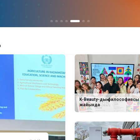
р
K-Beauty-дың философиясы
жайында