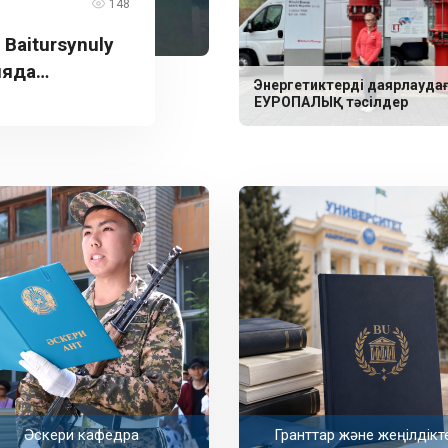
148
aitursynuly
ияда
Энергетиктерді даярлауда
ЕУРОПАЛЫҚ тәсілдер
Әскери кафедра
Гранттар және жеңілдікт