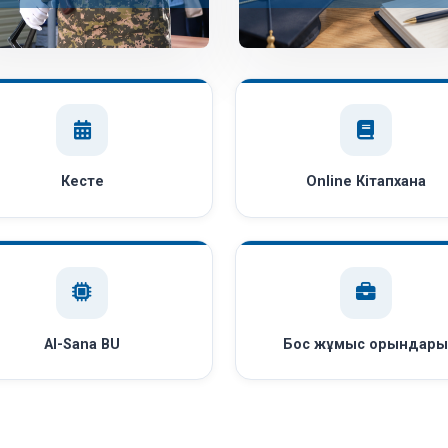
Кесте
Online Кітапхана
AI-Sana BU
Бос жұмыс орындар