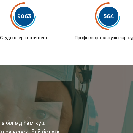
9063
564
Студенттер контингенті
Профессор-оқытушылар қ
із білімдіһәм күшті
 оқу керек. Бай болуға