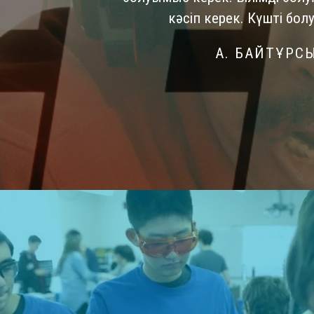
кәсіп керек. Күшті болу
А. БАЙТҰРС