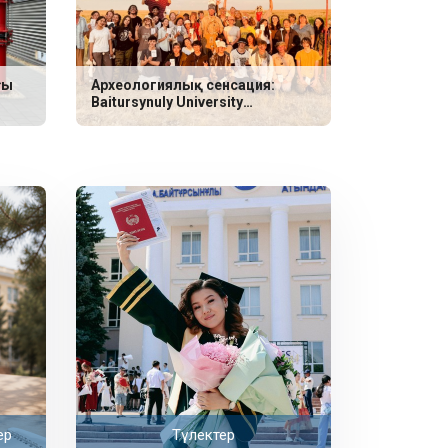
ғы
Археологиялық сенсация:
Baitursynuly University
ғалымдары неолит дәуіріне
жататын үш сирек қабір тапты
ер
Түлектер