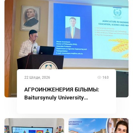
22 Шілде, 2026
163
АГРОИНЖЕНЕРИЯ ҒЫЛЫМЫ:
Baitursynuly University
тәжірибесі Түркияда
таныстырылды