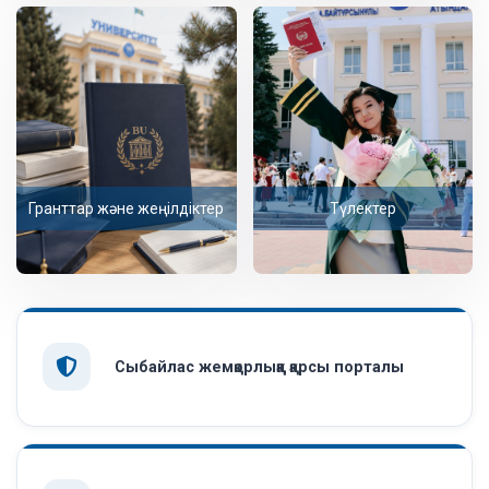
Гранттар және жеңілдіктер
Түлектер
Сыбайлас жемқорлыққа қарсы порталы