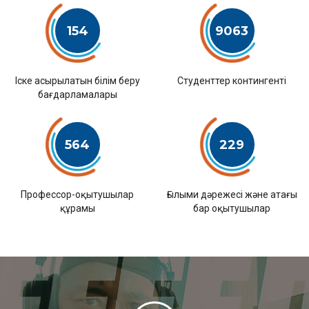
154
9063
Іске асырылатын білім беру
Студенттер контингенті
бағдарламалары
564
229
Профессор-оқытушылар
Ғылыми дәрежесі және атағы
құрамы
бар оқытушылар