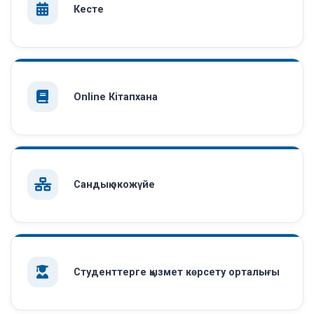
Кесте
Online Кітапхана
Сандық экожүйе
Студенттерге қызмет көрсету орталығы