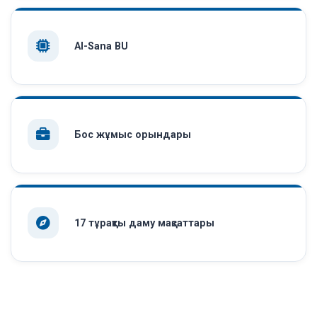
AI-Sana BU
Бос жұмыс орындары
17 тұрақты даму мақсаттары