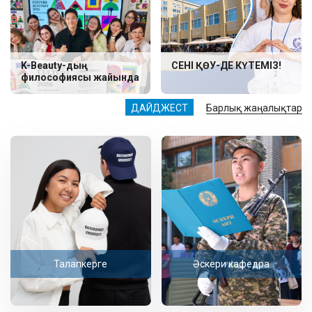
K-Beauty-дың
СЕНІ ҚӨУ-ДЕ КҮТЕМІЗ!
философиясы жайында
ДАЙДЖЕСТ
Барлық жаңалықтар
Талапкерге
Әскери кафедра