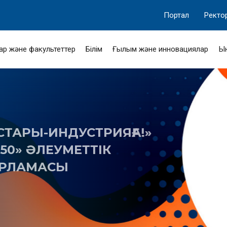
Портал
Ректо
ар және факультеттер
Білім
Ғылым және инновациялар
Ы
-ИНДУСТРИЯҒА!»
ӘЛЕУМЕТТІК
МАСЫ