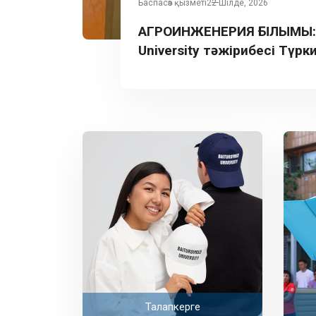
Баспасөз қызметі
22 Шілде, 2026
АГРОИНЖЕНЕРИЯ ҒЫЛЫМЫ: B
University тәжірибесі Түрк
таныстырылды
Талапкерге