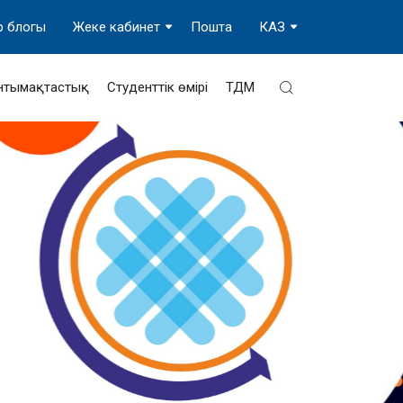
р блогы
Жеке кабинет
Пошта
КАЗ
нтымақтастық
Студенттік өмірі
ТДМ