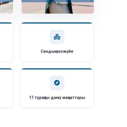
Сандық экожүйе
ы
17 тұрақты даму мақсаттары