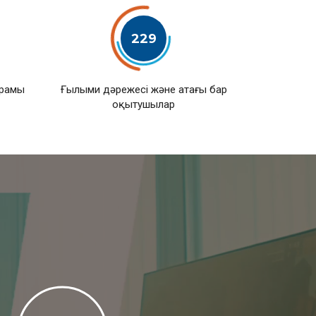
229
ұрамы
Ғылыми дәрежесі және атағы бар
оқытушылар