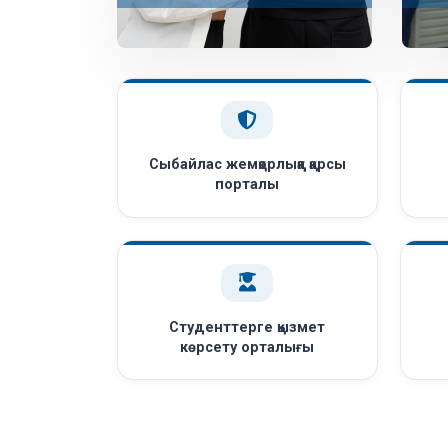
Сыбайлас жемқорлыққа қарсы
порталы
Студенттерге қызмет
көрсету орталығы