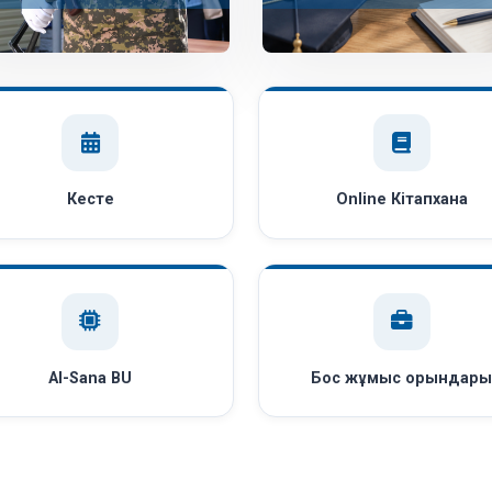
Кесте
Online Кітапхана
AI-Sana BU
Бос жұмыс орындар