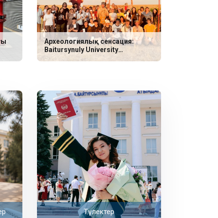
ғы
Археологиялық сенсация:
Baitursynuly University
ғалымдары неолит дәуіріне
жататын үш сирек қабір тапты
ер
Түлектер