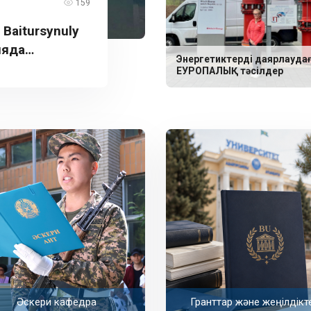
159
aitursynuly
ияда
Энергетиктерді даярлауда
ЕУРОПАЛЫҚ тәсілдер
Әскери кафедра
Гранттар және жеңілдікт