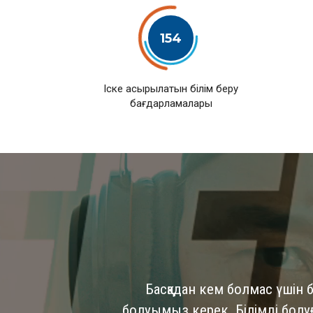
154
Іске асырылатын білім беру
бағдарламалары
Басқадан кем болмас үшін б
болуымыз керек. Білімді болуға