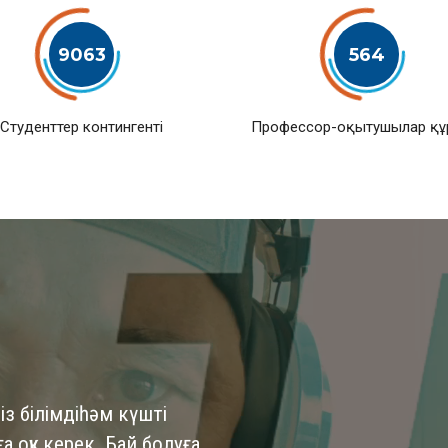
9063
564
Студенттер контингенті
Профессор-оқытушылар қ
із білімдіһәм күшті
 оқу керек. Бай болуға