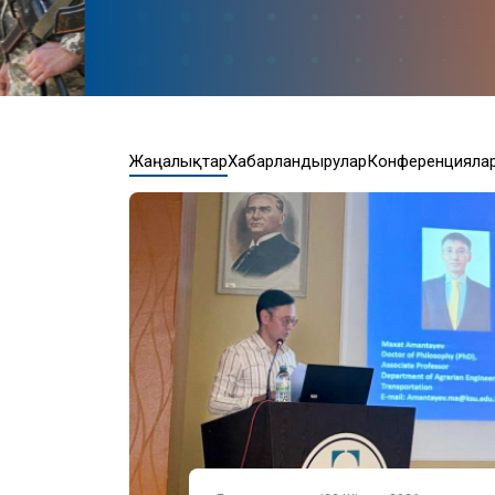
Жаңалықтар
Хабарландырулар
Конференцияла