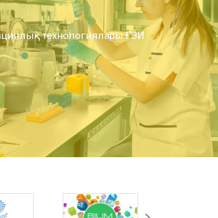
циялық технологиялары ҒЗИ