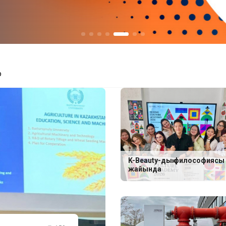
р
K-Beauty-дың философиясы
жайында