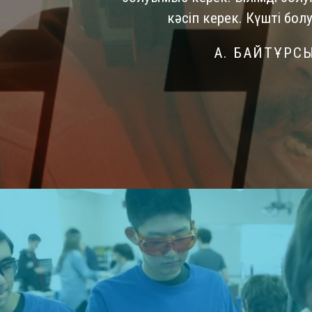
кәсіп керек. Күшті болу
А. БАЙТҰРС