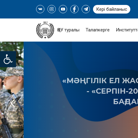
Кері байланыс
ҚӨУ туралы
Талапкерге
Институтт
Open toolbar
«МӘҢГІЛІК ЕЛ ЖАСТАРЫ
- «СЕРПІН-2050» 
БАҒДАРЛА
ТОЛЫҒЫРАҚ