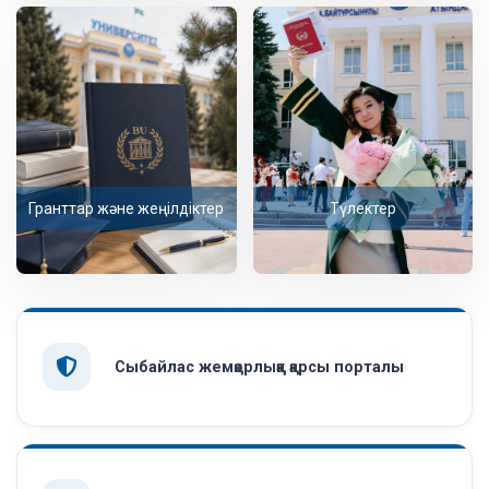
Гранттар және жеңілдіктер
Түлектер
Сыбайлас жемқорлыққа қарсы порталы