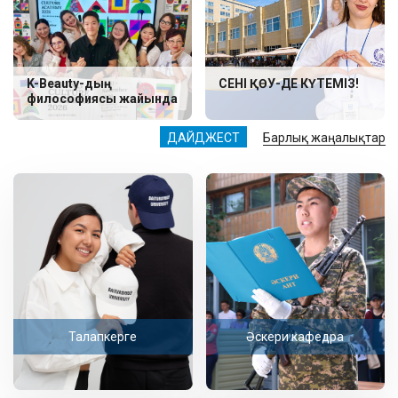
K-Beauty-дың
СЕНІ ҚӨУ-ДЕ КҮТЕМІЗ!
философиясы жайында
ДАЙДЖЕСТ
Барлық жаңалықтар
Талапкерге
Әскери кафедра