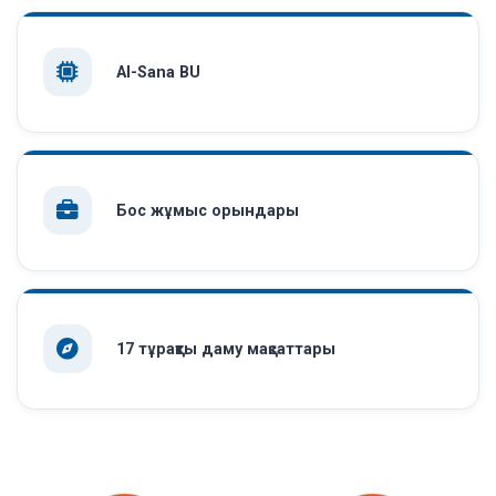
AI-Sana BU
Бос жұмыс орындары
17 тұрақты даму мақсаттары