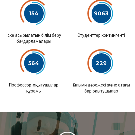
154
9063
Іске асырылатын білім беру
Студенттер контингенті
бағдарламалары
564
229
Профессор-оқытушылар
Ғылыми дәрежесі және атағы
құрамы
бар оқытушылар