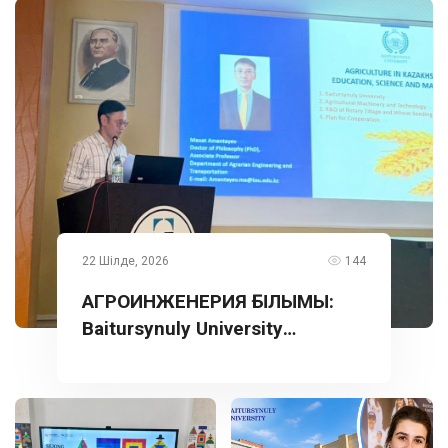
22 Шілде, 2026
144
АГРОИНЖЕНЕРИЯ ҒЫЛЫМЫ:
Baitursynuly University
тәжірибесі Түркияда
таныстырылды