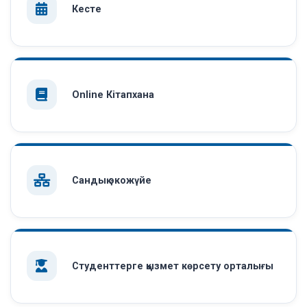
Кесте
Online Кітапхана
Сандық экожүйе
Студенттерге қызмет көрсету орталығы