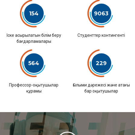
154
9063
Іске асырылатын білім беру
Студенттер контингенті
бағдарламалары
564
229
Профессор-оқытушылар
Ғылыми дәрежесі және атағы
құрамы
бар оқытушылар