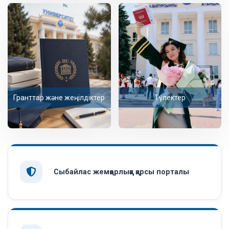
Гранттар және жеңілдіктер
Түлектер
Сыбайлас жемқорлыққа қарсы порталы