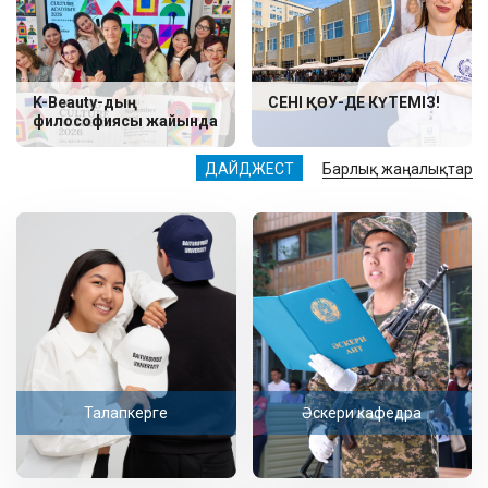
K-Beauty-дың
СЕНІ ҚӨУ-ДЕ КҮТЕМІЗ!
философиясы жайында
ДАЙДЖЕСТ
Барлық жаңалықтар
Талапкерге
Әскери кафедра