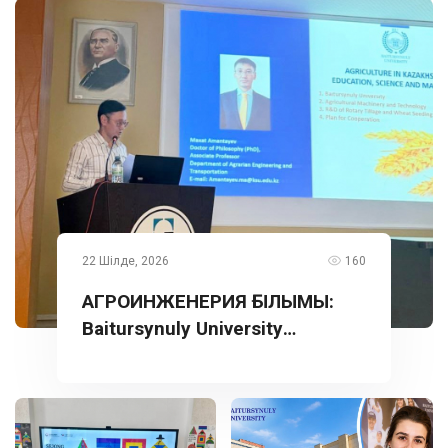
22 Шілде, 2026
160
АГРОИНЖЕНЕРИЯ ҒЫЛЫМЫ:
Baitursynuly University
тәжірибесі Түркияда
таныстырылды