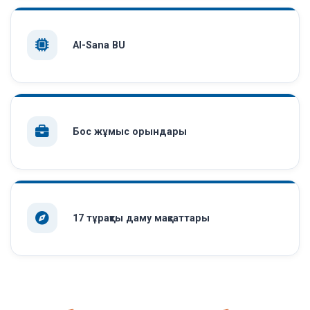
AI-Sana BU
Бос жұмыс орындары
17 тұрақты даму мақсаттары