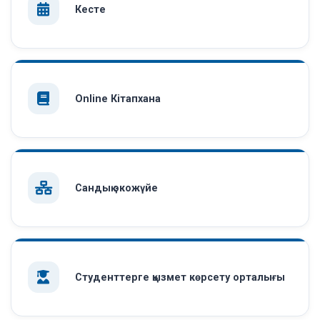
Кесте
Online Кітапхана
Сандық экожүйе
Студенттерге қызмет көрсету орталығы