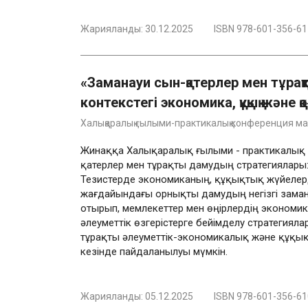
Жарияланды:
30.12.2025
ISBN 978-601-356-61
«Заманауи сын-қатерлер мен тұра
контекстегі экономика, құқық және қ
Халықаралық ғылыми-практикалық конференция м
Жинаққа Халықаралық ғылыми - практикалық 
қатерлер мен тұрақты дамудың стратегиялары:
Тезистерде экономиканың, құқықтық жүйеле
жағдайындағы орнықты дамудың негізгі замана
отырып, мемлекеттер мен өңірлердің экономи
әлеуметтік өзгерістерге бейімделу стратегия
тұрақты әлеуметтік-экономикалық және құқы
кезінде пайдаланылуы мүмкін.
Жарияланды:
05.12.2025
ISBN 978-601-356-61