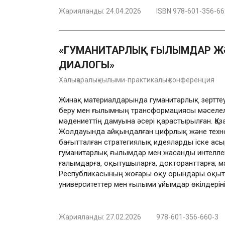
Жарияланды:
24.04.2026
ISBN 978-601-356-66
«ГУМАНИТАРЛЫҚ ҒЫЛЫМДАР Ж
ДИАЛОГЫ»
Халықаралық ғылыми-практикалық конференция
Жинақ материалдарында гуманитарлық зерттеуле
беру мен ғылымның трансформациясы мәселел
мәдениеттің дамуына әсері қарастырылған. Қ
Жолдауында айқындалған цифрлық және техн
бағытталған стратегиялық идеяларды іске асы
гуманитарлық ғылымдар мен жасанды интеллек
ғалымдарға, оқытушыларға, докторанттарға, ма
Республикасының жоғары оқу орындары оқытуш
университеттер мен ғылыми ұйымдар өкілдеріні
Жарияланды:
27.02.2026
978-601-356-660-3