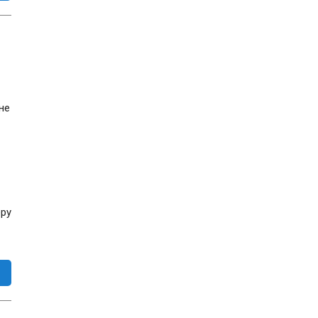
не
еру