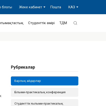
р блогы
Жеке кабинет
Пошта
КАЗ
нтымақтастық
Студенттік өмірі
ТДМ
Рубрикалар
Барлық айдарлар
Ғылыми-практикалық конференция
к
Студенттік ғылыми-практикалық