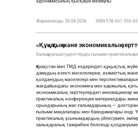
әдіснамасының қысқаша мазмұны.
Жарияланды:
30.04.2026
ISBN 978-601-356-65
«Құқықтық және экономикалық зерт
Халықаралық студенттердің ғылыми-практикалық
Қазақстан мен ТМД елдеріндегі құқықтық жү
дамудың өзекті мәселелеріне, азаматтық жә
қолданудың мәселелері мен перспективалары
жағдайындағы экономика мен қаржылық қатын
экономикалық зерттеулердегі инновациялар м
практикалық конференция материалдары жинаққ
орындарының жас ғалымдарының — докторантт
ғылыми мақалалары мен баяндамалары енді. Ұ
практикалық ұсынымдардың үйлесуімен, эмпир
халықаралық тәжірибені белсенді қолдануыме