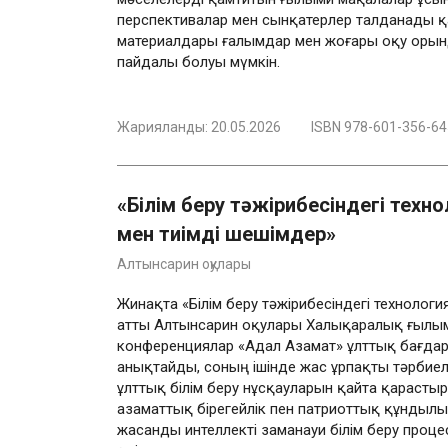
перспективалар мен сынқатерлер талданады 
материалдары ғалымдар мен жоғары оқу орын
пайдалы болуы мүмкін.
Жарияланды:
20.05.2026
ISBN 978-601-356-64
«Білім беру тәжірибесіндегі техн
мен тиімді шешімдер»
Алтынсарин оқулары
Жинақта «Білім беру тәжірибесіндегі технолог
атты Алтынсарин оқулары Халықаралық ғылым
конференциялар «Адал Азамат» ұлттық бағдар
анықтайды, соның ішінде жас ұрпақты тәрбие
ұлттық білім беру нұсқауларын қайта қарасты
азаматтық бірегейлік пен патриоттық құндыл
жасанды интеллекті заманауи білім беру процес