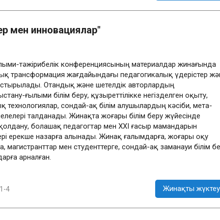
ер мен инновациялар"
лыми-тәжірибелік конференциясының материалдар жинағында
рлық трансформация жағдайындағы педагогикалық үдерістер жә
растырылады. Отандық және шетелдік авторлардың
ану-ғылыми білім беру, құзыреттілікке негізделген оқыту,
қ технологиялар, сондай-ақ білім алушылардың кәсіби, мета-
елелері талданады. Жинақта жоғары білім беру жүйесінде
олдану, болашақ педагогтар мен XXI ғасыр мамандарын
і ерекше назарға алынады. Жинақ ғалымдарға, жоғары оқу
магистранттар мен студенттерге, сондай-ақ заманауи білім б
арға арналған.
Жинақты жүктеу
1-4