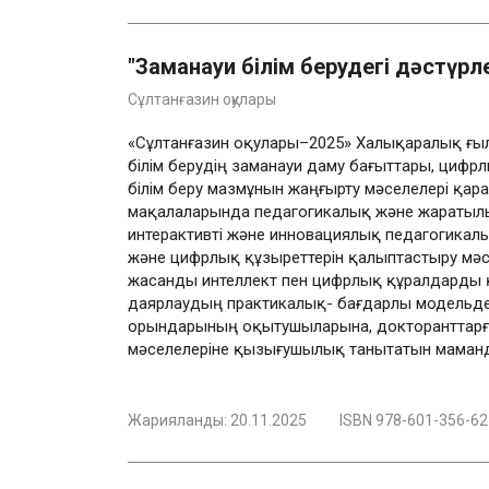
"Заманауи білім берудегі дәстүрл
Сұлтанғазин оқулары
«Сұлтанғазин оқулары–2025» Халықаралық ғы
білім берудің заманауи даму бағыттары, циф
білім беру мазмұнын жаңғырту мәселелері қа
мақалаларында педагогикалық және жаратылыст
интерактивті және инновациялық педагогикалы
және цифрлық құзыреттерін қалыптастыру мәс
жасанды интеллект пен цифрлық құралдарды қ
даярлаудың практикалық- бағдарлы модельдер
орындарының оқытушыларына, докторанттарға, 
мәселелеріне қызығушылық танытатын маманд
Жарияланды:
20.11.2025
ISBN 978-601-356-62