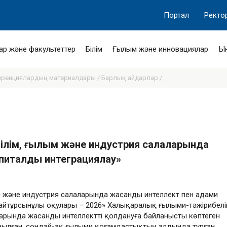
Портал
Ректо
ар және факультеттер
Білім
Ғылым және инновациялар
Ы
еренциялардың материалдары /
Барлық айдарлар /
білім, ғылым және индустрия салаларында
питалды интеграциялау»
м және индустрия салаларында жасанды интеллект пен адами
айтұрсынұлы оқулары – 2026» Халықаралық ғылыми-тәжірибелі
ларында жасанды интеллектті қолдануға байланысты көптеген
нылған, сондай-ақ ғылыми қоғамдастықтың алдында тұрған