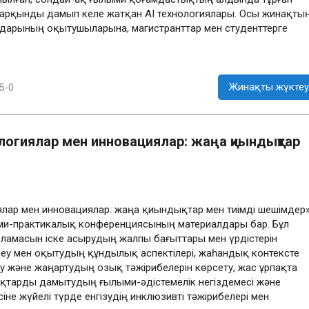
қарқынды дамып келе жатқан AI технологиялары. Осы жинақты
дарының оқытушыларына, магистранттар мен студенттерге
Жинақты жүктеу
5-0
ологиялар мен инновациялар: жаңа қиындықтар
иялар мен инновациялар: жаңа қиындықтар мен тиімді шешімдер
и-практикалық конференциясының материалдары бар. Бұл
ламасын іске асырудың жалпы бағыттары мен үрдістерін
леу мен оқытудың құндылық аспектілері, жаһандық контексте
ру және жаңартудың озық тәжірибелерін көрсету, жас ұрпақта
ықтарды дамытудың ғылыми-әдістемелік негіздемесі және
іне жүйелі түрде енгізудің инклюзивті тәжірибелері мен