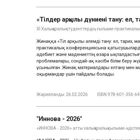
«Тілдер арқылы дүниені тану: ел, 
XI Халықаралық студенттердің ғылыми-практика
Жинаққа «Тіл арқылы әлемді тану: ел, тарих, 
практикалық конференциясына қатысушыларды
әдебиет және мәдениеттің өзара ықпалдастығы
проблемалары, сондай-ақ кәсіби білім беру жүй
ұсынылған. Жинақ материалдары елтану мен 
оқырмандар үшін пайдалы болады.
Жарияланды:
26.02.2026
ISBN 978-601-356-64
"Иннова - 2026"
«ИННОВА - 2026» атты халықаралық ғылыми-әдіст