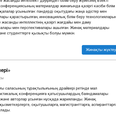
асанды интеллект дәуіріндегі білім беру жүйесінің өзекті
конференциясының материалдар жинағында қазіргі кәсіби білім
қалалар ұсынылған: пәндерді оқытудағы жаңа әдістер мен
лары қарастырылған, инновациялық білім беру технологиялары
е жасанды интеллектінің қазіргі жағдайы мен даму
емалары мен перспективалары ашылған. Жинақ материалдары
әне студенттерге қызықты болуы мүмкін.
Жинақты жүктеу
ері»
сы
ы саласының тұрақтылығының драйвері ретінде мал
актикалық конференцияға қатысушылардың баяндамалары
і және авторлар ұсынған нұсқада жарияланды. Жинақ
қызметкерлерге, оқытушыларға, магистранттарға, аспиранттарғ
олады.