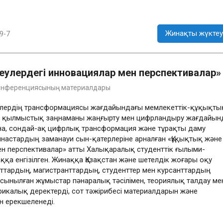
Жинақты жүктеу
9-7
теулердегі инновациялар мен перспективалар»
 конференциясының материалдары
йелердің трансформациясы жағдайындағы мемлекеттік-құқықты
не қылмыстық заңнаманы жаңғырту мен цифрландыру жағдайын
на, сондай-ақ цифрлық трансформация және тұрақты даму
астардың заманауи сын-қатерлеріне арналған «Құқықтық және
ен перспективалар» атты Халықаралық студенттік ғылыми-
а енгізілген. Жинаққа Қазақстан және шетелдік жоғары оқу
ардың, магистранттардың, студенттер мен курсанттардың
сынылған жұмыстар пәнаралық тәсілімен, теориялық талдау ме
икалық деректерді, сот тәжірибесі материалдарын және
н ерекшеленеді.