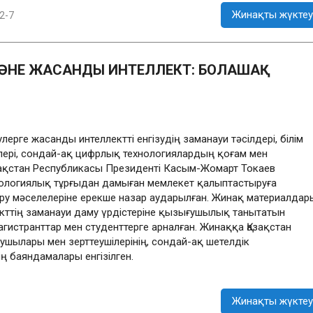
Жинақты жүктеу
2-7
ӘНЕ ЖАСАНДЫ ИНТЕЛЛЕКТ: БОЛАШАҚ
рге жасанды интеллектті енгізудің заманауи тәсілдері, білім
ері, сондай-ақ цифрлық технологиялардың қоғам мен
азақстан Республикасы Президенті Касым-Жомарт Токаев
ологиялық тұрғыдан дамыған мемлекет қалыптастыруға
ру мәселелеріне ерекше назар аударылған. Жинақ материалдар
ттің заманауи даму үрдістеріне қызығушылық танытатын
гистранттар мен студенттерге арналған. Жинаққа Қазақстан
ылары мен зерттеушілерінің, сондай-ақ шетелдік
ң баяндамалары енгізілген.
Жинақты жүктеу