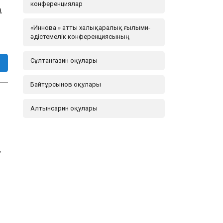
конференциялар
ң
«Иннова » атты халықаралық ғылыми-
әдістемелік конференциясының
Сұлтанғазин оқулары
Байтұрсынов оқулары
Алтынсарин оқулары
»