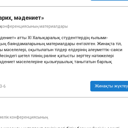
тарих, мәдениет»
лық конференциясының материалдары
мәдениет» атты XI Халықаралық студенттердің ғылыми-
ң баяндамаларының материалдары енгізілген. Жинақта тіл,
 мәселелері, оқытылатын тілдер елдерінің әлеуметтік-саяси
есіндегі шетел тілінің рөліне қатысты зерттеу нәтижелері
мәдениет мәселелеріне қызығушылық танытатын барлық
Жинақты жүктеу
3-6
емелік конференциясының