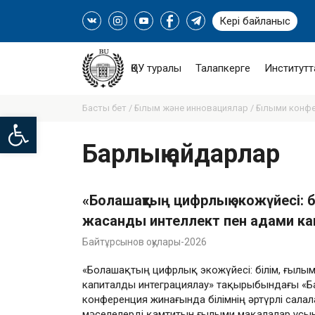
Кері байланыс
ҚӨУ туралы
Талапкерге
Институтт
Басты бет /
Ғылым және инновациялар /
Ғылыми конф
Open toolbar
Барлық айдарлар
«Болашақтың цифрлық экожүйесі: 
жасанды интеллект пен адами ка
Байтұрсынов оқулары-2026
«Болашақтың цифрлық экожүйесі: білім, ғылы
капиталды интеграциялау» тақырыбындағы «Б
конференция жинағында білімнің әртүрлі сала
мәселелерді қамтитын ғылыми мақалалар ұсы