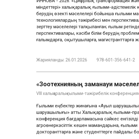
ИННОВА - 2026. «Цифрлық трансформация және ж
міндеттері» халықаралық ғылыми-әдістемелік 
берудің өзекті мәселелері бойынша ғылыми ма
технологиялардың тәжірибесі мен перспектива
зерттеу мәселелері талқыланған; ғылым ретінд
перспективалары, кәсіби білім берудің пробл
ғалымдарға, оқытушыларға, магистранттарға ж
Жарияланды:
26.01.2026
978-601-356-641-2
«Зоотехнияның заманауи мәселел
VIII халықаралық ғылыми-тәжірибелік конференция
Ғылыми еңбектер жинағына «Ауыл шаруашылығ
шаруашылығы» атты Халықаралық ғылыми-пр
конференция бағдарламасына сәйкес енгізілд
агроөнеркәсіптік кешен мамандарына, ғылыми 
докторанттарға және студенттерге пайдалы б