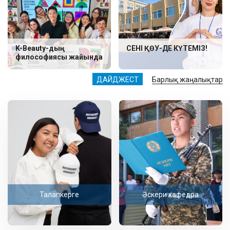
K-Beauty-дың
СЕНІ ҚӨУ-ДЕ КҮТЕМІЗ!
философиясы жайында
ДАЙДЖЕСТ
Барлық жаңалықтар
Талапкерге
Әскери кафедра