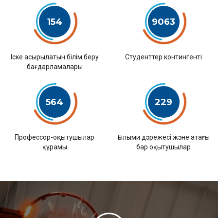
154
9063
Іске асырылатын білім беру
Студенттер контингенті
бағдарламалары
564
229
Профессор-оқытушылар
Ғылыми дәрежесі және атағы
құрамы
бар оқытушылар