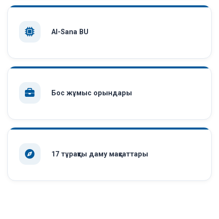
AI-Sana BU
Бос жұмыс орындары
17 тұрақты даму мақсаттары