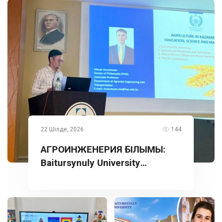
22 Шілде, 2026
144
АГРОИНЖЕНЕРИЯ ҒЫЛЫМЫ:
Baitursynuly University
тәжірибесі Түркияда
таныстырылды