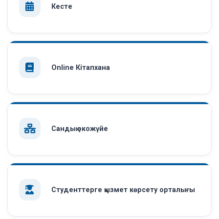
Кесте
Online Кітапхана
Сандық экожүйе
Студенттерге қызмет көрсету орталығы