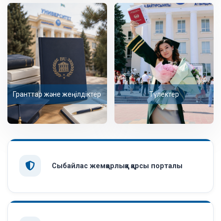
Гранттар және жеңілдіктер
Түлектер
Сыбайлас жемқорлыққа қарсы порталы