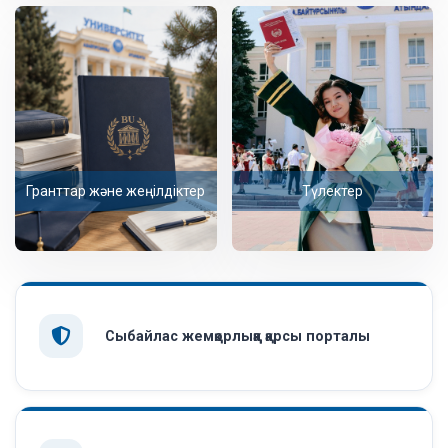
Гранттар және жеңілдіктер
Түлектер
Сыбайлас жемқорлыққа қарсы порталы