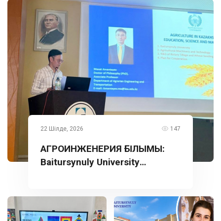
22 Шілде, 2026
147
АГРОИНЖЕНЕРИЯ ҒЫЛЫМЫ:
Baitursynuly University
тәжірибесі Түркияда
таныстырылды