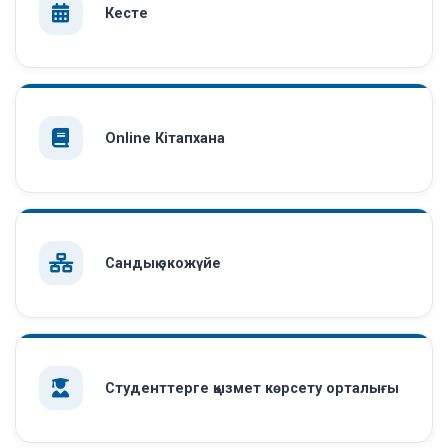
Кесте
Online Кітапхана
Сандық экожүйе
Студенттерге қызмет көрсету орталығы