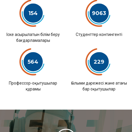
154
9063
Іске асырылатын білім беру
Студенттер контингенті
бағдарламалары
564
229
Профессор-оқытушылар
Ғылыми дәрежесі және атағы
құрамы
бар оқытушылар