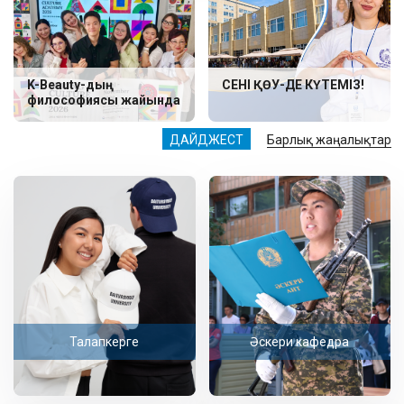
K-Beauty-дың
СЕНІ ҚӨУ-ДЕ КҮТЕМІЗ!
философиясы жайында
ДАЙДЖЕСТ
Барлық жаңалықтар
Талапкерге
Әскери кафедра