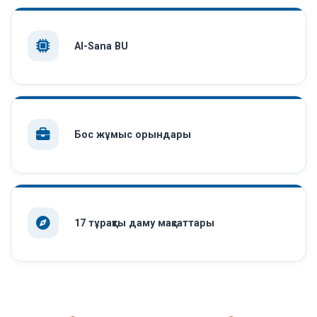
AI-Sana BU
Бос жұмыс орындары
17 тұрақты даму мақсаттары