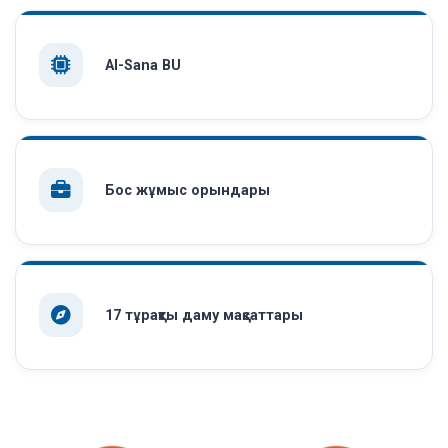
AI-Sana BU
Бос жұмыс орындары
17 тұрақты даму мақсаттары