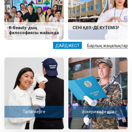
K-Beauty-дың
СЕНІ ҚӨУ-ДЕ КҮТЕМІЗ!
философиясы жайында
ДАЙДЖЕСТ
Барлық жаңалықтар
Талапкерге
Әскери кафедра