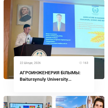
22 Шілде, 2026
163
АГРОИНЖЕНЕРИЯ ҒЫЛЫМЫ:
Baitursynuly University
тәжірибесі Түркияда
таныстырылды