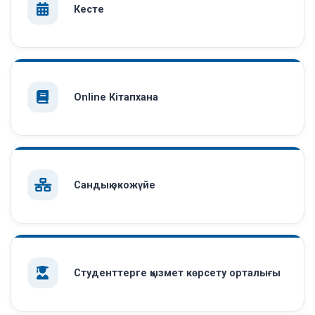
Кесте
Online Кітапхана
Сандық экожүйе
Студенттерге қызмет көрсету орталығы