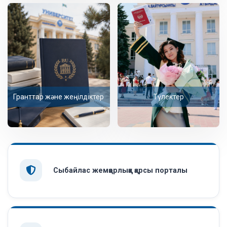
Гранттар және жеңілдіктер
Түлектер
Сыбайлас жемқорлыққа қарсы порталы