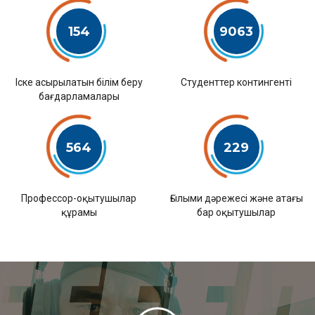
154
9063
Іске асырылатын білім беру
Студенттер контингенті
бағдарламалары
564
229
Профессор-оқытушылар
Ғылыми дәрежесі және атағы
құрамы
бар оқытушылар