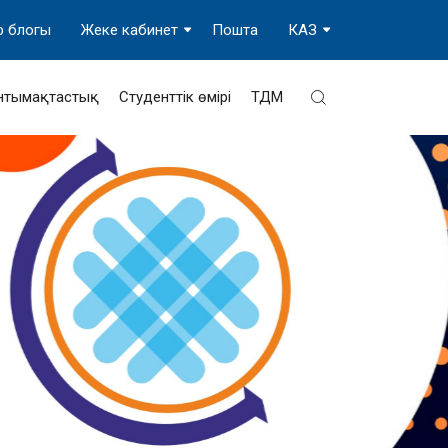
р блогы
Жеке кабинет
Пошта
КАЗ
нтымақтастық
Студенттік өмірі
ТДМ