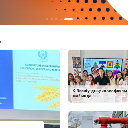
р
K-Beauty-дың философиясы
жайында