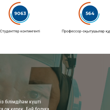
9063
564
Студенттер контингенті
Профессор-оқытушылар қ
із білімдіһәм күшті
 оқу керек. Бай болуға