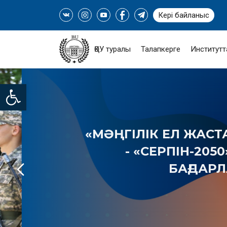
Кері байланыс
ҚӨУ туралы
Талапкерге
Институтт
Open toolbar
«МӘҢГІЛІК ЕЛ ЖАСТАРЫ
- «СЕРПІН-2050» 
БАҒДАРЛА
ТОЛЫҒЫРАҚ