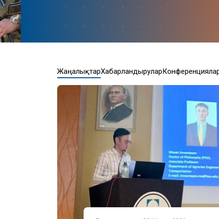
Жаңалықтар
Хабарландырулар
Конференцияла