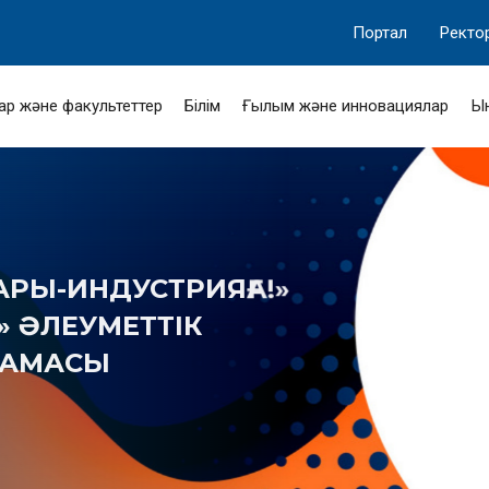
Портал
Ректо
ар және факультеттер
Білім
Ғылым және инновациялар
Ы
-ИНДУСТРИЯҒА!»
ӘЛЕУМЕТТІК
МАСЫ