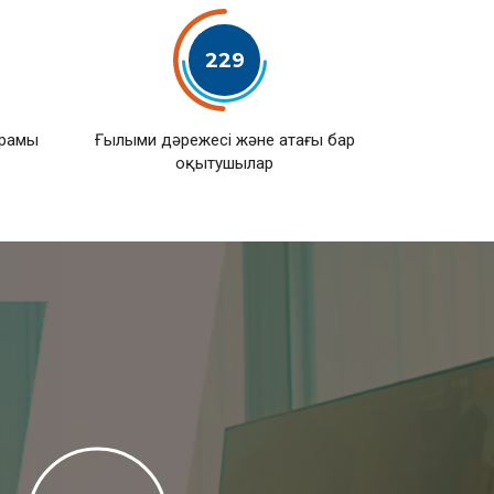
229
ұрамы
Ғылыми дәрежесі және атағы бар
оқытушылар