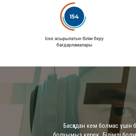
154
Іске асырылатын білім беру
бағдарламалары
Басқадан кем болмас үшін б
болуымыз керек. Білімді болуға