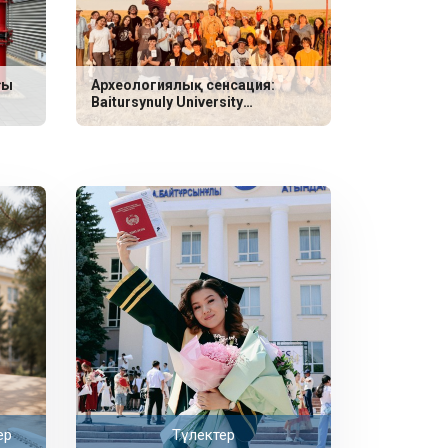
ғы
Археологиялық сенсация:
Baitursynuly University
ғалымдары неолит дәуіріне
жататын үш сирек қабір тапты
ер
Түлектер