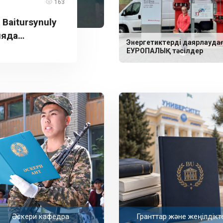
163
aitursynuly
ияда
Энергетиктерді даярлауда
ЕУРОПАЛЫҚ тәсілдер
Әскери кафедра
Гранттар және жеңілдікт