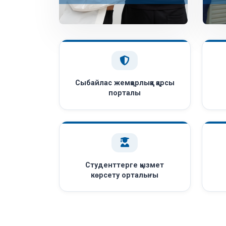
Сыбайлас жемқорлыққа қарсы
порталы
Студенттерге қызмет
көрсету орталығы