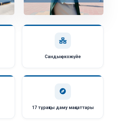
Сандық экожүйе
ы
17 тұрақты даму мақсаттары