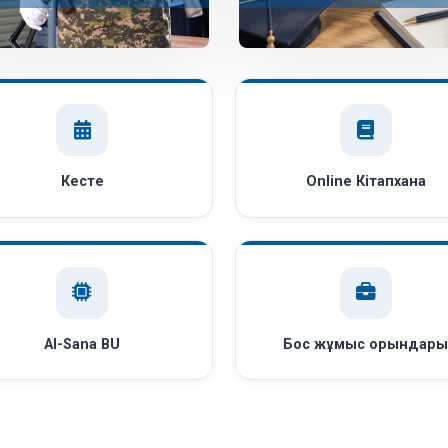
Кесте
Online Кітапхана
AI-Sana BU
Бос жұмыс орындар