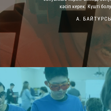
кәсіп керек. Күшті болу
А. БАЙТҰРС