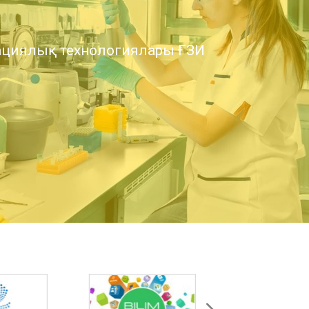
циялық технологиялары ҒЗИ