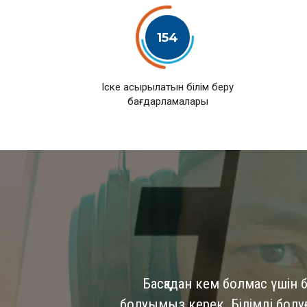
154
Іске асырылатын білім беру
бағдарламалары
Басқадан кем болмас үшін б
болуымыз керек. Білімді болуға