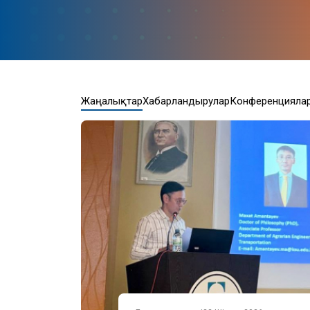
Жаңалықтар
Хабарландырулар
Конференцияла