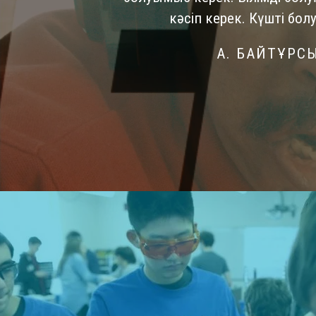
кәсіп керек. Күшті болу
А. БАЙТҰРС