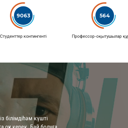
9063
564
Студенттер контингенті
Профессор-оқытушылар қ
із білімдіһәм күшті
 оқу керек. Бай болуға