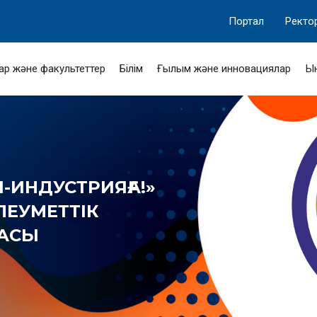
Портал
Ректо
ар және факультеттер
Білім
Ғылым және инновациялар
Ы
-ИНДУСТРИЯҒА!»
ӘЛЕУМЕТТІК
МАСЫ