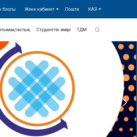
р блогы
Жеке кабинет
Пошта
КАЗ
нтымақтастық
Студенттік өмірі
ТДМ