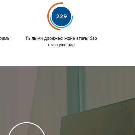
229
ұрамы
Ғылыми дәрежесі және атағы бар
оқытушылар