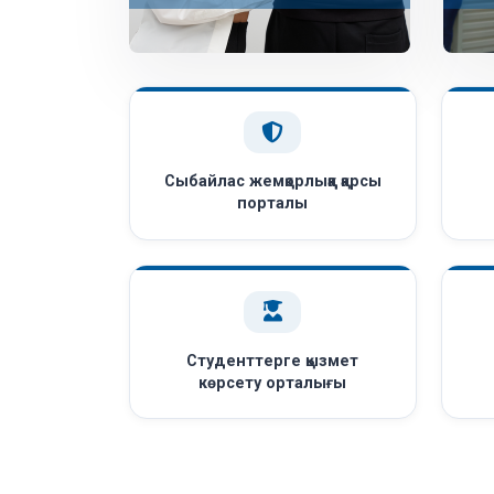
Сыбайлас жемқорлыққа қарсы
порталы
Студенттерге қызмет
көрсету орталығы