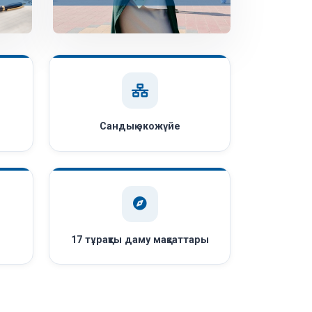
Сандық экожүйе
ы
17 тұрақты даму мақсаттары