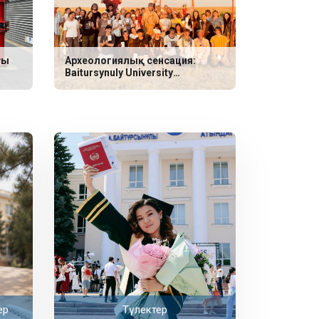
ғы
Археологиялық сенсация:
Baitursynuly University
ғалымдары неолит дәуіріне
жататын үш сирек қабір тапты
ер
Түлектер