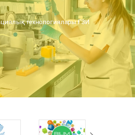
циялық технологиялары ҒЗИ