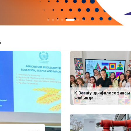
р
K-Beauty-дың философиясы
жайында