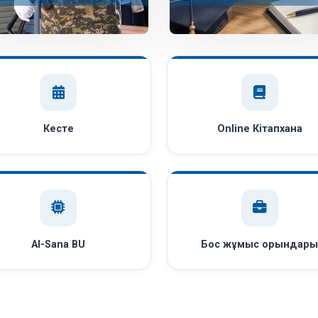
Кесте
Online Кітапхана
AI-Sana BU
Бос жұмыс орындар