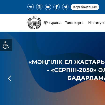
Кері байланыс
ҚӨУ туралы
Талапкерге
Институтт
Open toolbar
«МӘҢГІЛІК ЕЛ ЖАСТАРЫ
- «СЕРПІН-2050» 
БАҒДАРЛА
ТОЛЫҒЫРАҚ