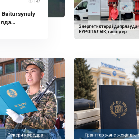
147
aitursynuly
ияда
Энергетиктерді даярлауда
ЕУРОПАЛЫҚ тәсілдер
Әскери кафедра
Гранттар және жеңілдікт