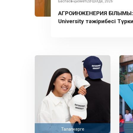
Баспасөз қызметі
22 Шілде, 2026
АГРОИНЖЕНЕРИЯ ҒЫЛЫМЫ: B
University тәжірибесі Түрк
таныстырылды
Талапкерге