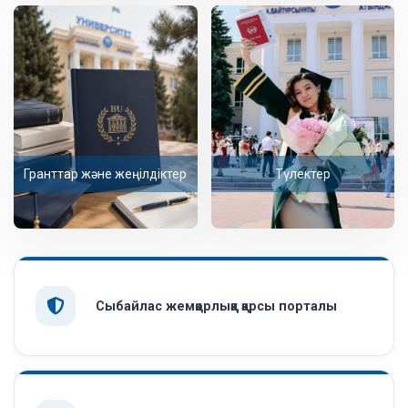
Гранттар және жеңілдіктер
Түлектер
Сыбайлас жемқорлыққа қарсы порталы