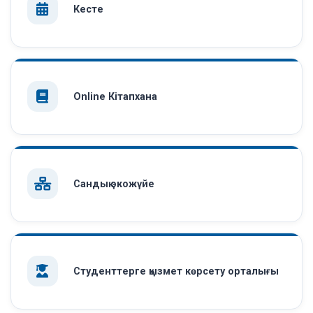
Кесте
Online Кітапхана
Сандық экожүйе
Студенттерге қызмет көрсету орталығы