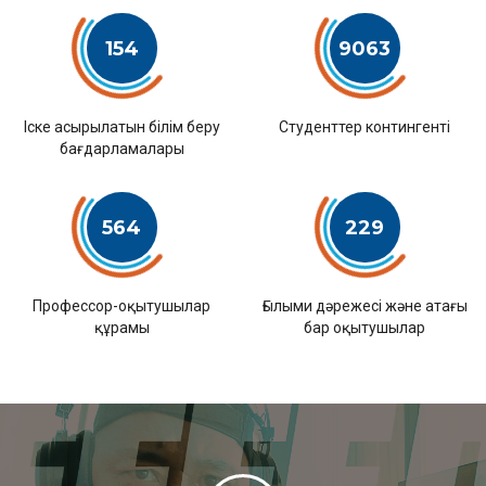
154
9063
Іске асырылатын білім беру
Студенттер контингенті
бағдарламалары
564
229
Профессор-оқытушылар
Ғылыми дәрежесі және атағы
құрамы
бар оқытушылар