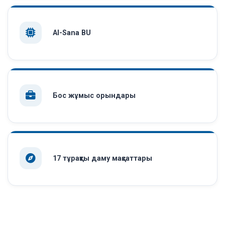
AI-Sana BU
Бос жұмыс орындары
17 тұрақты даму мақсаттары