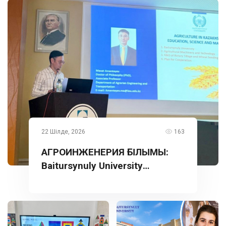
22 Шілде, 2026
163
АГРОИНЖЕНЕРИЯ ҒЫЛЫМЫ:
Baitursynuly University
тәжірибесі Түркияда
таныстырылды