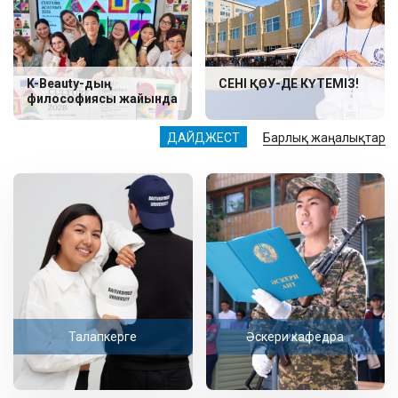
K-Beauty-дың
СЕНІ ҚӨУ-ДЕ КҮТЕМІЗ!
философиясы жайында
ДАЙДЖЕСТ
Барлық жаңалықтар
Талапкерге
Әскери кафедра