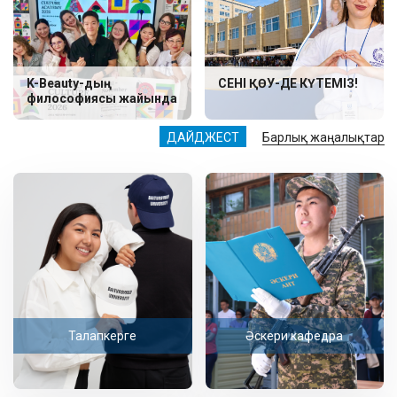
K-Beauty-дың
СЕНІ ҚӨУ-ДЕ КҮТЕМІЗ!
философиясы жайында
ДАЙДЖЕСТ
Барлық жаңалықтар
Талапкерге
Әскери кафедра