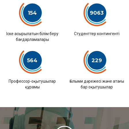
154
9063
Іске асырылатын білім беру
Студенттер контингенті
бағдарламалары
564
229
Профессор-оқытушылар
Ғылыми дәрежесі және атағы
құрамы
бар оқытушылар