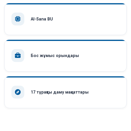
AI-Sana BU
Бос жұмыс орындары
17 тұрақты даму мақсаттары