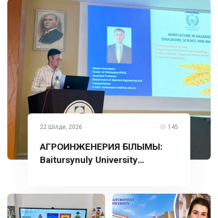
22 Шілде, 2026
145
АГРОИНЖЕНЕРИЯ ҒЫЛЫМЫ:
Baitursynuly University
тәжірибесі Түркияда
таныстырылды