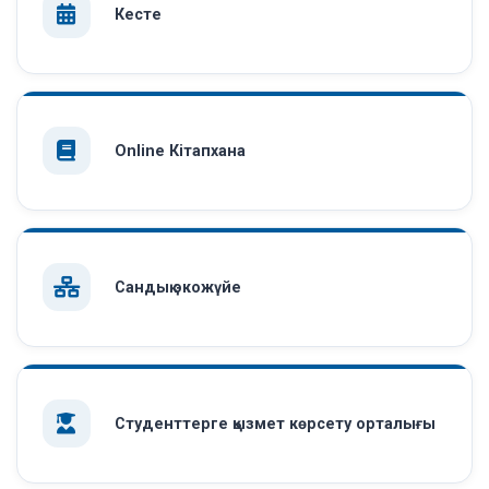
Кесте
Online Кітапхана
Сандық экожүйе
Студенттерге қызмет көрсету орталығы