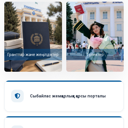
Гранттар және жеңілдіктер
Түлектер
Сыбайлас жемқорлыққа қарсы порталы