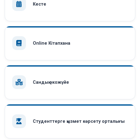
Кесте
Online Кітапхана
Сандық экожүйе
Студенттерге қызмет көрсету орталығы