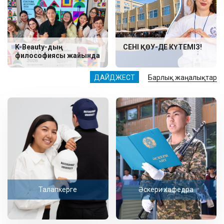
K-Beauty-дың
СЕНІ ҚӨУ-ДЕ КҮТЕМІЗ!
философиясы жайында
ДАЙДЖЕСТ
Барлық жаңалықтар
Талапкерге
Әскери кафедра