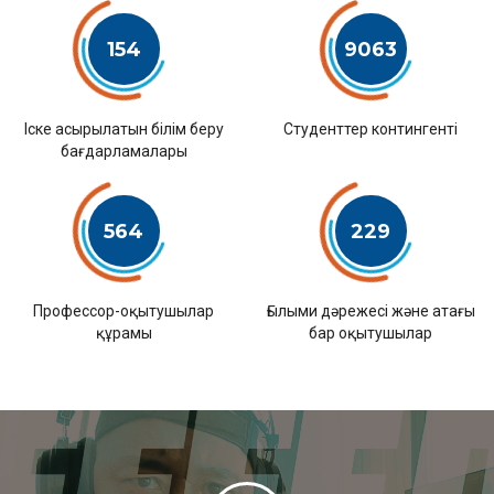
154
9063
Іске асырылатын білім беру
Студенттер контингенті
бағдарламалары
564
229
Профессор-оқытушылар
Ғылыми дәрежесі және атағы
құрамы
бар оқытушылар