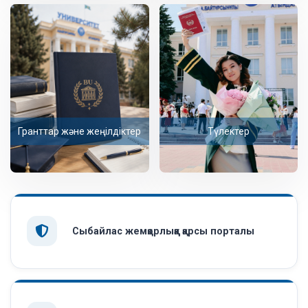
Гранттар және жеңілдіктер
Түлектер
Сыбайлас жемқорлыққа қарсы порталы