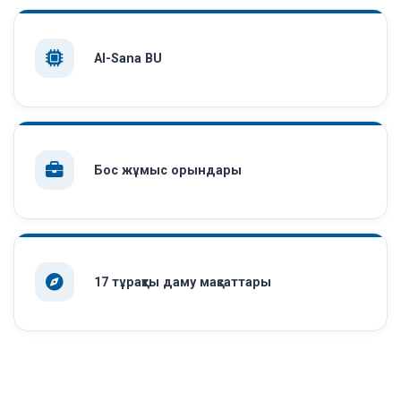
AI-Sana BU
Бос жұмыс орындары
17 тұрақты даму мақсаттары