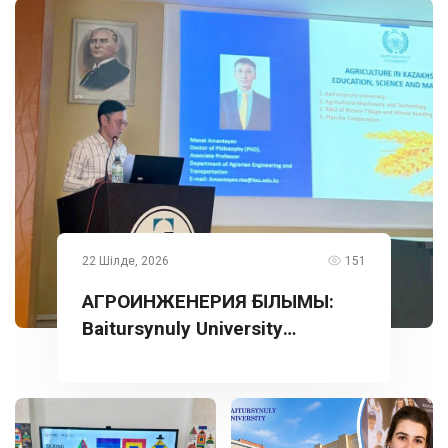
22 Шілде, 2026
151
АГРОИНЖЕНЕРИЯ ҒЫЛЫМЫ:
Baitursynuly University
тәжірибесі Түркияда
таныстырылды