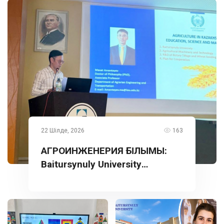
22 Шілде, 2026
163
АГРОИНЖЕНЕРИЯ ҒЫЛЫМЫ:
Baitursynuly University
тәжірибесі Түркияда
таныстырылды