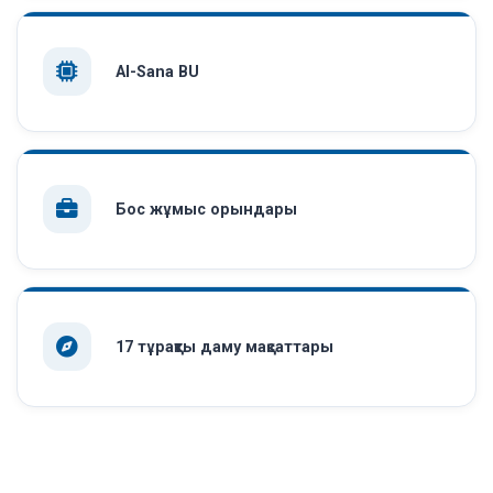
AI-Sana BU
Бос жұмыс орындары
17 тұрақты даму мақсаттары