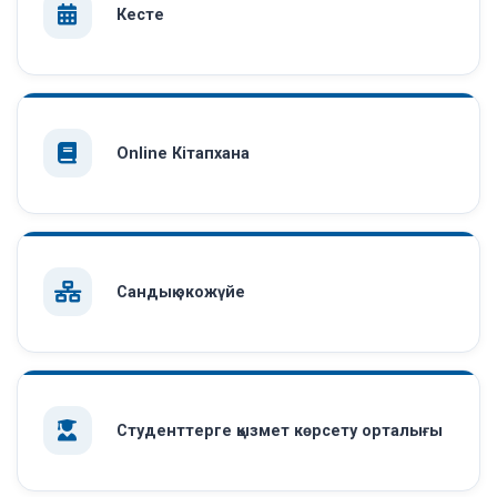
Кесте
Online Кітапхана
Сандық экожүйе
Студенттерге қызмет көрсету орталығы