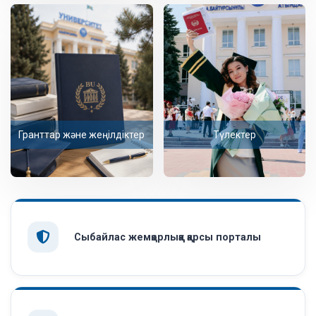
Гранттар және жеңілдіктер
Түлектер
Сыбайлас жемқорлыққа қарсы порталы