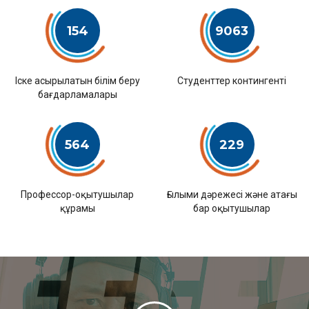
154
9063
Іске асырылатын білім беру
Студенттер контингенті
бағдарламалары
564
229
Профессор-оқытушылар
Ғылыми дәрежесі және атағы
құрамы
бар оқытушылар