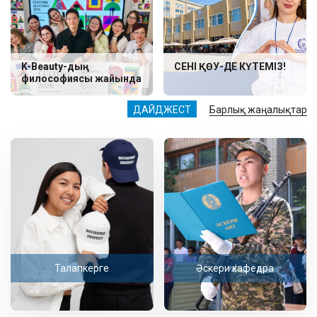
K-Beauty-дың
СЕНІ ҚӨУ-ДЕ КҮТЕМІЗ!
философиясы жайында
ДАЙДЖЕСТ
Барлық жаңалықтар
Талапкерге
Әскери кафедра