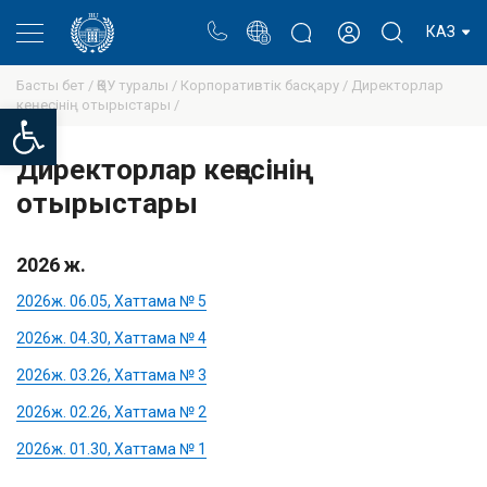
Портал
Ректор блогы
Жеке кабинет
КАЗ
Басты бет /
ҚӨУ туралы /
Корпоративтік басқару /
Директорлар
кеңесінің отырыстары /
Open toolbar
Директорлар кеңесінің
отырыстары
2026 ж.
2026ж. 06.05, Хаттама № 5
2026ж. 04.30, Хаттама № 4
2026ж. 03.26, Хаттама № 3
2026ж. 02.26, Хаттама № 2
2026ж. 01.30, Хаттама № 1