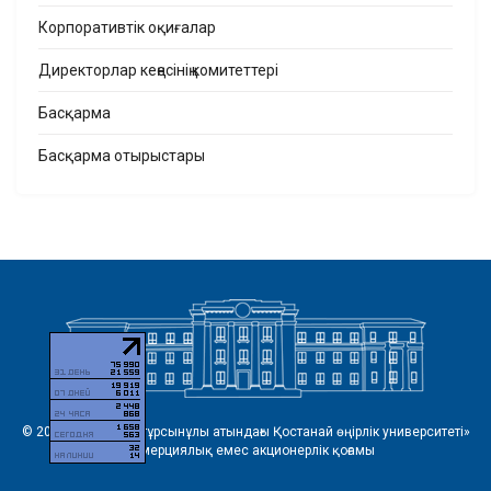
Корпоративтік оқиғалар
Директорлар кеңесінің комитеттері
Басқарма
Басқарма отырыстары
© 2026 «Ахмет Байтұрсынұлы атындағы Қостанай өңірлік университеті»
коммерциялық емес акционерлік қоғамы