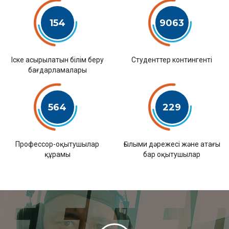
154
9063
Іске асырылатын білім беру
Студенттер контингенті
бағдарламалары
564
229
Профессор-оқытушылар
Ғылыми дәрежесі және атағы
құрамы
бар оқытушылар