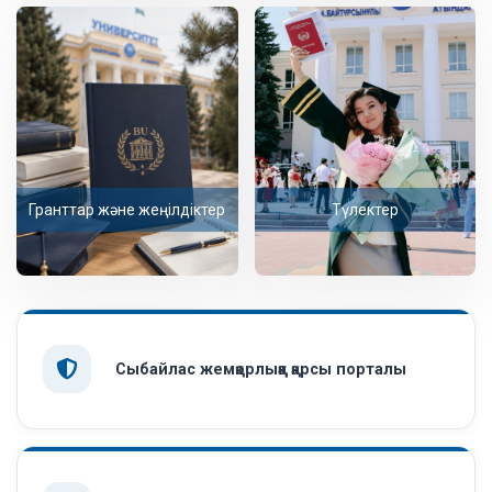
Гранттар және жеңілдіктер
Түлектер
Сыбайлас жемқорлыққа қарсы порталы