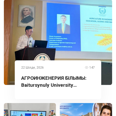
22 Шілде, 2026
147
АГРОИНЖЕНЕРИЯ ҒЫЛЫМЫ:
Baitursynuly University
тәжірибесі Түркияда
таныстырылды