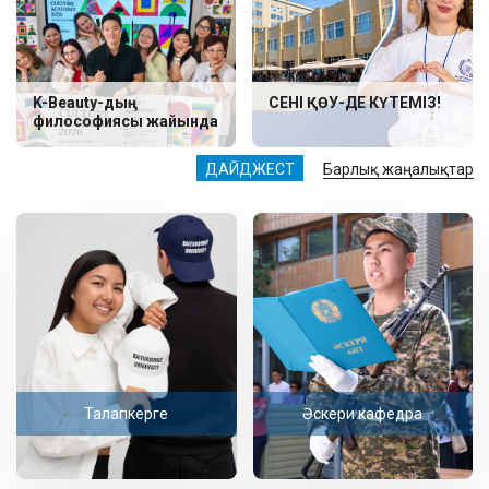
K-Beauty-дың
СЕНІ ҚӨУ-ДЕ КҮТЕМІЗ!
философиясы жайында
ДАЙДЖЕСТ
Барлық жаңалықтар
Талапкерге
Әскери кафедра