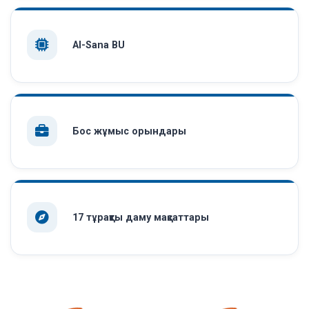
AI-Sana BU
Бос жұмыс орындары
17 тұрақты даму мақсаттары