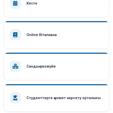
Кесте
Online Кітапхана
Сандық экожүйе
Студенттерге қызмет көрсету орталығы