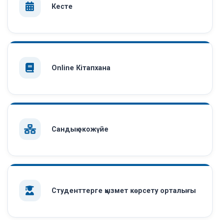
Кесте
Online Кітапхана
Сандық экожүйе
Студенттерге қызмет көрсету орталығы