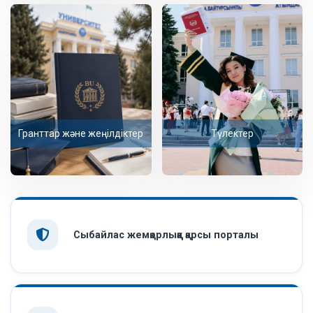
Гранттар және жеңілдіктер
Түлектер
Сыбайлас жемқорлыққа қарсы порталы