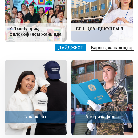
K-Beauty-дың
СЕНІ ҚӨУ-ДЕ КҮТЕМІЗ!
философиясы жайында
ДАЙДЖЕСТ
Барлық жаңалықтар
Талапкерге
Әскери кафедра