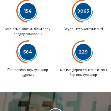
154
9063
Іске асырылатын білім беру
Студенттер контингенті
бағдарламалары
564
229
Профессор-оқытушылар
Ғылыми дәрежесі және атағы
құрамы
бар оқытушылар