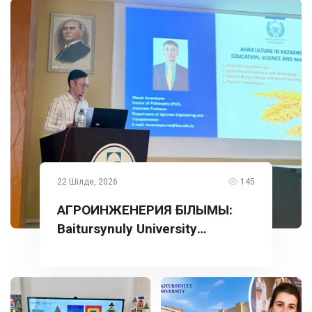
22 Шілде, 2026
145
АГРОИНЖЕНЕРИЯ ҒЫЛЫМЫ:
Baitursynuly University
тәжірибесі Түркияда
таныстырылды