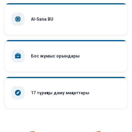
AI-Sana BU
Бос жұмыс орындары
17 тұрақты даму мақсаттары