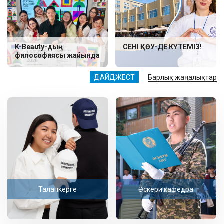
K-Beauty-дың
СЕНІ ҚӨУ-ДЕ КҮТЕМІЗ!
философиясы жайында
ДАЙДЖЕСТ
Барлық жаңалықтар
Талапкерге
Әскери кафедра