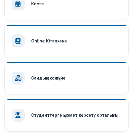
Кесте
Online Кітапхана
Сандық экожүйе
Студенттерге қызмет көрсету орталығы