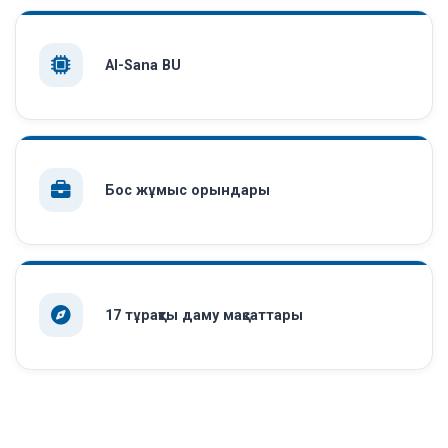
AI-Sana BU
Бос жұмыс орындары
17 тұрақты даму мақсаттары