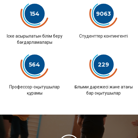
154
9063
Іске асырылатын білім беру
Студенттер контингенті
бағдарламалары
564
229
Профессор-оқытушылар
Ғылыми дәрежесі және атағы
құрамы
бар оқытушылар