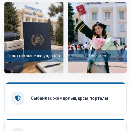
Гранттар және жеңілдіктер
Түлектер
Сыбайлас жемқорлыққа қарсы порталы