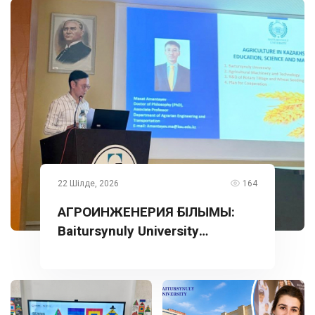
22 Шілде, 2026
164
АГРОИНЖЕНЕРИЯ ҒЫЛЫМЫ:
Baitursynuly University
тәжірибесі Түркияда
таныстырылды