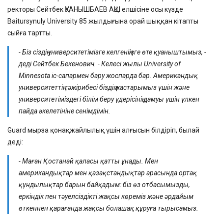
ректоры Сейтбек ҚУАНЫШБАЕВ АҚШ елшісіне осы күзде
Baitursynuly University 85 жылдығына орай шыққан кітапты
сыйға тартты.
- Біз сіздің университетімізге келгеніңізге өте қуаныштымыз, -
деді Сейтбек Бекенович. - Келесі жылы University of
Minnesota іс-сапармен бару жоспарда бар. Американдық
университеттің тәжірибесі біздің жастарымыз үшін және
университетіміздегі білім беру үдерісінің дамуы үшін үлкен
пайда әкелетініне сенімдімін.
Guard мырза қонақжайлылық үшін алғысын білдіріп, былай
деді:
- Маған Қостанай қаласы қатты ұнады. Мен
американдықтар мен қазақстандықтар арасында ортақ
құндылықтар барын байқадым: біз өз отбасымызды,
еркіндік пен тәуелсіздікті жақсы көреміз және әрдайым
өткеннен қарағанда жақсы болашақ құруға тырысамыз.