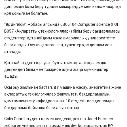
дипломды білім беру туралы меморандум мен келісім-шартқа
қол қойылған болатын.
“Қос диплом” жобасы аясында 6B06104 Computer science (ГОП
B057 «Ақпараттық технологиялар») білім беру бағдарламасы
студенттері Қостанайдағы және америкалық университетте
білім алады. Оқу аяқталған соң, түлектер қос диплом иесі
атанады.
Қостанай студенттері үшін бұл ынтымақтастық әлемдік
деңгейдегі білім мен тәжірибе алуға жаңа мүмкіндіктер
ашады.
Осы оқу жылынан бастап, ҚӨУ машина жасау, энергетика және
ақпараттық технологиялар факультеті, бағдарламалық
қамтамасыз ету кафедрасынан 10 студент қос дипломды
бағдарлама бойынша білім алып жатыр.
Colin Guard студенттермен кездесіп, ректор Janet Ericksen
жіберген университеттің имидждік футболкаларын, ал ҚӨУ