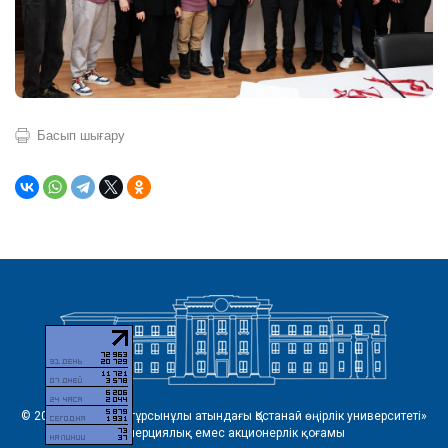
Басып шығару
© 2026 «Ахмет Байтұрсынұлы атындағы Қостанай өңірлік университеті»
коммерциялық емес акционерлік қоғамы