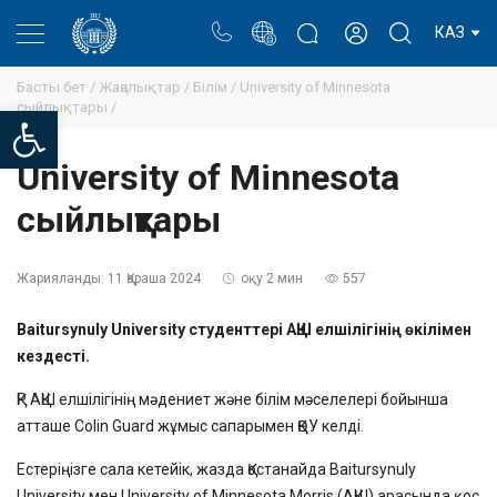
Портал
Ректор блогы
Жеке кабинет
КАЗ
Басты бет /
Жаңалықтар /
Білім /
University of Minnesota
сыйлықтары /
Open toolbar
University of Minnesota
сыйлықтары
Жарияланды:
11 Қараша 2024
оқу 2 мин
557
Baitursynuly University студенттері АҚШ елшілігінің өкілімен
кездесті.
ҚР АҚШ елшілігінің мәдениет және білім мәселелері бойынша
атташе Colin Guard жұмыс сапарымен ҚӨУ келді.
Естеріңізге сала кетейік, жазда Қостанайда Baitursynuly
University мен University of Minnesota Morris (АҚШ) арасында қос