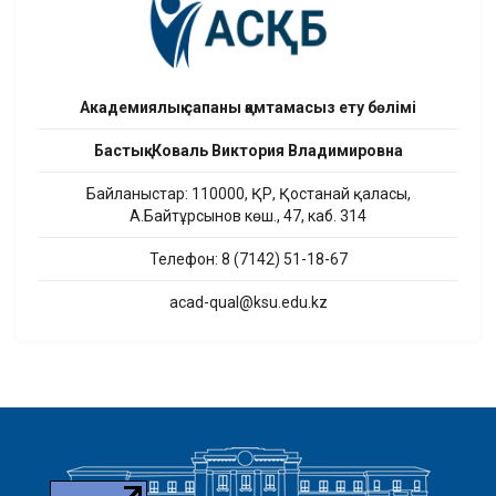
Академиялық сапаны қамтамасыз ету бөлімі
Бастық: Коваль Виктория Владимировна
Байланыстар: 110000, ҚР, Қостанай қаласы,
А.Байтұрсынов көш., 47, каб. 314
Телефон: 8 (7142) 51-18-67
acad-qual@ksu.edu.kz