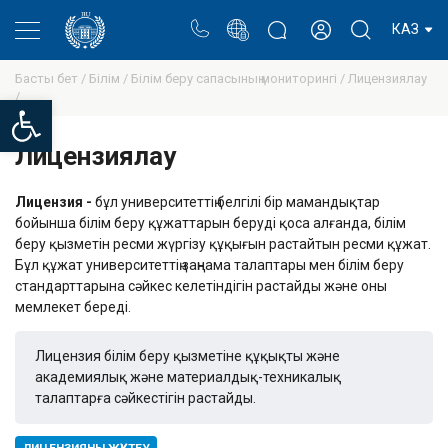
Портал
Ректор блогы
Жеке кабинет
КАЗ
Басты бет /
Білім /
Білім беру сапасының мониторингі /
Лицензиялау
/
Open toolbar
Лицензиялау
Лицензия -
бұл университеттің белгілі бір мамандықтар
бойынша білім беру құжаттарын беруді қоса алғанда, білім
беру қызметін ресми жүргізу құқығын растайтын ресми құжат.
Бұл құжат университеттің заңнама талаптары мен білім беру
стандарттарына сәйкес келетіндігін растайды және оны
мемлекет береді.
Лицензия білім беру қызметіне құқықты және
академиялық және материалдық-техникалық
талаптарға сәйкестігін растайды.