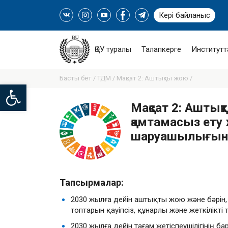
Кері байланыс
ҚӨУ туралы
Талапкерге
Институтт
Басты бет /
ТДМ /
Мақсат 2: Аштықты жою /
Open toolbar
Мақсат 2: Аштықт
қамтамасыз ету 
шаруашылығын 
Тапсырмалар:
2030 жылға дейін аштықты жою және бәрін,
топтарын қауіпсіз, құнарлы және жеткілікт
2030 жылға дейін тағам жетіспеушілігінің 