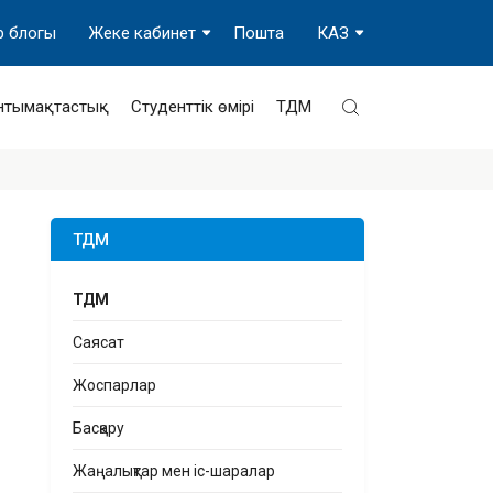
р блогы
Жеке кабинет
Пошта
КАЗ
нтымақтастық
Студенттік өмірі
ТДМ
ТДМ
ТДМ
Саясат
Жоспарлар
Басқару
Жаңалықтар мен іс-шаралар