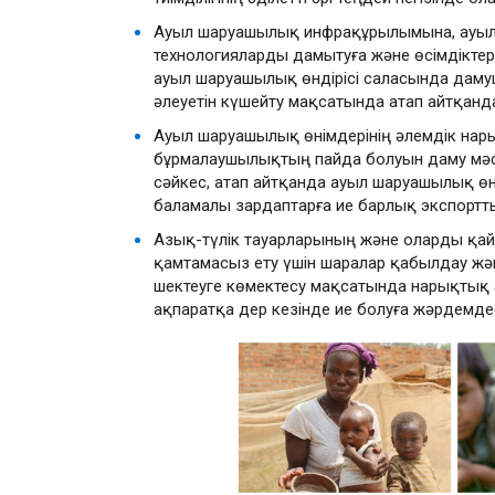
Ауыл шаруашылық инфрақұрылымына, ауыл 
технологияларды дамытуға және өсімдікте
ауыл шаруашылық өндірісі саласында даму
әлеуетін күшейту мақсатында атап айтқан
Ауыл шаруашылық өнімдерінің әлемдік нарық
бұрмалаушылықтың пайда болуын даму мәс
сәйкес, атап айтқанда ауыл шаруашылық ө
баламалы зардаптарға ие барлық экспортт
Азық-түлік тауарларының және оларды қайт
қамтамасыз ету үшін шаралар қабылдау ж
шектеуге көмектесу мақсатында нарықтық а
ақпаратқа дер кезінде ие болуға жәрдемде