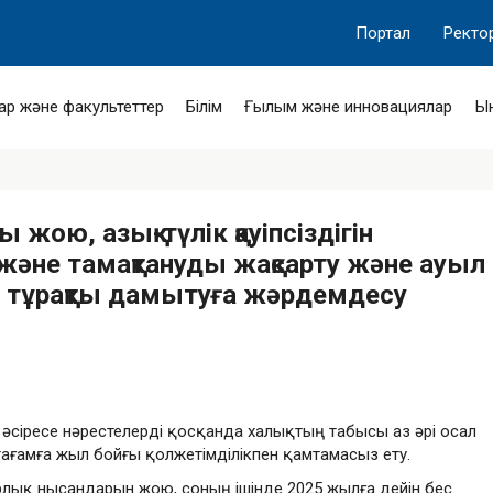
Портал
Ректо
ар және факультеттер
Білім
Ғылым және инновациялар
Ы
ы жою, азық-түлік қауіпсіздігін
және тамақтануды жақсарту және ауыл
тұрақты дамытуға жәрдемдесу
 әсіресе нәрестелерді қосқанда халықтың табысы аз әрі осал
і тағамға жыл бойғы қолжетімділікпен қамтамасыз ету
.
барлық нысандарын жою, соның ішінде 2025 жылға дейін бес