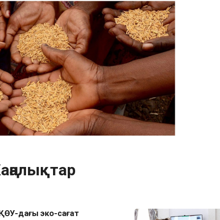
аңалықтар
ҚӨУ-дағы эко-сағат