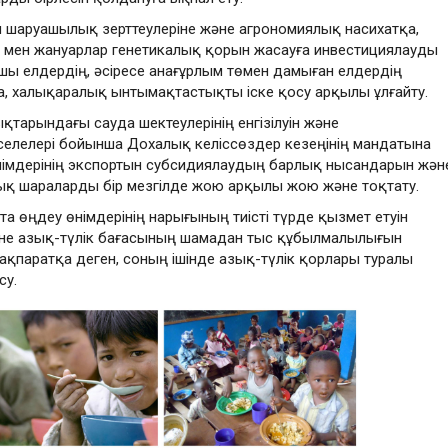
шаруашылық зерттеулеріне және агрономиялық насихатқа,
р мен жануарлар генетикалық қорын жасауға инвестициялауды
шы елдердің, әсіресе анағұрлым төмен дамыған елдердің
да, халықаралық ынтымақтастықты іске қосу арқылы ұлғайту
.
тарындағы сауда шектеулерінің енгізілуін және
елелері бойынша Дохалық келіссөздер кезеңінің мандатына
німдерінің экспортын субсидиялаудың барлық нысандарын жән
ық шараларды бір мезгілде жою арқылы жою және тоқтату
.
а өңдеу өнімдерінің нарығының тиісті түрде қызмет етуін
әне азық-түлік бағасының шамадан тыс құбылмалылығын
қпаратқа деген, соның ішінде азық-түлік қорлары туралы
су
.