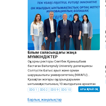
Ғылым саласындағы жаңа
МҮМКІНДІКТЕР
Оқу орны ректоры Сеитбек Қуанышбаев
бастаған Baitursynuly University делегациясы
Солтүстік-Батыс ауыл және орман
шаруашылығы университетінің (NWAFU)
Қазақстан жоғары оқу орындарымен
ынтымақтастығының 10 жылдығына арналған
мерекелік шараға...
АРЫ ҚАРАЙ ОҚУ
SDG 1
SDG 2
SDG 9
SDG 10
Барлық жаңалықтар