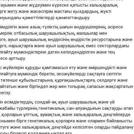
оқтауымен және жүдеуімен күреске қатысты халықаралық
ерге жету және жасөспірім жастағы қыздардың, жүкті
нуындағы қажеттіліктерді қанағаттандыру
.
ілігін және азық-түліктің шағын өндірушілерінің, әсіресе
рмерлік отбасылық шаруашылықтың, малшылар мен
, ауыл шаруашылық өндірісінің өндірістік ресурстарына және
ерге, нарықтарға және ауыл шаруашылық емес секторлардағы
йту мүмкіндіктеріне деген кепілдендірілген және тең
 есе арттыру
.
іс жүйелерін құруды қамтамасыз ету және өміршеңдікті және
лғайтуға мүмкіндік беретін, экожүйелерді сақтауға септігін
ың төтенше құбылыстарына, құрғақшылықтарға, селдерге және
ығайтатын және біртіндеп жер мен топырақ сапасын жақсартатын
нгізу
.
ін өсімдіктердің, сондай-ақ ауыл шаруашылық және үй
абайы түрлерінің генетикалық сан-алуандығын сақтауды атап
ің қорларын ұлттық, аумақтық және халықаралық деңгейлерде
 сонымен бірге генетикалық қорларға және олармен байланысты
ңейтуге және халықаралық деңгейде келісілген оларды пайдалану
оларды бірлесіп қолдануға ықпал ету
.