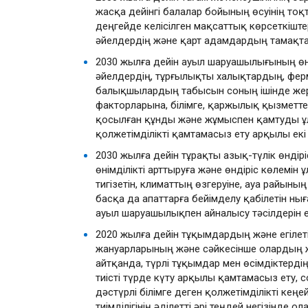
жасқа дейінгі балалар бойының өсуінің т
деңгейде келісілген мақсаттық көрсеткішт
әйелдердің және қарт адамдардың тамақта
2030 жылға дейін ауыл шаруашылығының өнімд
әйелдердің, тұрғылықты халықтардың, фе
балықшылардың табысын соның ішінде жерге
факторларына, білімге, қаржылық қызметт
қосылған құнды және жұмыспен қамтуды ұлға
қолжетімділікті қамтамасыз ету арқылы екі
2030 жылға дейін тұрақты азық-түлік өндір
өнімділікті арттыруға және өндіріс көлемін ұ
тигізетін, климаттың өзгеруіне, ауа райын
басқа да апаттарға бейімделу қабілетін н
ауыл шаруашылықпен айналысу тәсілдерін е
2020 жылға дейін тұқымдардың және егілет
жануарларының және сәйкесінше олардың ж
айтқанда, түрлі тұқымдар мен өсімдіктерд
тиісті түрде күту арқылы қамтамасыз ету,
дәстүрлі білімге деген қолжетімділікті ке
тиімділігінің әділетті әрі теңдей негізінде 