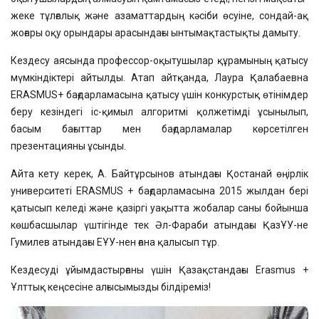
жеке тұлғалық және азаматтардың кәсіби өсуіне, сондай-ақ
жоғары оқу орындары арасындағы ынтымақтастықты дамыту.
Кездесу аясында профессор-оқытушылар құрамының қатысу
мүмкіндіктері айтылды. Атап айтқанда, Лаура Қалабаевна
ERASMUS+ бағдарламасына қатысу үшін конкурстық өтінімдер
беру кезіндегі іс-қимыл алгоритмі қолжетімді ұсынылып,
басым бағыттар мен бағдарламалар көрсетілген
презентацияны ұсынды.
Айта кету керек, А. Байтұрсынов атындағы Қостанай өңірлік
университеті ERASMUS + бағдарламасына 2015 жылдан бері
қатысып келеді және қазіргі уақытта жобалар саны бойынша
көшбасшылар үштігінде тек Әл-Фараби атындағы ҚазҰУ-не
Гумилев атындағы ЕҰУ-нен ғана қалысып тұр.
Кездесуді ұйымдастырғаны үшін Қазақстандағы Erasmus +
Ұлттық кеңсесіне алғысымызды білдіреміз!