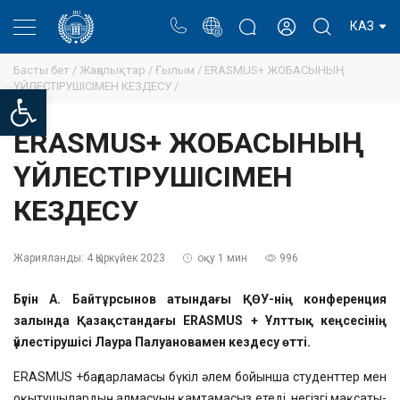
Портал
Ректор блогы
Жеке кабинет
КАЗ
Басты бет /
Жаңалықтар /
Ғылым /
ERASMUS+ ЖОБАСЫНЫҢ
ҮЙЛЕСТІРУШІСІМЕН КЕЗДЕСУ /
Open toolbar
ERASMUS+ ЖОБАСЫНЫҢ
ҮЙЛЕСТІРУШІСІМЕН
КЕЗДЕСУ
Жарияланды:
4 Қыркүйек 2023
оқу 1 мин
996
Бүгін А. Байтұрсынов атындағы ҚӨУ-нің конференция
залында Қазақстандағы ERASMUS + Ұлттық кеңсесінің
үйлестірушісі Лаура Палуановамен кездесу өтті.
ERASMUS +бағдарламасы бүкіл әлем бойынша студенттер мен
оқытушылардың алмасуын қамтамасыз етеді, негізгі мақсаты-