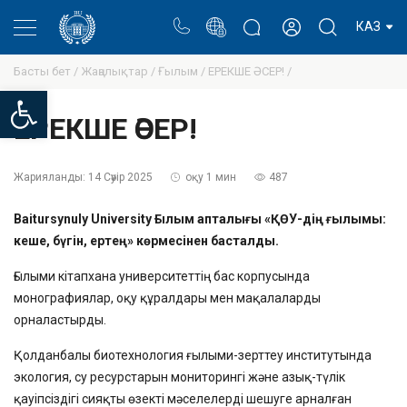
Портал
Ректор блогы
Жеке кабинет
КАЗ
Басты бет /
Жаңалықтар /
Ғылым /
ЕРЕКШЕ ӘСЕР! /
Open toolbar
ЕРЕКШЕ ӘСЕР!
Жарияланды:
14 Сәуір 2025
оқу 1 мин
487
Baitursynuly University Ғылым апталығы «ҚӨУ-дің ғылымы:
кеше, бүгін, ертең» көрмесінен басталды.
Ғылыми кітапхана университеттің бас корпусында
монографиялар, оқу құралдары мен мақалаларды
орналастырды.
Қолданбалы биотехнология ғылыми-зерттеу институтында
экология, су ресурстарын мониторингі және азық-түлік
қауіпсіздігі сияқты өзекті мәселелерді шешуге арналған