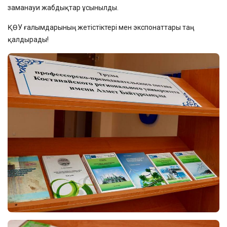
заманауи жабдықтар ұсынылды.
ҚӨУ ғалымдарының жетістіктері мен экспонаттары таң
қалдырады!