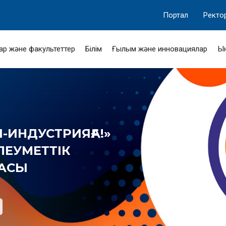
Портал
Ректо
ар және факультеттер
Білім
Ғылым және инновациялар
Ы
-ИНДУСТРИЯҒА!»
ӘЛЕУМЕТТІК
МАСЫ