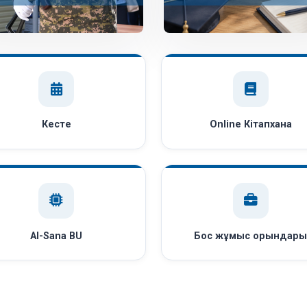
Кесте
Online Кітапхана
AI-Sana BU
Бос жұмыс орындар