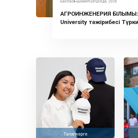
Баспасөз қызметі
22 Шілде, 2026
АГРОИНЖЕНЕРИЯ ҒЫЛЫМЫ: B
University тәжірибесі Түрк
таныстырылды
Талапкерге