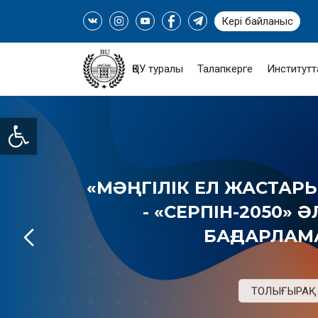
Кері байланыс
ҚӨУ туралы
Талапкерге
Институтт
Open toolbar
«МӘҢГІЛІК ЕЛ ЖАСТАРЫ
- «СЕРПІН-2050» 
БАҒДАРЛА
ТОЛЫҒЫРАҚ