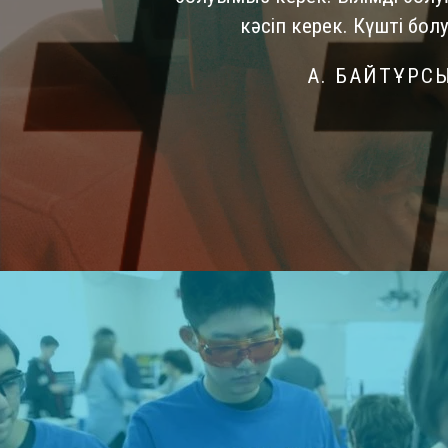
кәсіп керек. Күшті болу
А. БАЙТҰРС