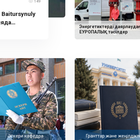
149
aitursynuly
ияда
Энергетиктерді даярлауда
ЕУРОПАЛЫҚ тәсілдер
Әскери кафедра
Гранттар және жеңілдікт