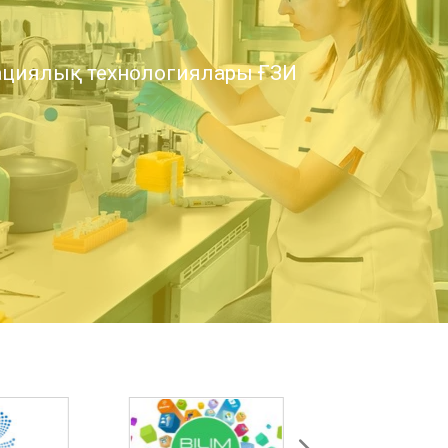
циялық технологиялары ҒЗИ