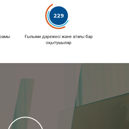
229
ұрамы
Ғылыми дәрежесі және атағы бар
оқытушылар