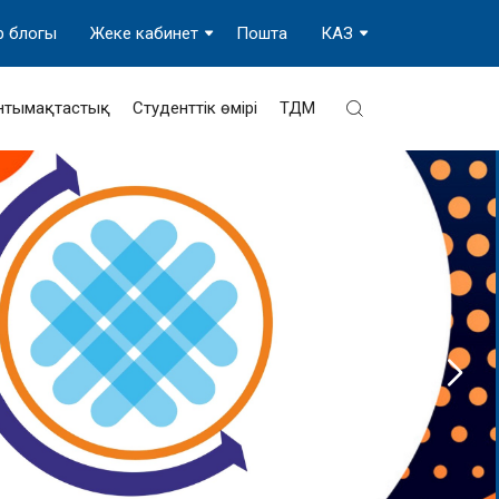
р блогы
Жеке кабинет
Пошта
КАЗ
нтымақтастық
Студенттік өмірі
ТДМ