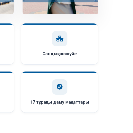
Сандық экожүйе
ы
17 тұрақты даму мақсаттары