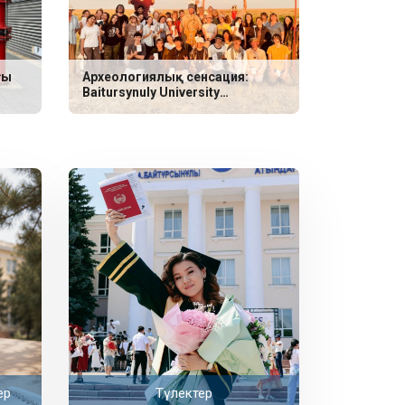
ғы
Археологиялық сенсация:
Baitursynuly University
ғалымдары неолит дәуіріне
жататын үш сирек қабір тапты
ер
Түлектер