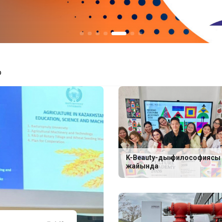
р
K-Beauty-дың философиясы
жайында