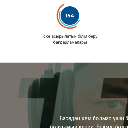
154
Іске асырылатын білім беру
бағдарламалары
Басқадан кем болмас үшін б
болуымыз керек. Білімді болуға