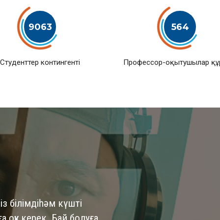
9063
564
Студенттер контингенті
Профессор-оқытушылар қ
із білімдіһәм күшті
 оқу керек. Бай болуға