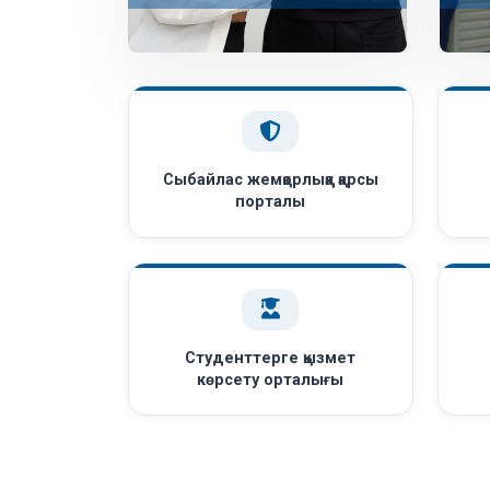
Сыбайлас жемқорлыққа қарсы
порталы
Студенттерге қызмет
көрсету орталығы