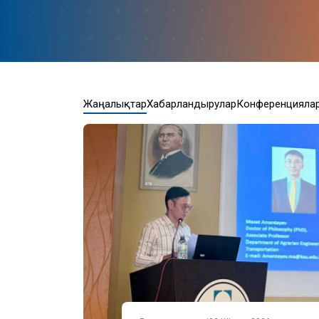
Жаңалықтар
Хабарландырулар
Конференцияла