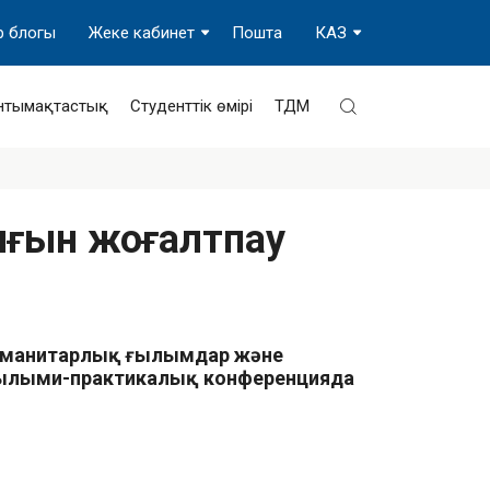
р блогы
Жеке кабинет
Пошта
КАЗ
нтымақтастық
Студенттік өмірі
ТДМ
ығын жоғалтпау
гуманитарлық ғылымдар және
 ғылыми-практикалық конференцияда