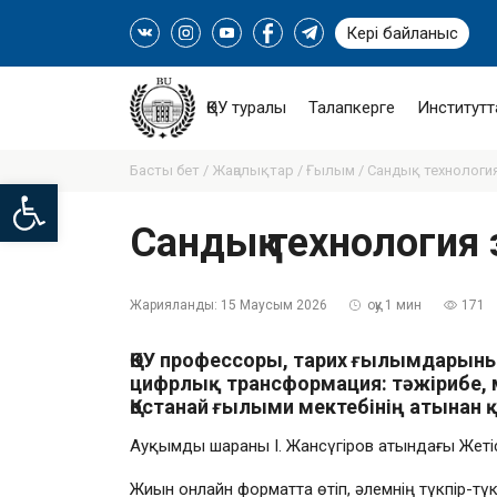
Кері байланыс
ҚӨУ туралы
Талапкерге
Институтт
Басты бет /
Жаңалықтар /
Ғылым /
Сандық технологи
Open toolbar
Сандық технологи
Жарияланды:
15 Маусым 2026
оқу 1 мин
171
ҚӨУ профессоры, тарих ғылымдарын
цифрлық трансформация: тәжірибе,
Қостанай ғылыми мектебінің атынан қ
Ауқымды шараны І. Жансүгіров атындағы Жеті
Жиын онлайн форматта өтіп, әлемнің түкпір-тү