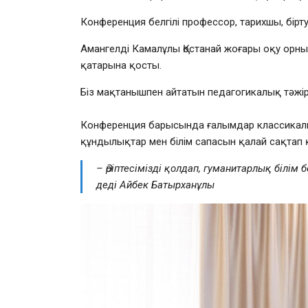
Конференция белгілі профессор, тарихшы, бір
Амангелді Камалұлы Қостанай жоғары оқу орны
қатарына қосты.
Біз мақтанышпен айтатын педагогикалық тәжіриб
⠀
Конференция барысында ғалымдар классикалық
құндылықтар мен білім сапасын қалай сақтап 
– Әріптесімізді қолдап, гуманитарлық білі
деді Айбек Батырханұлы