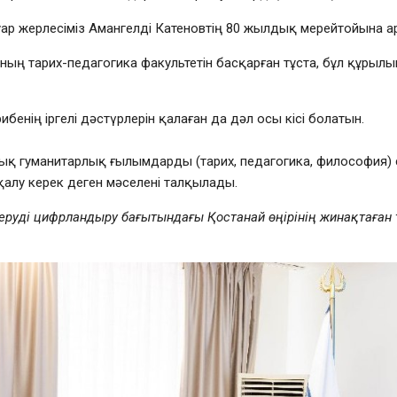
туар жерлесіміз Амангелді Катеновтің 80 жылдық мерейтойына а
ның тарих-педагогика факультетін басқарған тұста, бұл құрылы
енің іргелі дәстүрлерін қалаған да дәл осы кісі болатын.
 гуманитарлық ғылымдарды (тарих, педагогика, философия) с
қалу керек деген мәселені талқылады.
м беруді цифрландыру бағытындағы Қостанай өңірінің жинақтаған