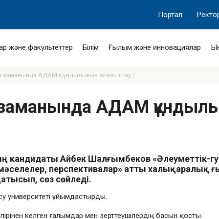
Портал
Ректо
ар және факультеттер
Білім
Ғылым және инновациялар
Ы
я заманында АДАМ құндылығын жоғалтпау /
я заманында АДАМ құндыл
ың кандидаты Айбек Шалғымбеков «Әлеуметтік-
 мәселелер, перспективалар» атты халықаралық
атысып, сөз сөйледі.
су университеті ұйымдастырды.
кпірінен келген ғалымдар мен зерттеушілердің басын қосты.