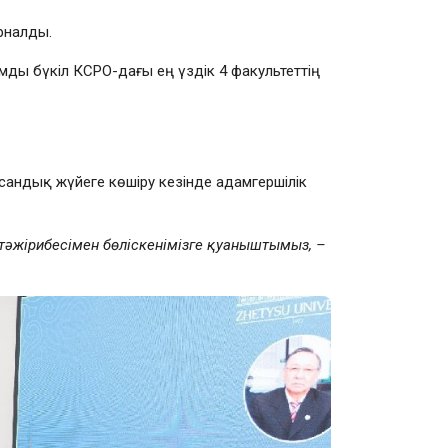
рналды.
мды бүкіл КСРО-дағы ең үздік 4 факультеттің
андық жүйеге көшіру кезінде адамгершілік
 тәжірибесімен бөліскенімізге қуаныштымыз, –