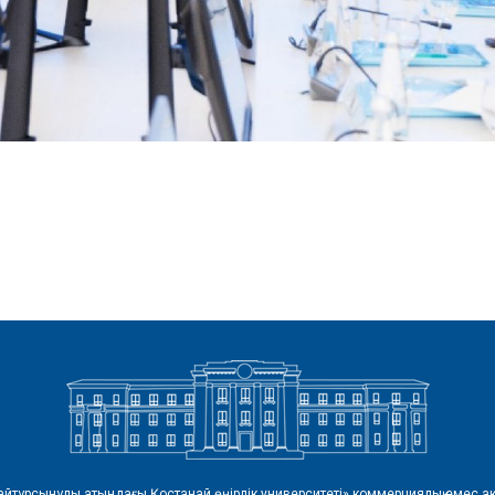
айтұрсынұлы атындағы Қостанай өңірлік университеті» коммерциялық емес ак