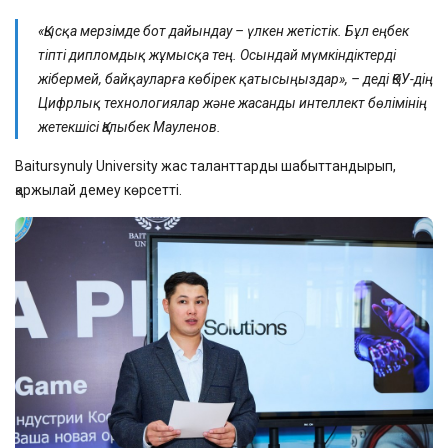
«Қысқа мерзімде бот дайындау – үлкен жетістік. Бұл еңбек
тіпті дипломдық жұмысқа тең. Осындай мүмкіндіктерді
жібермей, байқауларға көбірек қатысыңыздар», – деді ҚӨУ-дің
Цифрлық технологиялар және жасанды интеллект бөлімінің
жетекшісі Қалыбек Мауленов.
Baitursynuly University жас таланттарды шабыттандырып,
қаржылай демеу көрсетті.