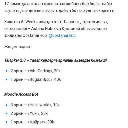
12 команда апталап жасалатын жобаны бар болғаны бір
тәуліктің ішінде іске асырып, дайын боттар үлгісін көрсетті.
Хакатон AI Week аясында өтті. Шараның стратегиялық
серіктестері – Astana Hub-тың Қостанай облысындағы
филиалы Qostanai Hub.
@qostanai.hub
Жеңімпаздар:
⠀
Talapker 2.0 – талапкерлерге арналған ақылды көмекші
2 орын – «VibeCoding», 20k
1 орын – «Bogdan&co», 40k
Moodle Access Bot
3 орын – «Hello world», 10k
2 орын – «Yuki», 20k
1 орын – «Қайрат», 30k