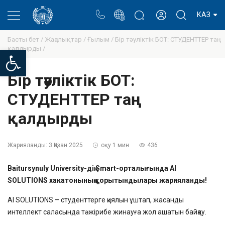
Портал
Ректор блогы
Жеке кабинет
КАЗ
Басты бет /
Жаңалықтар /
Ғылым /
Бір тәуліктік БОТ: СТУДЕНТТЕР таң
қалдырды /
Open toolbar
Бір тәуліктік БОТ:
СТУДЕНТТЕР таң
қалдырды
Жарияланды:
3 Қазан 2025
оқу 1 мин
436
Baitursynuly University-дің Smart-орталығында AI
SOLUTIONS хакатонының қорытындылары жарияланды!
AI SOLUTIONS – студенттерге қиялын ұштап, жасанды
интеллект саласында тәжірибе жинауға жол ашатын байқау.