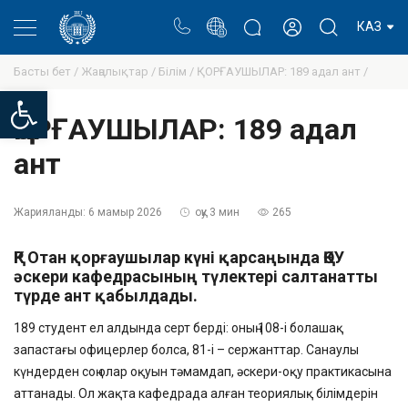
Портал
Ректор блогы
Жеке кабинет
КАЗ
Басты бет /
Жаңалықтар /
Білім /
ҚОРҒАУШЫЛАР: 189 адал ант /
Open toolbar
ҚОРҒАУШЫЛАР: 189 адал
ант
Жарияланды:
6 мамыр 2026
оқу 3 мин
265
ҚР Отан қорғаушылар күні қарсаңында ҚӨУ
әскери кафедрасының түлектері салтанатты
түрде ант қабылдады.
189 студент ел алдында серт берді: оның 108-і болашақ
запастағы офицерлер болса, 81-і – сержанттар. Санаулы
күндерден соң олар оқуын тәмамдап, әскери-оқу практикасына
аттанады. Ол жақта кафедрада алған теориялық білімдерін