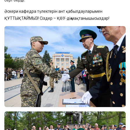
серт берді.
Әскери кафедра түлектерін ант қабылдауларымен
ҚҰТТЫҚТАЙМЫЗ! Сіздер – ҚӨУ-дің мақтанышысыздар!