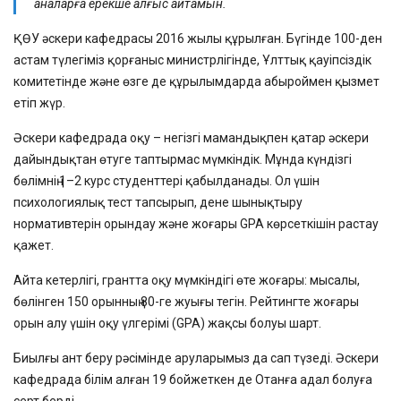
аналарға ерекше алғыс айтамын.
ҚӨУ әскери кафедрасы 2016 жылы құрылған. Бүгінде 100-ден
астам түлегіміз қорғаныс министрлігінде, Ұлттық қауіпсіздік
комитетінде және өзге де құрылымдарда абыроймен қызмет
етіп жүр.
Әскери кафедрада оқу – негізгі мамандықпен қатар әскери
дайындықтан өтуге таптырмас мүмкіндік. Мұнда күндізгі
бөлімнің 1–2 курс студенттері қабылданады. Ол үшін
психологиялық тест тапсырып, дене шынықтыру
нормативтерін орындау және жоғары GPA көрсеткішін растау
қажет.
Айта кетерлігі, грантта оқу мүмкіндігі өте жоғары: мысалы,
бөлінген 150 орынның 80-ге жуығы тегін. Рейтингте жоғары
орын алу үшін оқу үлгерімі (GPA) жақсы болуы шарт.
Биылғы ант беру рәсімінде аруларымыз да сап түзеді. Әскери
кафедрада білім алған 19 бойжеткен де Отанға адал болуға