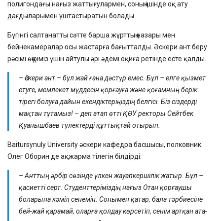
полигондағы нағыз жаттығулармен, соның ішінде оқ ату
дағдыларымен ұштастыратын болады.
Бүгінгі салтанатты сәтте барша жұрттың назары мен
бейнекамералар осы жастарға бағытталды. Әскери ант беру
рәсімі өңіріміз үшін айтулы әрі әдемі оқиға ретінде есте қалды.
– Әскери ант – бұл жай ғана дәстүр емес. Бұл – елге қызмет
етуге, мемлекет мүддесін қорғауға және қоғамның берік
тірегі болуға дайын екендіктеріңіздің белгісі. Біз сіздерді
мақтан тұтамыз! – деп атап өтті ҚӨУ ректоры Сейтбек
Қуанышбаев түлектерді құттықтай отырып.
Baitursynuly University әскери кафедра басшысы, полковник
Олег Оборин де ақжарма тілегін білдірді:
– Анттың әрбір сөзінде үлкен жауапкершілік жатыр. Бұл –
қасиетті серт. Студенттеріміздің нағыз Отан қорғаушы
боларына кәміл сенемін. Сонымен қатар, бала тәрбиесіне
бей-жай қарамай, оларға қолдау көрсетіп, сенім артқан ата-