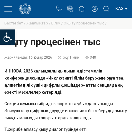
Портал
Ректор блогы
Жеке кабинет
КАЗ
Басты бет /
Жаңалықтар /
Білім /
Оқыту процесінен тыс /
Open toolbar
Оқыту процесінен тыс
Жарияланды:
16 Қаңтар 2026
оқу 1 мин
348
ИННОВА-2026 халықаралық ғылыми-әдістемелік
конференциясында «Инклюзивті білім беру және оқуға тең
қолжетімділік үшін цифрлық шешімдер» атты секцияда ең
өзекті мәселелер көтерілді.
Секция жұмысы гибридтік форматта ұйымдастырылды.
Қатысушылар цифрлық дәуірде инклюзивті білім беруді дамыту
сияқты маңызды тақырыптарды талқылады.
Тәжірибе алмасу қызу диалог түрінде өтті.