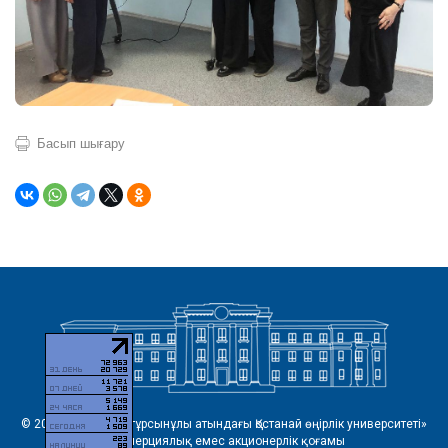
Басып шығару
© 2026 «Ахмет Байтұрсынұлы атындағы Қостанай өңірлік университеті»
коммерциялық емес акционерлік қоғамы