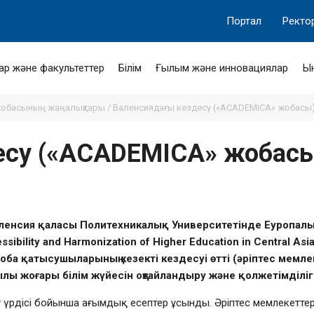
Портал
Ректо
ар және факультеттер
Білім
Ғылым және инновациялар
Ы
обасының жаңалықтары /
Валенсиядағы кездесу («ACADEMICA» жобасы)
десу («ACADEMICA» жобас
ленсия қаласы Политехникалық Университетінде Еуропалы
bility and Harmonization of Higher Education in Central Аsi
а қатысушыларының кезекті кездесуі өтті (әріптес мемле
ылы жоғары білім жүйесін оңтайландыру және қолжетімділіг
рдісі бойынша ағымдық есептер ұсынды. Әріптес мемлекеттер 