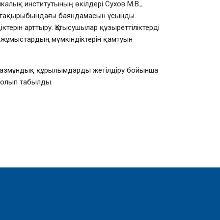
калық институтының өкілдері Сухов М.В.,
у» тақырыбындағы баяндамасын ұсынды.
ерін арттыру. Қатысушылар құзыреттіліктерді
 жұмыстардың мүмкіндіктерін қамтуын
 мазмұндық құрылымдарды жетілдіру бойынша
 болып табылды.