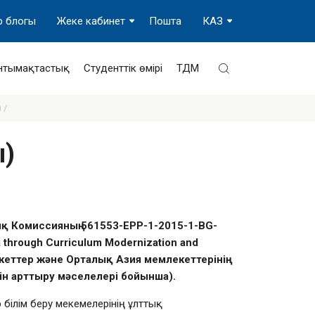
р блогы
Жеке кабинет
Пошта
КАЗ
нтымақтастық
Студенттік өмірі
ТДМ
 /
ы)
қ Комиссияның 561553-EPP-1-2015-1-BG-
a through Curriculum Modernization and
кеттер және Орталық Азия мемлекеттерінің
ін арттыру мәселелері бойынша).
білім беру мекемелерінің ұлттық