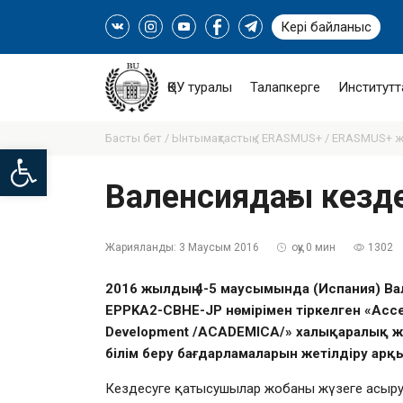
Кері байланыс
ҚӨУ туралы
Талапкерге
Институтт
Басты бет /
Ынтымақтастық /
ERASMUS+ /
ERASMUS+ ж
Open toolbar
Валенсиядағы кез
Жарияланды:
3 Маусым 2016
оқу 0 мин
1302
2016 жылдың 4-5 маусымында (Испания) Ва
EPPKA2-CBHE-JP нөмірімен тіркелген «Аccessi
Development /ACADEMICA/» халықаралық жоб
білім беру бағдарламаларын жетілдіру арқ
Кездесуге қатысушылар жобаны жүзеге асыру ү