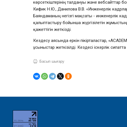
көрсеткіштерінің талдануы және вебсайттар б
Кифик Н.Ю., Данилова В.В. «Инженерлік кадр
Баяндаманың негізгі мақсаты - инженерлік ка
қалыптастыру бойынша жүргізілетін жұмыстың
қажеттігін жеткізді.
Кездесу аясында еркін пікірталастар, «ACA
ұсыныстар жеткізілді. Кездесі іскерлік сипат
Басып шығару