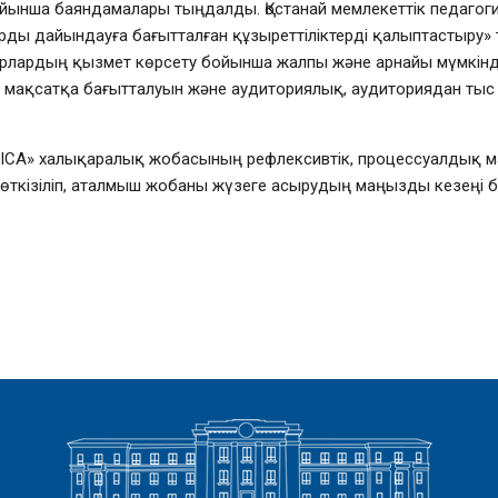
ойынша баяндамалары тыңдалды. Қостанай мемлекеттік педагоги
ларды дайындауға бағытталған құзыреттіліктерді қалыптастыр
дрлардың қызмет көрсету бойынша жалпы және арнайы мүмкіндікт
 мақсатқа бағытталуын және аудиториялық, аудиториядан тыс
DEMICA» халықаралық жобасының рефлексивтік, процессуалдық
та өткізіліп, аталмыш жобаны жүзеге асырудың маңызды кезеңі