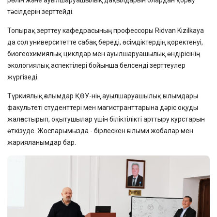
рөлін және ауылшаруашылық дақылдарын олардан қорғау
тәсілдерін зерттейді.
Топырақ зерттеу кафедрасының профессоры Ridvan Kizilkaya
да сол университетте сабақ береді, өсімдіктердің қоректенуі,
биогеохимиялық циклдар мен ауылшаруашылық өндірісінің
экологиялық аспектілері бойынша белсенді зерттеулер
жүргізеді.
Түркиялық ғалымдар ҚӨУ-нің ауылшаруашылық ғылымдары
факультеті студенттері мен магистранттарына дәріс оқуды
жалғастырып, оқытушылар үшін біліктілікті арттыру курстарын
өткізуде. Жоспарымызда - бірлескен ғылыми жобалар мен
жарияланымдар бар.