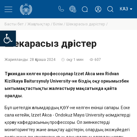
Портал
Ректор блогы
Жеке кабинет
КАЗ
Басты бет /
Жаңалықтар /
Білім /
Шекарасыз дәрістер /
Open toolbar
Шекарасыз дәрістер
Жарияланды:
28 Қараша 2024
оқу 1 мин
607
Түркиядан келген профессорлар Izzet Akca мен Ridvan
Kizilkaya Baitursynuly University-не біздің оқу орнымызбен
ынтымақтастықты жалғастыру мақсатында қайта
оралды.
Бұл шетелдік ғалымдардың ҚӨУ-не келген екінші сапары. Еске
сала кетейік, Izzet Akca - Ondokuz Mayıs University өсімдіктерді
қорғау кафедрасының профессоры. Ол зиянкестерді
мониторингтеу және анықтау әдістерін, олардың экожүйедегі