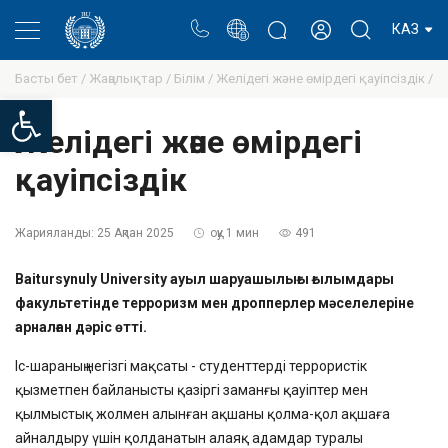
Портал
Ректор блогы
Жеке кабинет
КАЗ
Басты бет /
Жаңалықтар /
Білім /
Желідегі және өмірдегі қауіпсіздік /
Open toolbar
Желідегі және өмірдегі
қауіпсіздік
Жарияланды:
25 Ақпан 2025
оқу 1 мин
491
Baitursynuly University ауыл шаруашылығы ғылымдары
факультетінде терроризм мен дропперлер мәселелеріне
арналған дәріс өтті.
Іс-шараның негізгі мақсаты - студенттерді террористік
қызметпен байланысты қазіргі заманғы қауіптер мен
қылмыстық жолмен алынған ақшаны қолма-қол ақшаға
айналдыру үшін қолданатын алаяқ адамдар туралы