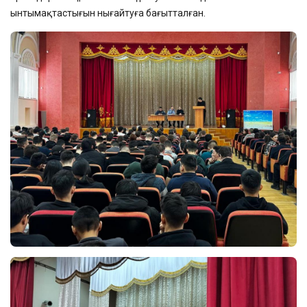
ынтымақтастығын нығайтуға бағытталған.