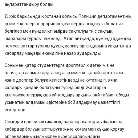
ақпараттандыру болды.
Дәріс барысында Қостанай облысы Полиция департаментінің
қызметкерлері террористік қауіптерді анықтауға болатын
белгілер мен күнделікті өмірде сақталуы тиіс сақтық
шаралары туралы әңгімеледі. Атап айтқанда, күмәнді адамдар
немесе заттар туралы құқық қорғау органдарына уақытында
хабарлау маңызды екендігіне назар аударылды.
Сонымен қатар студенттерге дропперлік дегеніміз не,
алаяқтар азаматтарды заңсыз қызметке қалай тартатыны
және дроппер болуға келісетіндерді не күтетіндігі, яғни
салдары қандай болатыны түсіндірілді. Жастарға
қылмыскерлердің ақша айналдыру арқылы оңай табыс табуды
ұсынатын алдамшы әдістеріне бой алдырмау қажеттілігі
ескертілді.
Осындай профилактикалық шаралар жастардың барынша
хабардар болуын арттыруға және қоғам мен құқық қорғау
органдарының қылмыспен күресу саласындағы