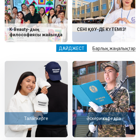
K-Beauty-дың
СЕНІ ҚӨУ-ДЕ КҮТЕМІЗ!
философиясы жайында
ДАЙДЖЕСТ
Барлық жаңалықтар
Талапкерге
Әскери кафедра