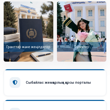
Гранттар және жеңілдіктер
Түлектер
Сыбайлас жемқорлыққа қарсы порталы