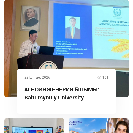
22 Шілде, 2026
161
АГРОИНЖЕНЕРИЯ ҒЫЛЫМЫ:
Baitursynuly University
тәжірибесі Түркияда
таныстырылды