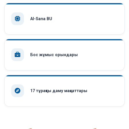
AI-Sana BU
Бос жұмыс орындары
17 тұрақты даму мақсаттары