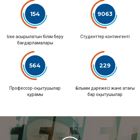
154
9063
Іске асырылатын білім беру
Студенттер контингенті
бағдарламалары
564
229
Профессор-оқытушылар
Ғылыми дәрежесі және атағы
құрамы
бар оқытушылар