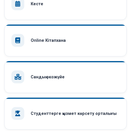
Кесте
Online Кітапхана
Сандық экожүйе
Студенттерге қызмет көрсету орталығы